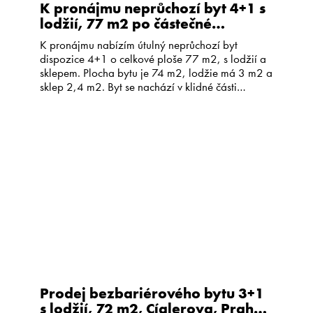
K pronájmu neprůchozí byt 4+1 s
lodžií, 77 m2 po částečné
rekonstrukci, v klidné části
K pronájmu nabízím útulný neprůchozí byt
Jindřichova Hradce
dispozice 4+1 o celkové ploše 77 m2, s lodžií a
sklepem. Plocha bytu je 74 m2, lodžie má 3 m2 a
sklep 2,4 m2. Byt se nachází v klidné části
Jindřichova Hradce, v prvním patře
pětipodlažního panelového domu s výtahem.
Okna jsou orientována na sever a na jih. Byt […]
Prodej bezbariérového bytu 3+1
s lodžií, 72 m2, Cíglerova, Praha