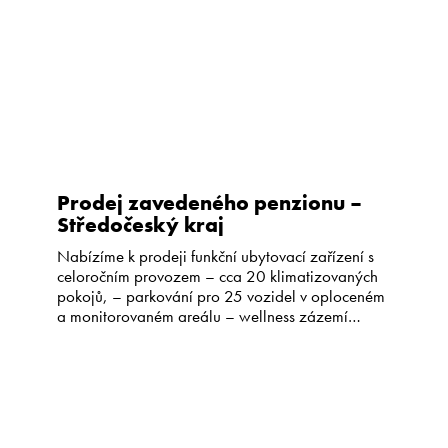
Prodej zavedeného penzionu –
Středočeský kraj
Nabízíme k prodeji funkční ubytovací zařízení s
celoročním provozem – cca 20 klimatizovaných
pokojů, – parkování pro 25 vozidel v oploceném
a monitorovaném areálu – wellness zázemí
(sauna, vířivá vana, bazén – restaurace –
konferenční prostory, restaurace Penzion je
situován v klidném prostředí Mladoboleslavského
okresu se skvělou dálniční dostupností. Stávající
provozovatel je otevřen pokračování formou […]