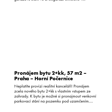
uzavřeném a bezpečném vnitrobloku domu v
Ječné ulici, Praha 2. K dispozici jsou dvě
garážová stání, která je možné pronajmout
samostatně nebo obě naráz podle potřeby
nájemce. Garáž má […]
Pronájem bytu 2+kk, 57 m2 –
Praha – Horní Počernice
Neplatíte provizi realitní kanceláři! Pronájem
zcela nového bytu 2+kk s vlastním vstupem ze
zahrady. K bytu je možné si pronajmout venkovní
parkovací stání na pozemku pod uzamčením.
Cena parkování je 1.000,-Kč a není zahrnuta v
uvedené ceně nájmu. Hledáte moderní a úsporné