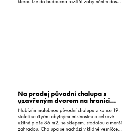
kterou lze do budoucna rozšířit zobytněním dosud
nevyužitého půdního prostoru o velikosti 90 m2.
Jedná se kvalitně postavený, částečně
podsklepený, cihlový dům z roku 1930. Dům je v
původním stavu, ale byl dobře […]
Na prodej původní chalupa s
uzavřeným dvorem na hranici
České Kanady
Nabízím malebnou původní chalupu z konce 19.
století se čtyřmi obytnými místnostmi o celkové
užitné ploše 86 m2, se sklepem, stodolou a menší
zahradou. Chalupa se nachází v klidné vesničce
Horní Bolíkov, která je částí obce Studená,