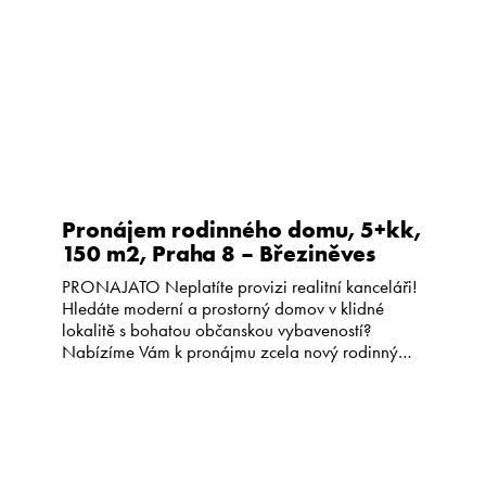
prostoru Vestavěná skříň v […]
Pronájem rodinného domu, 5+kk,
150 m2, Praha 8 – Březiněves
PRONAJATO Neplatíte provizi realitní kanceláři!
Hledáte moderní a prostorný domov v klidné
lokalitě s bohatou občanskou vybaveností?
Nabízíme Vám k pronájmu zcela nový rodinný
dům o dispozici 5+kk v Praze 8 – Březiněvsi,
ulice Zvěřinových . Budete prvním nájemcem v
domě, kde ještě nikdo nebydlel. Dispozice domu:
• 1. NP (75 m2): prostorný obývací pokoj […]