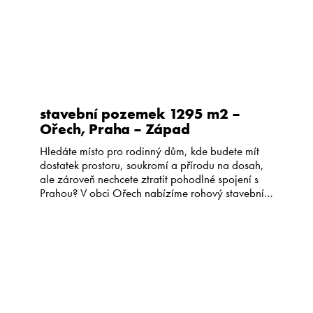
stavební pozemek 1295 m2 –
Ořech, Praha – Západ
Hledáte místo pro rodinný dům, kde budete mít
dostatek prostoru, soukromí a přírodu na dosah,
ale zároveň nechcete ztratit pohodlné spojení s
Prahou? V obci Ořech nabízíme rohový stavební
pozemek o celkové výměře 1 295 m². Pozemek
nabízí možnost vytvořit si domov přesně podle
vlastních představ – bez zbytečných kompromisů
a s dostatečným odstupem od […]