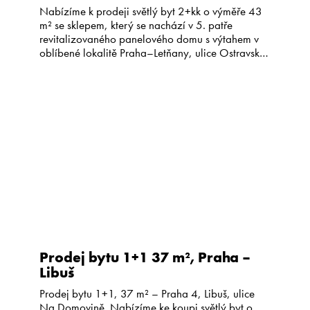
Nabízíme k prodeji světlý byt 2+kk o výměře 43
m² se sklepem, který se nachází v 5. patře
revitalizovaného panelového domu s výtahem v
oblíbené lokalitě Praha–Letňany, ulice Ostravská.
Byt prošel rekonstrukcí před šesti lety – má
částečně nové rozvody elektřiny, zděné jádro,
novou koupelnu a kuchyňskou linku. Interiér
působí útulně a je ve velmi […]
Prodej bytu 1+1 37 m², Praha –
Libuš
Prodej bytu 1+1, 37 m² – Praha 4, Libuš, ulice
Na Domovině. Nabízíme ke koupi světlý byt o