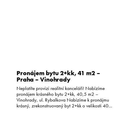
bydlení s komfortem rodinného domu? Tento zcela
nový byt 2+kk o velikosti 57 […]
Pronájem bytu 2+kk, 41 m2 –
Praha – Vinohrady
Neplatíte provizi realitní kanceláři! Nabízíme
pronájem krásného bytu 2+kk, 40,5 m2 –
Vinohrady, ul. Rybalkova Nabízíme k pronájmu
krásný, zrekonstruovaný byt 2+kk o velikosti 40,5
m2 ve vyhledávané lokalitě Vinohrad. Byt se
nachází ve 2. nadzemním podlaží
zrekonstruovaného domu s výtahem. Dispozice a
vybavení: Světlý a tichý byt s dostatkem úložného