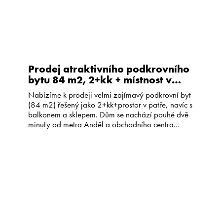
Prodej atraktivního podkrovního
bytu 84 m2, 2+kk + místnost v
patře, 2 minuty od metra Anděl
Nabízíme k prodeji velmi zajímavý podkrovní byt
(84 m2) řešený jako 2+kk+prostor v patře, navíc s
balkonem a sklepem. Dům se nachází pouhé dvě
minuty od metra Anděl a obchodního centra
Nový Smíchov, ve vnitrobloku plném zeleně (k
vašemu využití), v ulici Matoušova. Byt tvoří
obývací pokoj spojený s kuchyňským koutem,
ložnice, koupelna s toaletou […]