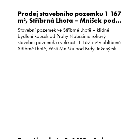
Prodej stavebního pozemku 1 167
m², Stříbrná Lhota – Mníšek pod
Brdy
Stavební pozemek ve Stříbrné Lhotě – klidné
bydlení kousek od Prahy Nabízíme rohový
stavební pozemek o velikosti 1 167 m² v oblíbené
Stříbrné Lhotě, části Mníšku pod Brdy. Inženýrské
sítě na hranici pozemku – elektřina, voda,
kanalizace. Možnost zastavění až 25 % plochy
pozemku – ideální pro rodinný dům s velkou
zahradou. Autobusová zastávka jen […]