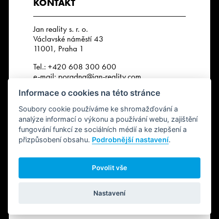
KONTAKT
Jan reality s. r. o.
Václavské náměstí 43
11001, Praha 1
Tel.:
+420 608 300 600
e-mail:
poradna@jan-reality.com
Informace o cookies na této stránce
IČO: 29057752
DIČ: CZ29057752
Soubory cookie používáme ke shromažďování a
Číslo depozitního účtu r. k.:
analýze informací o výkonu a používání webu, zajištění
2202612637 / 2010
fungování funkcí ze sociálních médií a ke zlepšení a
přizpůsobení obsahu.
Podrobnější nastavení
.
SLEDUJTE NÁS
Povolit vše
Nastavení