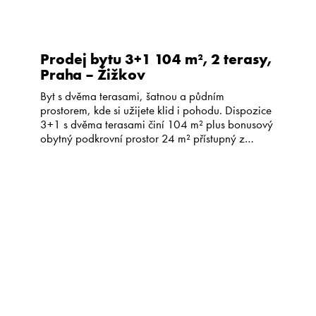
Prodej bytu 3+1 104 m², 2 terasy,
Praha – Žižkov
Byt s dvěma terasami, šatnou a půdním
prostorem, kde si užijete klid i pohodu. Dispozice
3+1 s dvěma terasami činí 104 m² plus bonusový
obytný podkrovní prostor 24 m² přístupný z
jednoho z pokojů. Byt se nachází v ulici Pod
Lipami na Žižkově ve 2. patře cihlového domu
bez výtahu se společnou zahradou. Nabízí
celkovou […]