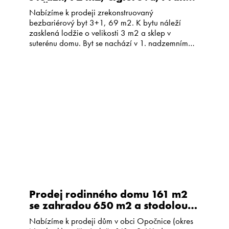
9, Černý Most
Nabízíme k prodeji zrekonstruovaný
bezbariérový byt 3+1, 69 m2. K bytu náleží
zasklená lodžie o velikosti 3 m2 a sklep v
suterénu domu. Byt se nachází v 1. nadzemním
podlaží revitalizovaného panelového domu v ulici
Cíglerova na Černém Mostě. Dispozice bytu
nabízí obývací pokoj propojený s kuchyňským
koutem a jídelnou (celkem 25 m2), dále dvě […]
Prodej rodinného domu 161 m2
se zahradou 650 m2 a stodolou
90 m2 – Opočnice
Nabízíme k prodeji dům v obci Opočnice (okres