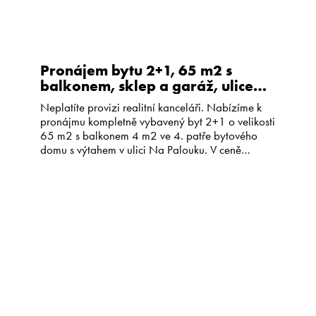
Pronájem bytu 2+1, 65 m2 s
balkonem, sklep a garáž, ulice
Na Palouku, Praha 10 Strašnice
Neplatíte provizi realitní kanceláři. Nabízíme k
pronájmu kompletně vybavený byt 2+1 o velikosti
65 m2 s balkonem 4 m2 ve 4. patře bytového
domu s výtahem v ulici Na Palouku. V ceně
nájemného je i sklep a garážové stání v suterénu
domu. Dispozice bytu je obývací pokoj se
vstupem na balkon, dále ložnice se šatnou, […]