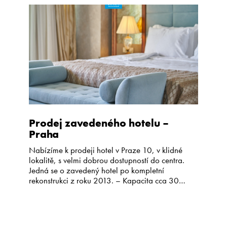
Kariéra
CS
EN
Prodej zavedeného hotelu –
Praha
Nabízíme k prodeji hotel v Praze 10, v klidné
lokalitě, s velmi dobrou dostupností do centra.
Jedná se o zavedený hotel po kompletní
rekonstrukci z roku 2013. – Kapacita cca 30
pokojů – Restaurace s kapacitou cca 100 míst –
Letní zahrádka (zimní zahrada) – Konferenční
prostory – Wellness – Vlastní parkoviště Cena a
podrobné […]