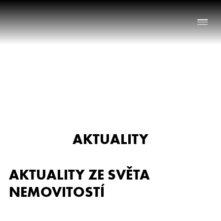
Naše služby
O nás
Nabídka nemovitostí
AKTUALITY
Reference
Aktuality
AKTUALITY ZE SVĚTA
Chci prodat nemovitost
NEMOVITOSTÍ
Kontakt