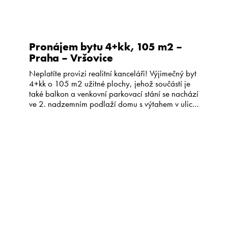
Pronájem bytu 4+kk, 105 m2 –
Praha – Vršovice
Neplatíte provizi realitní kanceláři! Výjimečný byt
4+kk o 105 m2 užitné plochy, jehož součástí je
také balkon a venkovní parkovací stání se nachází
ve 2. nadzemním podlaží domu s výtahem v ulici
Moskevská. Interiér bytu je velkorysý, hlavní
obytnou část tvoří kuchyň s jídelnou (26,6 m2)
propojenou s obývacím pokojem (24 m2) o
celkové ploše […]