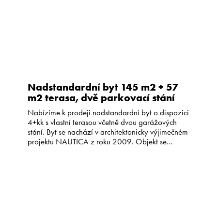
Nadstandardní byt 145 m2 + 57
m2 terasa, dvě parkovací stání
Nabízíme k prodeji nadstandardní byt o dispozici
4+kk s vlastní terasou včetně dvou garážových
stání. Byt se nachází v architektonicky výjimečném
projektu NAUTICA z roku 2009. Objekt se
skládá ze tří prosklených obytných lodí
umístěných na vlastním rozlehlém pozemku o
rozloze 7 410 m2. Celý areál je uzavřený a
poskytuje majitelům odpočinkové zóny a dětské
[…]