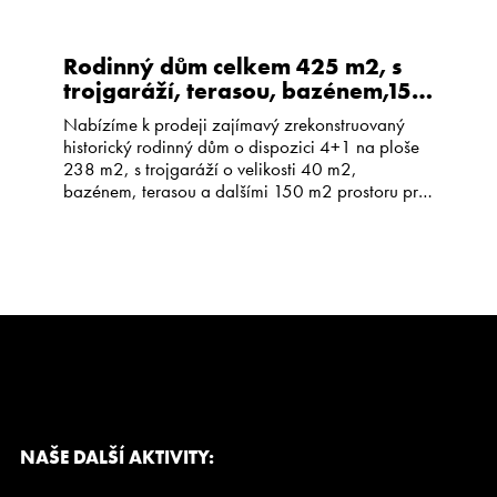
Rodinný dům celkem 425 m2, s
trojgaráží, terasou, bazénem,150
m2 prostoru k rekonstrukci,
Nabízíme k prodeji zajímavý zrekonstruovaný
Knovíz
historický rodinný dům o dispozici 4+1 na ploše
238 m2, s trojgaráží o velikosti 40 m2,
bazénem, terasou a dalšími 150 m2 prostoru pro
rekonstrukci. Dům je ideální ke skloubení bydlení s
možností podnikání, nebo jen pro pohodlné
bydlení větší či dvougenerační rodiny. Byl
postaven okolo roku 1800 a zrekonstruován […]
NAŠE DALŠÍ AKTIVITY: