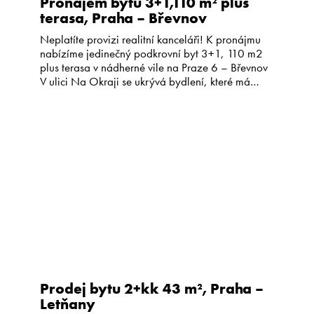
Pronájem bytu 3+1,110 m² plus
terasa, Praha – Břevnov
Neplatíte provizi realitní kanceláři! K pronájmu
nabízíme jedinečný podkrovní byt 3+1, 110 m2
plus terasa v nádherné vile na Praze 6 – Břevnov
V ulici Na Okraji se ukrývá bydlení, které má
neopakovatelnou atmosféru. V posledním,
podkrovním patře krásné vily se nachází prostorný
byt o velikosti 110m² s dispozicí 3+1 s bonusem
terasy s výhledem, […]
Prodej bytu 2+kk 43 m², Praha –
Letňany