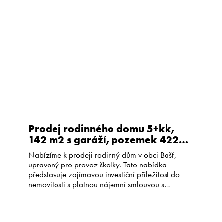
obklopené lesy a pastvinami. Spolu se stodolou
tvoří chalupa menší uzavřený dvůr, jehož část
zabírá vyzděná terasa a […]
Prodej rodinného domu 5+kk,
142 m2 s garáží, pozemek 422
m2, Bašť
Nabízíme k prodeji rodinný dům v obci Bašť,
upravený pro provoz školky. Tato nabídka
představuje zajímavou investiční příležitost do
nemovitosti s platnou nájemní smlouvou s
perfektně fungující soukromou školkou (od roku
2008). Užitná plocha domu je 142 m2,
dispozice 5+kk s garáží a technickou místností.