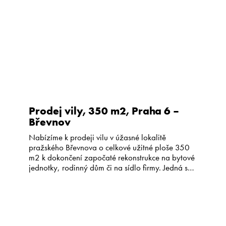
Plocha pozemku je celkem 422 m2, samotná
zahrada má 329 […]
Prodej vily, 350 m2, Praha 6 –
Břevnov
Nabízíme k prodeji vilu v úžasné lokalitě
pražského Břevnova o celkové užitné ploše 350
m2 k dokončení započaté rekonstrukce na bytové
jednotky, rodinný dům či na sídlo firmy. Jedná se
o koncový řadový dům v ulici Za Kajetánkou o
třech nadzemních a jednom podzemním podlaží.
Vila byla postavena v roce 1930, zásadní
rekonstrukcí prošla v […]