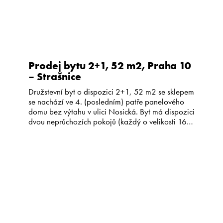
Prodej bytu 2+1, 52 m2, Praha 10
– Strašnice
Družstevní byt o dispozici 2+1, 52 m2 se sklepem
se nachází ve 4. (posledním) patře panelového
domu bez výtahu v ulici Nosická. Byt má dispozici
dvou neprůchozích pokojů (každý o velikosti 16,7
m2) a samostatné kuchyně. V bytě je dále zděná
koupelna spojená s toaletou a chodba s velmi
prostornou vestavěnou skříní. Podlahy v pokojích
[…]