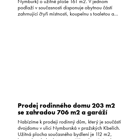
Nymburk) o užitné ploše 161 m2. V jednom
podlaží v současnosti disponuje obytnou částí
zahrnující čtyři místnosti, koupelnu s toaletou a
chodbu (celkem 71 m2) a třemi hospodářskými
místnostmi s vlastním vchodem (celkem o velikosti
cca 90 m2). Z těchto prostor lze vybudovat další
obytnou část a […]
Prodej rodinného domu 203 m2
se zahradou 706 m2 a garáží
Nabízíme k prodeji rodinný dům, který je součástí
dvojdomu v ulici Nymburská v pražských Kbelích.
Užitná plocha současného bydlení je 112 m2,