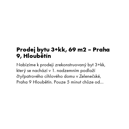
Prodej bytu 3+kk, 69 m2 – Praha
9, Hloubětín
Nabízíme k prodeji zrekonstruovaný byt 3+kk,
který se nachází v 1. nadzemním podlaží
čtyřpatrového cihlového domu v Zelenečské,
Praha 9 Hloubětín. Pouze 5 minut chůze od
stanice metra Hloubětín. Dispozice bytu tvoří
obývací pokoj spojený s kuchyňským koutem o
rozloze 35 m2, ložnice o velikosti 18 m2 a druhý
menší pokoj ( 8 m2). Dále […]