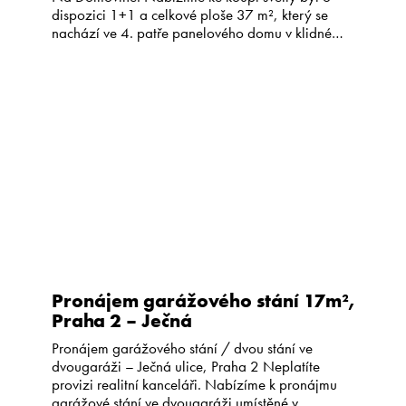
dispozici 1+1 a celkové ploše 37 m², který se
nachází ve 4. patře panelového domu v klidné
části Prahy 4 – Libuše. Byt má zděné jádro,
plastová okna a původní elektroinstalaci. Dům je
revitalizovaný, zateplený, má společnou […]
Pronájem garážového stání 17m²,
Praha 2 – Ječná
Pronájem garážového stání / dvou stání ve
dvougaráži – Ječná ulice, Praha 2 Neplatíte
provizi realitní kanceláři. Nabízíme k pronájmu
garážové stání ve dvougaráži umístěné v