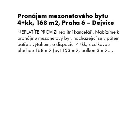
Pronájem mezonetového bytu
4+kk, 168 m2, Praha 6 – Dejvice
NEPLATÍTE PROVIZI realitní kanceláři. Nabízíme k
pronájmu mezonetový byt, nacházející se v pátém
patře s výtahem, o dispozici 4+kk, s celkovou
plochou 168 m2 (byt 153 m2, balkon 3 m2,
terasa 12 m2 orientovaná na jih) na adrese
Kafkova Praha 6 – Dejvice. Ve spodním patře
bytu je situován prostorný obývací pokoj s
krbovými kamny, […]