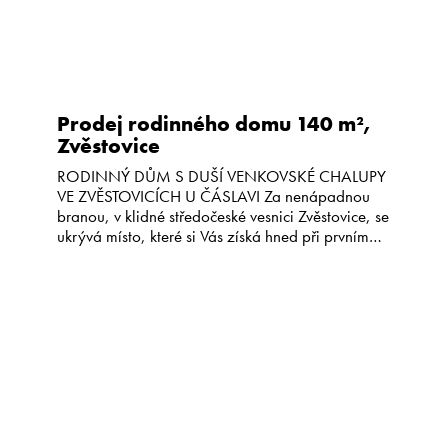
Prodej rodinného domu 140 m²,
Zvěstovice
RODINNÝ DŮM S DUŠÍ VENKOVSKÉ CHALUPY
VE ZVĚSTOVICÍCH U ČÁSLAVI Za nenápadnou
branou, v klidné středočeské vesnici Zvěstovice, se
ukrývá místo, které si Vás získá hned při prvním
vstupu. Více než 150 let stará venkovská usedlost
nabízí soukromí, klid, uzavřený dvůr, krásnou
zahradu a atmosféru, kterou u novostaveb
jednoduše nenajdete. Tato nemovitost se prodává
jako […]