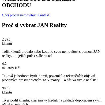
OBCHODU
Chci prodat nemovitost
Kontakt
Proč si vybrat JAN Reality
2 875
klientů
Tolik klientů prodalo nebo koupilo svou nemovitost s pomocí JAN
reality… a jejich počet stále roste!
4,2
miliardy Kč
Taková je hodnota bytů, domů, pozemků a rekreačních objektů
prodaných prostřednictvím JAN reality… a částka trvale narůstá!
98 %
klientů
To je podíl klientů, kteří nás vyhledali na základě doporučení svých
přátel či známých.