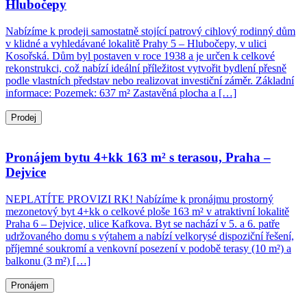
Hlubočepy
Nabízíme k prodeji samostatně stojící patrový cihlový rodinný dům
v klidné a vyhledávané lokalitě Prahy 5 – Hlubočepy, v ulici
Kosořská. Dům byl postaven v roce 1938 a je určen k celkové
rekonstrukci, což nabízí ideální příležitost vytvořit bydlení přesně
podle vlastních představ nebo realizovat investiční záměr. Základní
informace: Pozemek: 637 m² Zastavěná plocha a […]
Prodej
Pronájem bytu 4+kk 163 m² s terasou, Praha –
Dejvice
NEPLATÍTE PROVIZI RK! Nabízíme k pronájmu prostorný
mezonetový byt 4+kk o celkové ploše 163 m² v atraktivní lokalitě
Praha 6 – Dejvice, ulice Kafkova. Byt se nachází v 5. a 6. patře
udržovaného domu s výtahem a nabízí velkorysé dispoziční řešení,
příjemné soukromí a venkovní posezení v podobě terasy (10 m²) a
balkonu (3 m²) […]
Pronájem