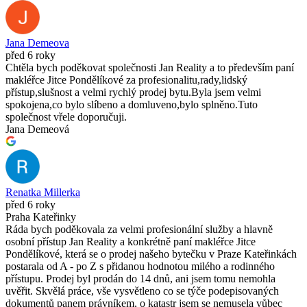
Jana Demeova
před 6 roky
Chtěla bych poděkovat společnosti Jan Reality a to především paní
makléřce Jitce Pondělíkové za profesionalitu,rady,lidský
přístup,slušnost a velmi rychlý prodej bytu.Byla jsem velmi
spokojena,co bylo slíbeno a domluveno,bylo splněno.Tuto
společnost vřele doporučuji.
Jana Demeová
Renatka Millerka
před 6 roky
Praha Kateřinky
Ráda bych poděkovala za velmi profesionální služby a hlavně
osobní přístup Jan Reality a konkrétně paní makléřce Jitce
Pondělíkové, která se o prodej našeho bytečku v Praze Kateřinkách
postarala od A - po Z s přidanou hodnotou milého a rodinného
přístupu. Prodej byl prodán do 14 dnů, ani jsem tomu nemohla
uvěřit. Skvělá práce, vše vysvětleno co se týče podepisovaných
dokumentů panem právníkem, o katastr jsem se nemusela vůbec