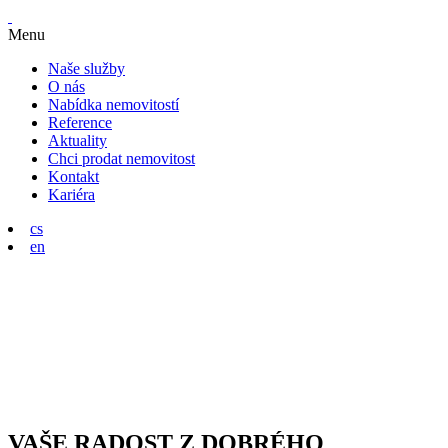
Menu
Naše služby
O nás
Nabídka nemovitostí
Reference
Aktuality
Chci prodat nemovitost
Kontakt
Kariéra
cs
en
VAŠE RADOST Z DOBRÉHO