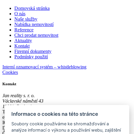
Domovská stránka
O nás
Naše služby
Nabídka nemovitostí
Reference
Chci prodat nemovitost
Aktuality
Kontakt
Firemní dokumenty
Podmínky použití
Interní oznamovací systém – whistleblowing
Cookies
Kontakt
Jan reality s. r. o.
Václavské náměstí 43
11001, Praha 1
Tel.:
+420 608 300 600
Informace o cookies na této stránce
e-mail:
poradna@jan-reality.com
IČO: 29057752
Soubory cookie používáme ke shromažďování a
DIČ: CZ29057752
analýze informací o výkonu a používání webu, zajištění
Číslo depozitního účtu r. k.: