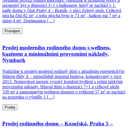
Neplatíte provizi realitní kanceláři! Nabízíme k pronájmu světlý a
prostorný byt o dispozici 3+1 s balkonem, který se nachází v 1.
patře domu v části Prahy 4 – Braník, v ulici Zelený pruh. Celková
plocha činí 82 m², z toho plocha bytu je 71 m² , balkon má 7 m² a
sklep 4 m². Dominantou […]
Pronájem
Prodej moderního rodinného domu s wellness,
bazénem a minimálními provozními náklady,
Nymburk
Nabízíme k prodeji moderní rodinný dům s aktuálním energetickým
štítkem třídy A – mimořádně úsporná budova, kolaudovaný v roce
2013. Nemovitost spojuje vysoký komfort bydlení s velmi nízkými
provozními náklady. Hlavní dům o dispozici 7+1 a celkové ploše
330 m² a samostatným wellness domem o velikosti 57 m² se nachází
na pozemku o výměře 1 […]
Prodej
Prodej rodinného domu – Kosořská, Praha 5 –