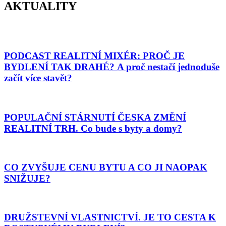
AKTUALITY
PODCAST REALITNÍ MIXÉR: PROČ JE
BYDLENÍ TAK DRAHÉ? A proč nestačí jednoduše
začít více stavět?
POPULAČNÍ STÁRNUTÍ ČESKA ZMĚNÍ
REALITNÍ TRH. Co bude s byty a domy?
CO ZVYŠUJE CENU BYTU A CO JI NAOPAK
SNIŽUJE?
DRUŽSTEVNÍ VLASTNICTVÍ. JE TO CESTA K