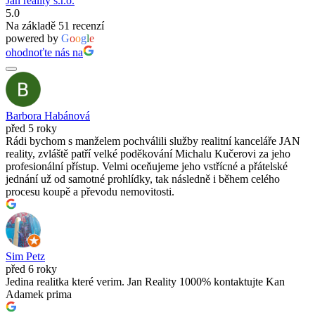
Jan reality s.r.o.
5.0
Na základě 51 recenzí
powered by
G
o
o
g
l
e
ohodnoťte nás na
Barbora Habánová
před 5 roky
Rádi bychom s manželem pochválili služby realitní kanceláře JAN
reality, zvláště patří velké poděkování Michalu Kučerovi za jeho
profesionální přístup. Velmi oceňujeme jeho vstřícné a přátelské
jednání už od samotné prohlídky, tak následně i během celého
procesu koupě a převodu nemovitosti.
Sim Petz
před 6 roky
Jedina realitka které verim. Jan Reality 1000% kontaktujte Kan
Adamek prima