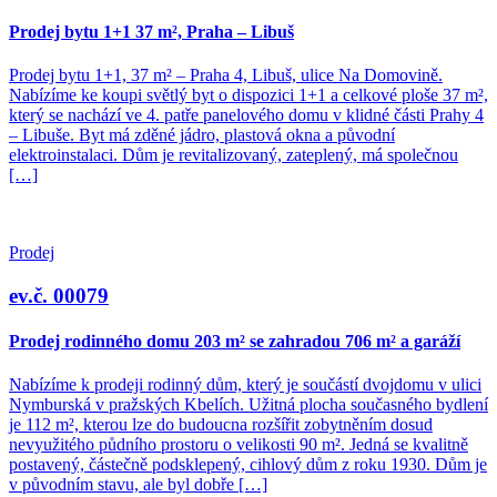
Prodej bytu 1+1 37 m², Praha – Libuš
Prodej bytu 1+1, 37 m² – Praha 4, Libuš, ulice Na Domovině.
Nabízíme ke koupi světlý byt o dispozici 1+1 a celkové ploše 37 m²,
který se nachází ve 4. patře panelového domu v klidné části Prahy 4
– Libuše. Byt má zděné jádro, plastová okna a původní
elektroinstalaci. Dům je revitalizovaný, zateplený, má společnou
[…]
Prodej
ev.č. 00079
Prodej rodinného domu 203 m² se zahradou 706 m² a garáží
Nabízíme k prodeji rodinný dům, který je součástí dvojdomu v ulici
Nymburská v pražských Kbelích. Užitná plocha současného bydlení
je 112 m², kterou lze do budoucna rozšířit zobytněním dosud
nevyužitého půdního prostoru o velikosti 90 m². Jedná se kvalitně
postavený, částečně podsklepený, cihlový dům z roku 1930. Dům je
v původním stavu, ale byl dobře […]