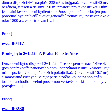
dům o dispozici 4+1 na ploše 238 m², s trojgaráží o velikosti 40 m²,
bazénem, terasou a dalšími 150 m² prostoru pro rekonstrukci. Dům
je ideální ke skloubení bydlení s možností podnikání, nebo jen pro
pohodlné bydlení větší či dvougenerační rodiny. Byl postaven okolo
roku 1800 a zrekonstruován […]
Prodej
ev.č. 00117
Prodej bytu 2+1, 52 m², Praha 10 – Strašnice
Družstevní byt o dispozici 2+1, 52 m² se sklepem se nachází ve 4.
(posledním) patře panelového domu bez výtahu v ulici Nosická. Byt
má dispozici dvou neprůchozích pokojů (každý o velikosti 16,7 m²)
a samostatné kuchyně. V bytě je dále zděná koupelna spojená s
toaletou a chodba s velmi prostornou vestavěnou skříní. Podlahy v
pokojích […]
Prodej
ev.č. 00288