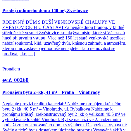
Prodej rodinného domu 140 m², Zvěstovice
RODINNÝ DŮM S DUŠÍ VENKOVSKÉ CHALUPY VE
ZVĚSTOVICÍCH U ČÁSLAVI Za nenápadnou branou, v klidné
středočeské vesnici Zvěstovice, se ukrývá místo, které si Vás získá
hned při prvním vstupu. Více než 150 let stará venkovská usedlost
nabízí soukromí, klid, uzavřený dvůr, krásnou zahradu a atmosféru,
kterou u novostaveb jednoduše nenajdete. Tato nemovitost se
prodává jako […]
Pronájem
ev.č. 00260
Pronájem bytu 2+kk, 41 m² – Praha – Vinohrady
Neplatíte provizi realitní kanceláři! Nabízíme pronájem krásného
bytu 2+kk, 40,5 m² – Vinohrady, ul. Rybalkova Nabízíme k
pronájmu krásný, zrekonstruovaný byt 2+kk o velikosti 40,5 m² ve
vyhledávané lokalitě Vinohrad. Byt se nachází ve 2. nadzemním
podlaží zrekonstruovaného domu s výtahem. Dispozice a vybavení:
Světlý a tichý byt s dostatkem úložného prostoru Vestavěná skříň v