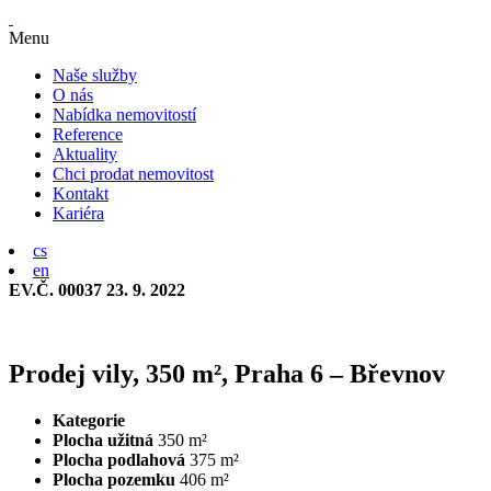
Menu
Naše služby
O nás
Nabídka nemovitostí
Reference
Aktuality
Chci prodat nemovitost
Kontakt
Kariéra
cs
en
EV.Č. 00037
23. 9. 2022
Prodej vily, 350 m², Praha 6 – Břevnov
Kategorie
Plocha užitná
350 m²
Plocha podlahová
375 m²
Plocha pozemku
406 m²