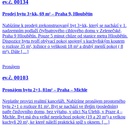
ev.č. 00134
Prodej bytu 3+kk, 69 m² – Praha 9, Hloubětín
Nabízíme k prodeji zrekonstruovaný byt 3+kk, který se nachází v 1.
nadzemním podlaží čtyřpatrového cihlového domu v Zelenečské,
Praha 9 Hloubětín. Pouze 5 minut chůze od stanice metra Hloubětín.
Dispozice bytu tvoří obývací pokoj spojený s kuchyňským koutem
o rozloze 35 m², ložnice o velikosti 18 m² a druhý menší pokoj ( 8
m²). Dále […]
Pronájem
ev.č. 00103
Pronájem bytu 2+1, 81m² – Praha – Michle
Neplatíte provizi realitní kanceláři. Nabízíme pronájem prostorného
bytu 2+1 o rozloze 81 m². Byt se nachází ve třetím (posledním)
patře činžovního domu, bez výtahu, v ulici Na Úlehli, v Praze 4 –
Michle. Byt má dva velké neprůchozí pokoje (19 a 20 m²) a velkou
kuchyň 20 m², ke které náleží praktická spíž s oknem. […]