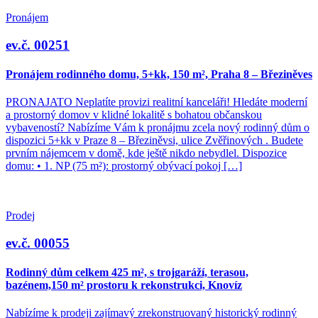
Pronájem
ev.č. 00251
Pronájem rodinného domu, 5+kk, 150 m², Praha 8 – Březiněves
PRONAJATO Neplatíte provizi realitní kanceláři! Hledáte moderní
a prostorný domov v klidné lokalitě s bohatou občanskou
vybaveností? Nabízíme Vám k pronájmu zcela nový rodinný dům o
dispozici 5+kk v Praze 8 – Březiněvsi, ulice Zvěřinových . Budete
prvním nájemcem v domě, kde ještě nikdo nebydlel. Dispozice
domu: • 1. NP (75 m²): prostorný obývací pokoj […]
Prodej
ev.č. 00055
Rodinný dům celkem 425 m², s trojgaráží, terasou,
bazénem,150 m² prostoru k rekonstrukci, Knovíz
Nabízíme k prodeji zajímavý zrekonstruovaný historický rodinný