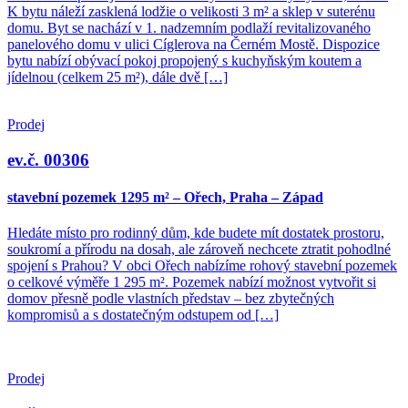
K bytu náleží zasklená lodžie o velikosti 3 m² a sklep v suterénu
domu. Byt se nachází v 1. nadzemním podlaží revitalizovaného
panelového domu v ulici Cíglerova na Černém Mostě. Dispozice
bytu nabízí obývací pokoj propojený s kuchyňským koutem a
jídelnou (celkem 25 m²), dále dvě […]
Prodej
ev.č. 00306
stavební pozemek 1295 m² – Ořech, Praha – Západ
Hledáte místo pro rodinný dům, kde budete mít dostatek prostoru,
soukromí a přírodu na dosah, ale zároveň nechcete ztratit pohodlné
spojení s Prahou? V obci Ořech nabízíme rohový stavební pozemek
o celkové výměře 1 295 m². Pozemek nabízí možnost vytvořit si
domov přesně podle vlastních představ – bez zbytečných
kompromisů a s dostatečným odstupem od […]
Prodej