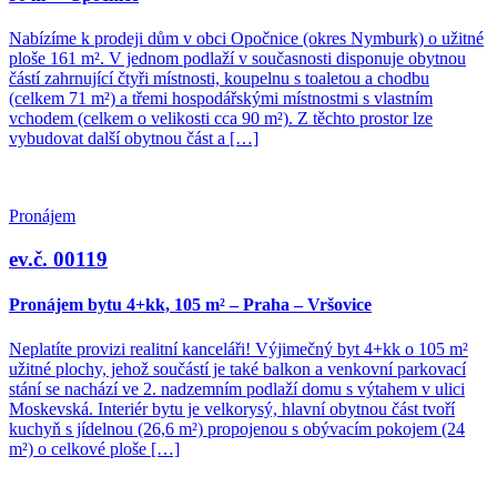
Nabízíme k prodeji dům v obci Opočnice (okres Nymburk) o užitné
ploše 161 m². V jednom podlaží v současnosti disponuje obytnou
částí zahrnující čtyři místnosti, koupelnu s toaletou a chodbu
(celkem 71 m²) a třemi hospodářskými místnostmi s vlastním
vchodem (celkem o velikosti cca 90 m²). Z těchto prostor lze
vybudovat další obytnou část a […]
Pronájem
ev.č. 00119
Pronájem bytu 4+kk, 105 m² – Praha – Vršovice
Neplatíte provizi realitní kanceláři! Výjimečný byt 4+kk o 105 m²
užitné plochy, jehož součástí je také balkon a venkovní parkovací
stání se nachází ve 2. nadzemním podlaží domu s výtahem v ulici
Moskevská. Interiér bytu je velkorysý, hlavní obytnou část tvoří
kuchyň s jídelnou (26,6 m²) propojenou s obývacím pokojem (24
m²) o celkové ploše […]