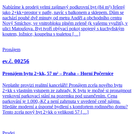
Nabízíme k prodeji velmi zajímavý podkrovní byt (84 m²) řešený
jako 2+kk+prostor v patře, navíc s balkonem a sklepem. Dům se
nachází pouhé dvě minuty od metra Anděl a obchodního centra
Nový Smíchov, ve vnitrobloku plném zeleně (k vašemu využití), v
ulici Matoušova. Byt tvoří obývací pokoj spojený s kuchyňským
koutem, ložnice, koupelna s toaletou […]
Pronájem
ev.č. 00256
Pronájem bytu 2+kk, 57 m² – Praha – Horní Počernice
Neplatíte provizi realitní kanceláři! Pronájem zcela nového bytu
2+kk s vlastním vstupem ze zahrady. K bytu je možné si pronajmout
venkovní parkovací stání na pozemku pod uzamčením. Cena
parkování je 1.000,-Kč a není zahrnuta v uvedené ceně nájmu.
Hledáte moderní a úsporné bydlení s komfortem rodinného domu?
Tento zcela nový byt 2+kk o velikosti 57 […]
Prodej