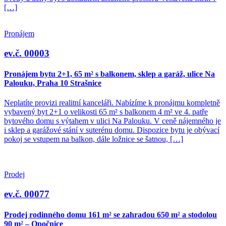
[…]
Pronájem
ev.č. 00003
Pronájem bytu 2+1, 65 m² s balkonem, sklep a garáž, ulice Na
Palouku, Praha 10 Strašnice
Neplatíte provizi realitní kanceláři. Nabízíme k pronájmu kompletně
vybavený byt 2+1 o velikosti 65 m² s balkonem 4 m² ve 4. patře
bytového domu s výtahem v ulici Na Palouku. V ceně nájemného je
i sklep a garážové stání v suterénu domu. Dispozice bytu je obývací
pokoj se vstupem na balkon, dále ložnice se šatnou, […]
Prodej
ev.č. 00077
Prodej rodinného domu 161 m² se zahradou 650 m² a stodolou
90 m² – Opočnice