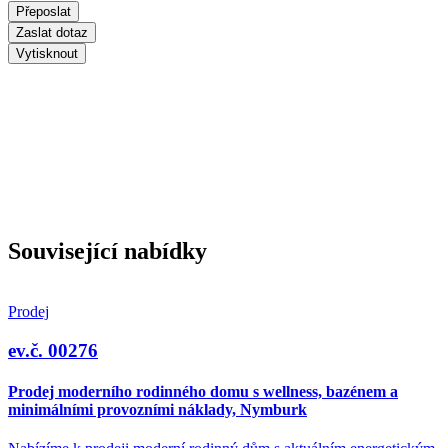
Přeposlat
Zaslat dotaz
Vytisknout
Související nabídky
Prodej
ev.č. 00276
Prodej moderního rodinného domu s wellness, bazénem a
minimálními provozními náklady, Nymburk