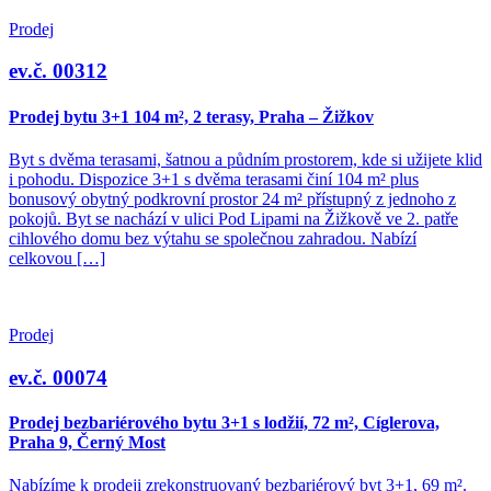
Prodej
ev.č. 00312
Prodej bytu 3+1 104 m², 2 terasy, Praha – Žižkov
Byt s dvěma terasami, šatnou a půdním prostorem, kde si užijete klid
i pohodu. Dispozice 3+1 s dvěma terasami činí 104 m² plus
bonusový obytný podkrovní prostor 24 m² přístupný z jednoho z
pokojů. Byt se nachází v ulici Pod Lipami na Žižkově ve 2. patře
cihlového domu bez výtahu se společnou zahradou. Nabízí
celkovou […]
Prodej
ev.č. 00074
Prodej bezbariérového bytu 3+1 s lodžií, 72 m², Cíglerova,
Praha 9, Černý Most
Nabízíme k prodeji zrekonstruovaný bezbariérový byt 3+1, 69 m².