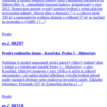
Nabízíme k prodeji moderní rodinný dům s aktuálním energetickým
štítkem třídy A – mimořádně úsporná budova, kolaudovaný v roce
2013. Nemovitost spojuje vysoký komfort bydlení s velmi nízkými
provozními náklady. Hlavní dům o dispozici 7+1 a celkové ploše
330 m² a samostatným wellness domem o velikosti 57 m² se nachází
na pozemku o výměře 1 […]
Prodej
ev.č. 00297
Prodej rodinného domu – Kosořská, Praha 5 – Hlubočepy
Nabízíme k prodeji samostatně stojící patrový cihlový rodinný dům
v klidné a vyhledávané lokalitě Prahy 5 – Hlubočepy, v ulici
Kosořská. Dům byl postaven v roce 1938 a je určen k celkové
rekonstrukci, což nabízí ideální příležitost vytvořit bydlení přesně
podle vlastních představ nebo realizovat investiční záměr. Základní
informace: Pozemek: 637 m² Zastavěná plocha a […]
Prodej
ev.č. 00310