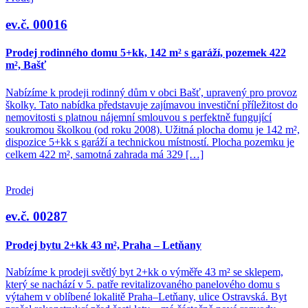
ev.č. 00016
Prodej rodinného domu 5+kk, 142 m² s garáží, pozemek 422
m², Bašť
Nabízíme k prodeji rodinný dům v obci Bašť, upravený pro provoz
školky. Tato nabídka představuje zajímavou investiční příležitost do
nemovitosti s platnou nájemní smlouvou s perfektně fungující
soukromou školkou (od roku 2008). Užitná plocha domu je 142 m²,
dispozice 5+kk s garáží a technickou místností. Plocha pozemku je
celkem 422 m², samotná zahrada má 329 […]
Prodej
ev.č. 00287
Prodej bytu 2+kk 43 m², Praha – Letňany
Nabízíme k prodeji světlý byt 2+kk o výměře 43 m² se sklepem,
který se nachází v 5. patře revitalizovaného panelového domu s
výtahem v oblíbené lokalitě Praha–Letňany, ulice Ostravská. Byt