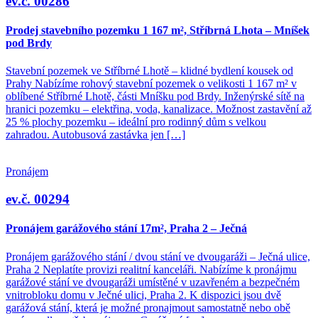
ev.č. 00286
Prodej stavebního pozemku 1 167 m², Stříbrná Lhota – Mníšek
pod Brdy
Stavební pozemek ve Stříbrné Lhotě – klidné bydlení kousek od
Prahy Nabízíme rohový stavební pozemek o velikosti 1 167 m² v
oblíbené Stříbrné Lhotě, části Mníšku pod Brdy. Inženýrské sítě na
hranici pozemku – elektřina, voda, kanalizace. Možnost zastavění až
25 % plochy pozemku – ideální pro rodinný dům s velkou
zahradou. Autobusová zastávka jen […]
Pronájem
ev.č. 00294
Pronájem garážového stání 17m², Praha 2 – Ječná
Pronájem garážového stání / dvou stání ve dvougaráži – Ječná ulice,
Praha 2 Neplatíte provizi realitní kanceláři. Nabízíme k pronájmu
garážové stání ve dvougaráži umístěné v uzavřeném a bezpečném
vnitrobloku domu v Ječné ulici, Praha 2. K dispozici jsou dvě
garážová stání, která je možné pronajmout samostatně nebo obě