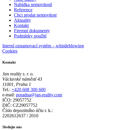
Nabídka nemovitostí
Reference
Chci prodat nemovitost
Aktuality
Kontakt
Firemní dokumenty
Podmínky použití
Interní oznamovací systém – whistleblowing
Cookies
Kontakt
Jan reality s. r. o.
Václavské náměstí 43
11001, Praha 1
Tel.:
+420 608 300 600
e-mail:
poradna@jan-reality.com
IČO: 29057752
DIČ: CZ29057752
Číslo depozitního účtu r. k.:
2202612637 / 2010
Sledujte nás