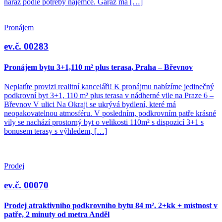
naráz podle potřeby nájemce. Garáž má […]
Pronájem
ev.č. 00283
Pronájem bytu 3+1,110 m² plus terasa, Praha – Břevnov
Neplatíte provizi realitní kanceláři! K pronájmu nabízíme jedinečný
podkrovní byt 3+1, 110 m² plus terasa v nádherné vile na Praze 6 –
Břevnov V ulici Na Okraji se ukrývá bydlení, které má
neopakovatelnou atmosféru. V posledním, podkrovním patře krásné
vily se nachází prostorný byt o velikosti 110m² s dispozicí 3+1 s
bonusem terasy s výhledem, […]
Prodej
ev.č. 00070
Prodej atraktivního podkrovního bytu 84 m², 2+kk + místnost v
patře, 2 minuty od metra Anděl