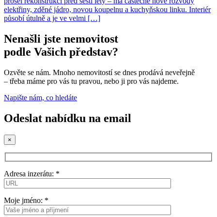
prošel rekonstrukcí před šesti lety – má částečně nové rozvody
elektřiny, zděné jádro, novou koupelnu a kuchyňskou linku. Interiér
působí útulně a je ve velmi […]
Nenašli jste nemovitost
podle Vašich představ?
Ozvěte se nám. Mnoho nemovitostí se dnes prodává neveřejně
– třeba máme pro vás tu pravou, nebo ji pro vás najdeme.
Napište nám, co hledáte
Odeslat nabídku na email
×
Adresa inzerátu: *
Moje jméno: *