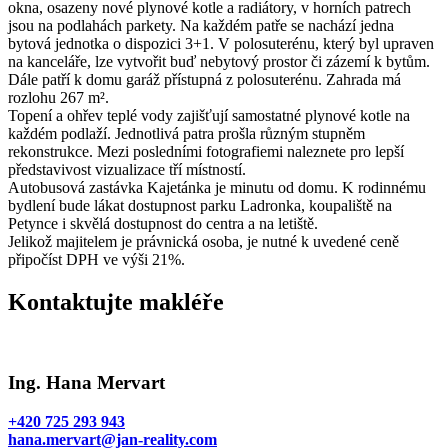
okna, osazeny nové plynové kotle a radiátory, v horních patrech
jsou na podlahách parkety. Na každém patře se nachází jedna
bytová jednotka o dispozici 3+1. V polosuterénu, který byl upraven
na kanceláře, lze vytvořit buď nebytový prostor či zázemí k bytům.
Dále patří k domu garáž přístupná z polosuterénu. Zahrada má
rozlohu 267 m².
Topení a ohřev teplé vody zajišťují samostatné plynové kotle na
každém podlaží. Jednotlivá patra prošla různým stupněm
rekonstrukce. Mezi posledními fotografiemi naleznete pro lepší
představivost vizualizace tří místností.
Autobusová zastávka Kajetánka je minutu od domu. K rodinnému
bydlení bude lákat dostupnost parku Ladronka, koupaliště na
Petynce i skvělá dostupnost do centra a na letiště.
Jelikož majitelem je právnická osoba, je nutné k uvedené ceně
připočíst DPH ve výši 21%.
Kontaktujte makléře
Ing. Hana Mervart
+420 725 293 943
hana.mervart@jan-reality.com