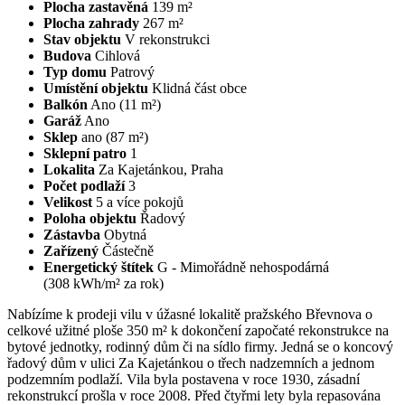
Plocha zastavěná
139 m²
Plocha zahrady
267 m²
Stav objektu
V rekonstrukci
Budova
Cihlová
Typ domu
Patrový
Umístění objektu
Klidná část obce
Balkón
Ano
(11 m²)
Garáž
Ano
Sklep
ano
(87 m²)
Sklepní patro
1
Lokalita
Za Kajetánkou, Praha
Počet podlaží
3
Velikost
5 a více pokojů
Poloha objektu
Řadový
Zástavba
Obytná
Zařízený
Částečně
Energetický štítek
G - Mimořádně nehospodárná
(308 kWh/m² za rok)
Nabízíme k prodeji vilu v úžasné lokalitě pražského Břevnova o
celkové užitné ploše 350 m² k dokončení započaté rekonstrukce na
bytové jednotky, rodinný dům či na sídlo firmy. Jedná se o koncový
řadový dům v ulici Za Kajetánkou o třech nadzemních a jednom
podzemním podlaží. Vila byla postavena v roce 1930, zásadní
rekonstrukcí prošla v roce 2008. Před čtyřmi lety byla repasována