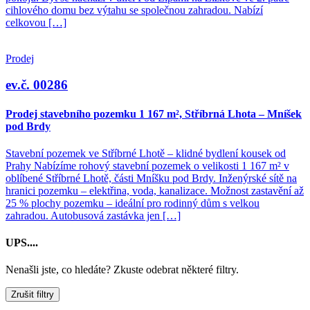
cihlového domu bez výtahu se společnou zahradou. Nabízí
celkovou […]
Prodej
ev.č. 00286
Prodej stavebního pozemku 1 167 m², Stříbrná Lhota – Mníšek
pod Brdy
Stavební pozemek ve Stříbrné Lhotě – klidné bydlení kousek od
Prahy Nabízíme rohový stavební pozemek o velikosti 1 167 m² v
oblíbené Stříbrné Lhotě, části Mníšku pod Brdy. Inženýrské sítě na
hranici pozemku – elektřina, voda, kanalizace. Možnost zastavění až
25 % plochy pozemku – ideální pro rodinný dům s velkou
zahradou. Autobusová zastávka jen […]
UPS....
Nenašli jste, co hledáte? Zkuste odebrat některé filtry.
Zrušit filtry