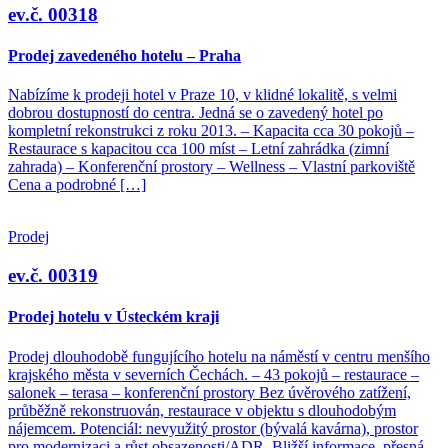
ev.č. 00318
Prodej zavedeného hotelu – Praha
Nabízíme k prodeji hotel v Praze 10, v klidné lokalitě, s velmi
dobrou dostupností do centra. Jedná se o zavedený hotel po
kompletní rekonstrukci z roku 2013. – Kapacita cca 30 pokojů –
Restaurace s kapacitou cca 100 míst – Letní zahrádka (zimní
zahrada) – Konferenční prostory – Wellness – Vlastní parkoviště
Cena a podrobné […]
Prodej
ev.č. 00319
Prodej hotelu v Ústeckém kraji
Prodej dlouhodobě fungujícího hotelu na náměstí v centru menšího
krajského města v severních Čechách. – 43 pokojů – restaurace –
salonek – terasa – konferenční prostory Bez úvěrového zatížení,
průběžně rekonstruován, restaurace v objektu s dlouhodobým
nájemcem. Potenciál: nevyužitý prostor (bývalá kavárna), prostor
pro modernizaci a růst obsazenosti/ADR. Bližší informace, přesná