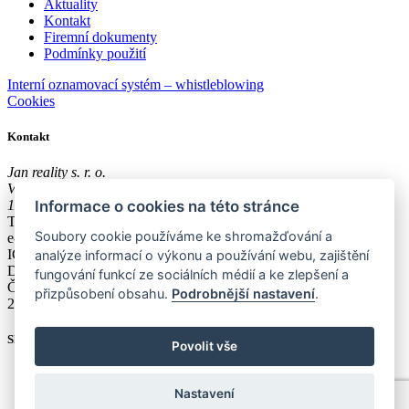
Aktuality
Kontakt
Firemní dokumenty
Podmínky použití
Interní oznamovací systém – whistleblowing
Cookies
Kontakt
Jan reality s. r. o.
Václavské náměstí 43
Informace o cookies na této stránce
11001, Praha 1
Tel.:
+420 608 300 600
Soubory cookie používáme ke shromažďování a
e-mail:
poradna@jan-reality.com
IČO: 29057752
analýze informací o výkonu a používání webu, zajištění
DIČ: CZ29057752
fungování funkcí ze sociálních médií a ke zlepšení a
Číslo depozitního účtu r. k.:
přizpůsobení obsahu.
Podrobnější nastavení
.
2202612637 / 2010
Sledujte nás
Povolit vše
Nastavení