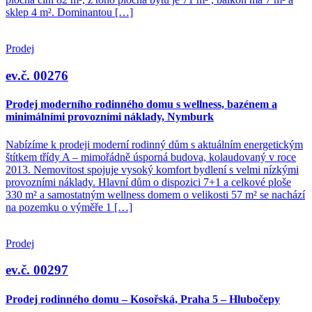
sklep 4 m². Dominantou […]
Prodej
ev.č. 00276
Prodej moderního rodinného domu s wellness, bazénem a
minimálními provozními náklady, Nymburk
Nabízíme k prodeji moderní rodinný dům s aktuálním energetickým
štítkem třídy A – mimořádně úsporná budova, kolaudovaný v roce
2013. Nemovitost spojuje vysoký komfort bydlení s velmi nízkými
provozními náklady. Hlavní dům o dispozici 7+1 a celkové ploše
330 m² a samostatným wellness domem o velikosti 57 m² se nachází
na pozemku o výměře 1 […]
Prodej
ev.č. 00297
Prodej rodinného domu – Kosořská, Praha 5 – Hlubočepy