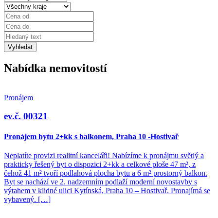
Vyhledat
Nabídka nemovitostí
Pronájem
ev.č. 00321
Pronájem bytu 2+kk s balkonem, Praha 10 -Hostivař
Neplatíte provizi realitní kanceláři! Nabízíme k pronájmu světlý a
prakticky řešený byt o dispozici 2+kk a celkové ploše 47 m², z
čehož 41 m² tvoří podlahová plocha bytu a 6 m² prostorný balkon.
Byt se nachází ve 2. nadzemním podlaží moderní novostavby s
výtahem v klidné ulici Kytínská, Praha 10 – Hostivař. Pronajímá se
vybavený. […]