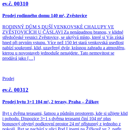
ev.č. 00310
Prodej rodinného domu 140 m², Zvěstovice
RODINNÝ DŮM S DUŠÍ VENKOVSKÉ CHALUPY VE
ZVĚSTOVICÍCH U ČÁSLAVI Za nenápadnou branou, v klidné
středočeské vesnici Zvěstovice, se ukrývá místo, které si Vás získá
hned při prvním vstupu. Více než 150 let stará venkovská usedlost
nabízí soukromí, klid, uzavřený dvůr, krásnou zahradu a atmosféru,
kterou u novostaveb jednoduše nenajdete. Tato nemovitost se
prodává jako […]
Prodej
ev.č. 00312
Prodej bytu 3+1 104 m², 2 terasy, Praha – Žižkov
Byt s dvěma terasami, šatnou a půdním prostorem, kde si užijete klid
i pohodu. Dispozice 3+1 s dvěma terasami činí 104 m² plus
bonusový obytný podkrovní prostor 24 m² přístupný z jednoho z
pokojů. Byt se nachází v ulici Pod Lipami na Žižkově ve 2. patře