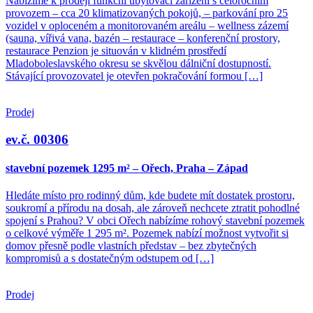
Nabízíme k prodeji funkční ubytovací zařízení s celoročním
provozem – cca 20 klimatizovaných pokojů, – parkování pro 25
vozidel v oploceném a monitorovaném areálu – wellness zázemí
(sauna, vířivá vana, bazén – restaurace – konferenční prostory,
restaurace Penzion je situován v klidném prostředí
Mladoboleslavského okresu se skvělou dálniční dostupností.
Stávající provozovatel je otevřen pokračování formou […]
Prodej
ev.č. 00306
stavební pozemek 1295 m² – Ořech, Praha – Západ
Hledáte místo pro rodinný dům, kde budete mít dostatek prostoru,
soukromí a přírodu na dosah, ale zároveň nechcete ztratit pohodlné
spojení s Prahou? V obci Ořech nabízíme rohový stavební pozemek
o celkové výměře 1 295 m². Pozemek nabízí možnost vytvořit si
domov přesně podle vlastních představ – bez zbytečných
kompromisů a s dostatečným odstupem od […]
Prodej