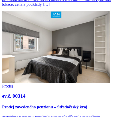
lokace, cena a podklady […]
Prodej
ev.č. 00314
Prodej zavedeného penzionu – Středočeský kraj