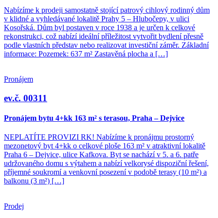
Nabízíme k prodeji samostatně stojící patrový cihlový rodinný dům
v klidné a vyhledávané lokalitě Prahy 5 – Hlubočepy, v ulici
Kosořská. Dům byl postaven v roce 1938 a je určen k celkové
rekonstrukci, což nabízí ideální příležitost vytvořit bydlení přesně
podle vlastních představ nebo realizovat investiční záměr. Základní
informace: Pozemek: 637 m² Zastavěná plocha a […]
Pronájem
ev.č. 00311
Pronájem bytu 4+kk 163 m² s terasou, Praha – Dejvice
NEPLATÍTE PROVIZI RK! Nabízíme k pronájmu prostorný
mezonetový byt 4+kk o celkové ploše 163 m² v atraktivní lokalitě
Praha 6 – Dejvice, ulice Kafkova. Byt se nachází v 5. a 6. patře
udržovaného domu s výtahem a nabízí velkorysé dispoziční řešení,
příjemné soukromí a venkovní posezení v podobě terasy (10 m²) a
balkonu (3 m²) […]
Prodej