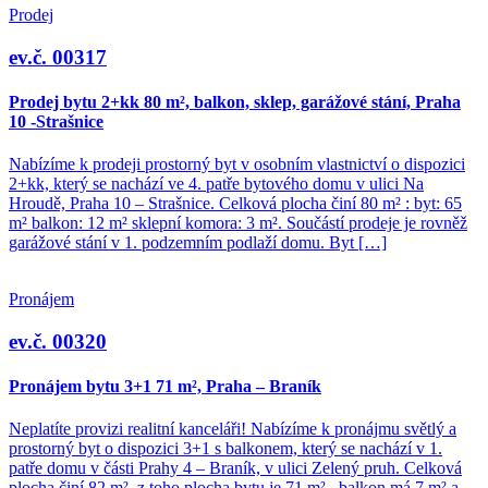
Prodej
ev.č. 00317
Prodej bytu 2+kk 80 m², balkon, sklep, garážové stání, Praha
10 -Strašnice
Nabízíme k prodeji prostorný byt v osobním vlastnictví o dispozici
2+kk, který se nachází ve 4. patře bytového domu v ulici Na
Hroudě, Praha 10 – Strašnice. Celková plocha činí 80 m² : byt: 65
m² balkon: 12 m² sklepní komora: 3 m². Součástí prodeje je rovněž
garážové stání v 1. podzemním podlaží domu. Byt […]
Pronájem
ev.č. 00320
Pronájem bytu 3+1 71 m², Praha – Braník
Neplatíte provizi realitní kanceláři! Nabízíme k pronájmu světlý a
prostorný byt o dispozici 3+1 s balkonem, který se nachází v 1.
patře domu v části Prahy 4 – Braník, v ulici Zelený pruh. Celková
plocha činí 82 m², z toho plocha bytu je 71 m² , balkon má 7 m² a