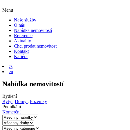
Menu
Naše služby
O nás
Nabídka nemovitostí
Reference
Aktuality
Chci prodat nemovitost
Kontakt
Kariéra
cs
en
Nabídka nemovitostí
Bydlení
Byty
,
Domy
,
Pozemky
Podnikání
Komerční