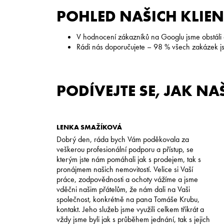
POHLED NAŠICH KLIEN
V hodnocení zákazníků na Googlu jsme obstáli
Rádi nás doporučujete – 98 % všech zakázek js
PODÍVEJTE SE, JAK N
LENKA SMAŽÍKOVÁ
JAN
Dobrý den, ráda bych Vám poděkovala za
veškerou profesionální podporu a přístup, se
s
kterým jste nám pomáhali jak s prodejem, tak s
e
pronájmem našich nemovitostí. Velice si Vaší
d
práce, zodpovědnosti a ochoty vážíme a jsme
vděčni našim přátelům, že nám dali na Vaši
společnost, konkrétně na pana Tomáše Krubu,
kontakt. Jeho služeb jsme využili celkem třikrát a
a
vždy jsme byli jak s průběhem jednání, tak s jejich