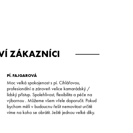
VÍ ZÁKAZNÍCI
PÍ. FAJGAROVÁ
PE
Moc velká spokojenost s pí. Cihlářovou,
Se 
profesionální a zároveň velice kamarádský /
byl
lidský přístup. Spolehlivost, flexibilita a péče na
ale
výbornou . Můžeme všem vřele doporučit. Pokud
mak
bychom měli v budoucnu řešit nemovitost určitě
cel
víme na koho se obrátit. Ještě jednou velké díky.
jeh
kom
jed
fin