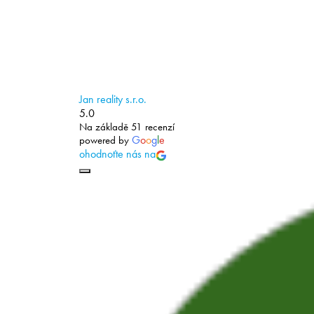
Jan reality s.r.o.
5.0
Na základě 51 recenzí
G
o
o
g
l
e
powered by
ohodnoťte nás na