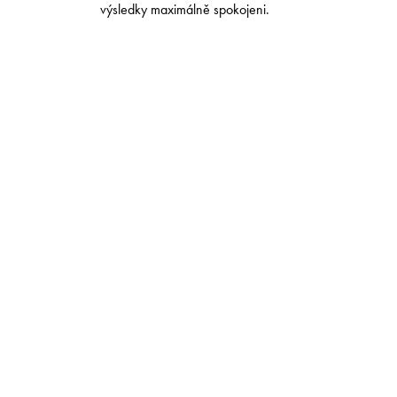
.
výsledky maximálně spokojeni.
esu.