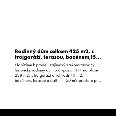
Rodinný dům celkem 425 m2, s
trojgaráží, terasou, bazénem,150
m2 prostoru k rekonstrukci,
Nabízíme k prodeji zajímavý zrekonstruovaný
Knovíz
historický rodinný dům o dispozici 4+1 na ploše
238 m2, s trojgaráží o velikosti 40 m2,
bazénem, terasou a dalšími 150 m2 prostoru pro
rekonstrukci. Dům je ideální ke skloubení bydlení s
možností podnikání, nebo jen pro pohodlné
bydlení větší či dvougenerační rodiny. Byl
postaven okolo roku 1800 a zrekonstruován […]