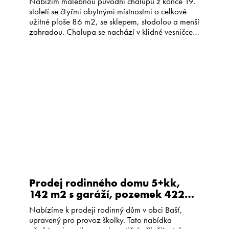
Nabízím malebnou původní chalupu z konce 19.
století se čtyřmi obytnými místnostmi o celkové
užitné ploše 86 m2, se sklepem, stodolou a menší
zahradou. Chalupa se nachází v klidné vesničce
Horní Bolíkov, která je částí obce Studená,
obklopené lesy a pastvinami. Spolu se stodolou
tvoří chalupa menší uzavřený dvůr, jehož část
zabírá vyzděná terasa a […]
Prodej rodinného domu 5+kk,
142 m2 s garáží, pozemek 422
m2, Bašť
Nabízíme k prodeji rodinný dům v obci Bašť,
upravený pro provoz školky. Tato nabídka