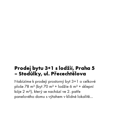
kanalizace. Možnost zastavění až 25 % plochy
pozemku – ideální pro rodinný dům s velkou
zahradou. Autobusová zastávka jen […]
Prodej bytu 3+1 s lodžií, Praha 5
– Stodůlky, ul. Přecechtělova
Nabízíme k prodeji prostorný byt 3+1 o celkové
ploše 78 m² (byt 70 m² + lodžie 6 m² + sklepní
kóje 2 m²), který se nachází ve 2. patře
panelového domu s výtahem v klidné lokalitě
Praha 5 – Stodůlky. Dispozice bytu nabízí: –
obývací pokoj se vstupem na prostornou lodžii s
výhledem do zeleného […]