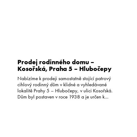
Prodej rodinného domu –
Kosořská, Praha 5 – Hlubočepy
Nabízíme k prodeji samostatně stojící patrový
cihlový rodinný dům v klidné a vyhledávané
lokalitě Prahy 5 – Hlubočepy, v ulici Kosořská.
Dům byl postaven v roce 1938 a je určen k
celkové rekonstrukci, což nabízí ideální příležitost
vytvořit bydlení přesně podle vlastních představ
nebo realizovat investiční záměr. Základní
informace: Pozemek: 637 m² Zastavěná plocha a
[…]