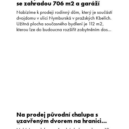
se zahradou 706 m2 a garáží
Nabízíme k prodeji rodinný dům, který je součástí
dvojdomu v ulici Nymburská v pražských Kbelích.
Užitná plocha současného bydlení je 112 m2,
kterou lze do budoucna rozšířit zobytněním dosud
nevyužitého půdního prostoru o velikosti 90 m2.
Jedná se kvalitně postavený, částečně
podsklepený, cihlový dům z roku 1930. Dům je v
původním stavu, ale byl dobře […]
Na prodej původní chalupa s
uzavřeným dvorem na hranici
České Kanady