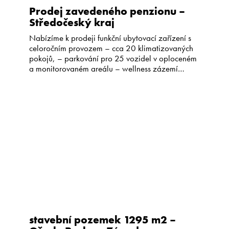
Prodej zavedeného penzionu –
Středočeský kraj
Nabízíme k prodeji funkční ubytovací zařízení s
celoročním provozem – cca 20 klimatizovaných
pokojů, – parkování pro 25 vozidel v oploceném
a monitorovaném areálu – wellness zázemí
(sauna, vířivá vana, bazén – restaurace –
konferenční prostory, restaurace Penzion je
situován v klidném prostředí Mladoboleslavského
okresu se skvělou dálniční dostupností. Stávající
provozovatel je otevřen pokračování formou […]
stavební pozemek 1295 m2 –