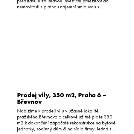
představuje zajímavou investiční příležitost do
nemovitosti s platnou nájemní smlouvou s
perfektně fungující soukromou školkou (od roku
2008). Užitná plocha domu je 142 m2,
dispozice 5+kk s garáží a technickou místností.
Plocha pozemku je celkem 422 m2, samotná
zahrada má 329 […]
Prodej vily, 350 m2, Praha 6 –
Břevnov
Nabízíme k prodeji vilu v úžasné lokalitě
pražského Břevnova o celkové užitné ploše 350
m2 k dokončení započaté rekonstrukce na bytové
jednotky, rodinný dům či na sídlo firmy. Jedná se