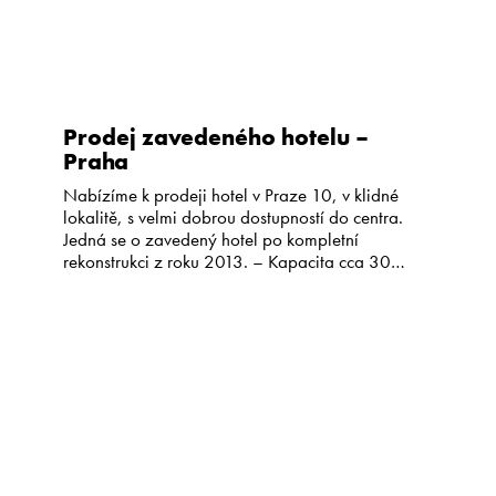
Prodej zavedeného hotelu –
Praha
Nabízíme k prodeji hotel v Praze 10, v klidné
lokalitě, s velmi dobrou dostupností do centra.
Jedná se o zavedený hotel po kompletní
rekonstrukci z roku 2013. – Kapacita cca 30
pokojů – Restaurace s kapacitou cca 100 míst –
Letní zahrádka (zimní zahrada) – Konferenční
prostory – Wellness – Vlastní parkoviště Cena a
podrobné […]