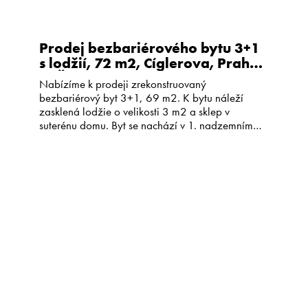
Prodej bezbariérového bytu 3+1
s lodžií, 72 m2, Cíglerova, Praha
9, Černý Most
Nabízíme k prodeji zrekonstruovaný
bezbariérový byt 3+1, 69 m2. K bytu náleží
zasklená lodžie o velikosti 3 m2 a sklep v
suterénu domu. Byt se nachází v 1. nadzemním
podlaží revitalizovaného panelového domu v ulici
Cíglerova na Černém Mostě. Dispozice bytu
nabízí obývací pokoj propojený s kuchyňským
koutem a jídelnou (celkem 25 m2), dále dvě […]