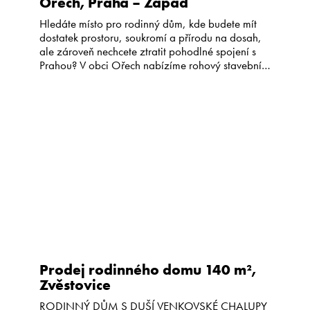
Ořech, Praha – Západ
Hledáte místo pro rodinný dům, kde budete mít
dostatek prostoru, soukromí a přírodu na dosah,
ale zároveň nechcete ztratit pohodlné spojení s
Prahou? V obci Ořech nabízíme rohový stavební
pozemek o celkové výměře 1 295 m². Pozemek
nabízí možnost vytvořit si domov přesně podle
vlastních představ – bez zbytečných kompromisů
a s dostatečným odstupem od […]
Prodej rodinného domu 140 m²,
Zvěstovice
RODINNÝ DŮM S DUŠÍ VENKOVSKÉ CHALUPY