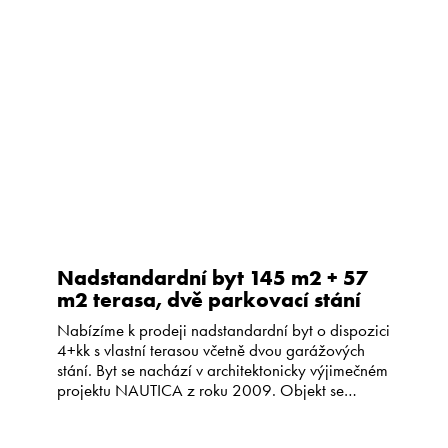
o koncový řadový dům v ulici Za Kajetánkou o
třech nadzemních a jednom podzemním podlaží.
Vila byla postavena v roce 1930, zásadní
rekonstrukcí prošla v […]
Nadstandardní byt 145 m2 + 57
m2 terasa, dvě parkovací stání
Nabízíme k prodeji nadstandardní byt o dispozici
4+kk s vlastní terasou včetně dvou garážových
stání. Byt se nachází v architektonicky výjimečném
projektu NAUTICA z roku 2009. Objekt se
skládá ze tří prosklených obytných lodí
umístěných na vlastním rozlehlém pozemku o