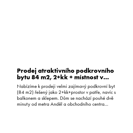
rozloze 7 410 m2. Celý areál je uzavřený a
poskytuje majitelům odpočinkové zóny a dětské
[…]
Prodej atraktivního podkrovního
bytu 84 m2, 2+kk + místnost v
patře, 2 minuty od metra Anděl
Nabízíme k prodeji velmi zajímavý podkrovní byt
(84 m2) řešený jako 2+kk+prostor v patře, navíc s
balkonem a sklepem. Dům se nachází pouhé dvě
minuty od metra Anděl a obchodního centra
Nový Smíchov, ve vnitrobloku plném zeleně (k
vašemu využití), v ulici Matoušova. Byt tvoří
obývací pokoj spojený s kuchyňským koutem,
ložnice, koupelna s toaletou […]