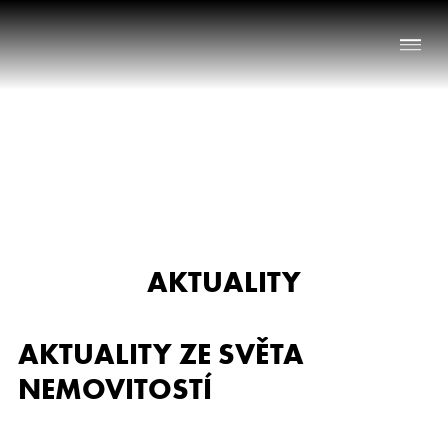
Naše služby
O nás
Nabídka nemovitostí
AKTUALITY
Reference
Aktuality
AKTUALITY ZE SVĚTA
Chci prodat nemovitost
NEMOVITOSTÍ
Kontakt