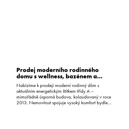
Kariéra
CS
EN
Prodej moderního rodinného
domu s wellness, bazénem a
minimálními provozními náklady,
Nabízíme k prodeji moderní rodinný dům s
Nymburk
aktuálním energetickým štítkem třídy A –
mimořádně úsporná budova, kolaudovaný v roce
2013. Nemovitost spojuje vysoký komfort bydlení
s velmi nízkými provozními náklady. Hlavní dům o
dispozici 7+1 a celkové ploše 330 m² a
samostatným wellness domem o velikosti 57 m² se
nachází na pozemku o výměře 1 […]