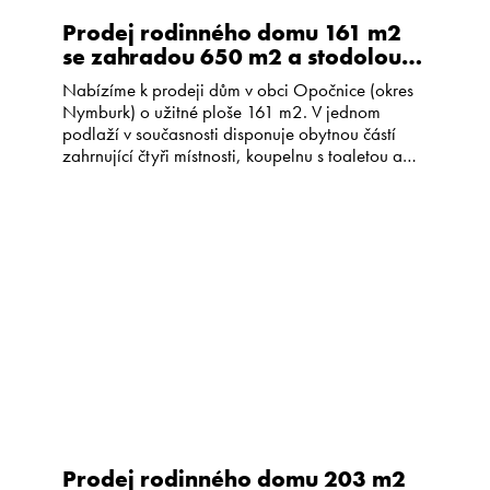
Prodej rodinného domu 161 m2
se zahradou 650 m2 a stodolou
90 m2 – Opočnice
Nabízíme k prodeji dům v obci Opočnice (okres
Nymburk) o užitné ploše 161 m2. V jednom
podlaží v současnosti disponuje obytnou částí
zahrnující čtyři místnosti, koupelnu s toaletou a
chodbu (celkem 71 m2) a třemi hospodářskými
místnostmi s vlastním vchodem (celkem o velikosti
cca 90 m2). Z těchto prostor lze vybudovat další
obytnou část a […]
Prodej rodinného domu 203 m2