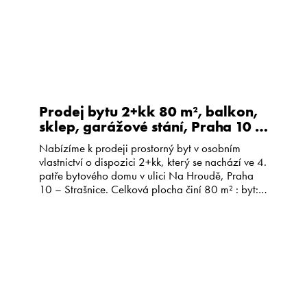
Prodej bytu 2+kk 80 m², balkon,
sklep, garážové stání, Praha 10 -
Strašnice
Nabízíme k prodeji prostorný byt v osobním
vlastnictví o dispozici 2+kk, který se nachází ve 4.
patře bytového domu v ulici Na Hroudě, Praha
10 – Strašnice. Celková plocha činí 80 m² : byt:
65 m² balkon: 12 m² sklepní komora: 3 m².
Součástí prodeje je rovněž garážové stání v 1.
podzemním podlaží domu. Byt […]