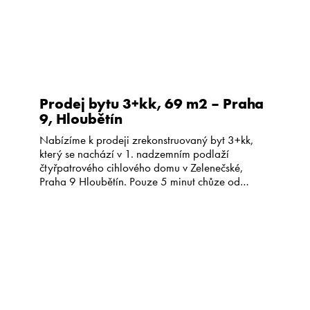
Prodej bytu 3+kk, 69 m2 – Praha
9, Hloubětín
Nabízíme k prodeji zrekonstruovaný byt 3+kk,
který se nachází v 1. nadzemním podlaží
čtyřpatrového cihlového domu v Zelenečské,
Praha 9 Hloubětín. Pouze 5 minut chůze od
stanice metra Hloubětín. Dispozice bytu tvoří
obývací pokoj spojený s kuchyňským koutem o
rozloze 35 m2, ložnice o velikosti 18 m2 a druhý
menší pokoj ( 8 m2). Dále […]