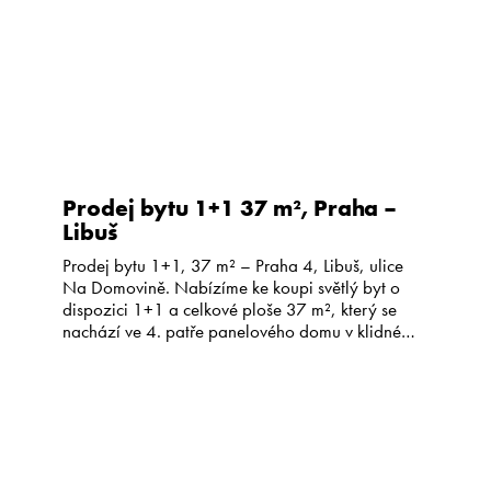
Prodej bytu 1+1 37 m², Praha –
Libuš
Prodej bytu 1+1, 37 m² – Praha 4, Libuš, ulice
Na Domovině. Nabízíme ke koupi světlý byt o
dispozici 1+1 a celkové ploše 37 m², který se
nachází ve 4. patře panelového domu v klidné
části Prahy 4 – Libuše. Byt má zděné jádro,
plastová okna a původní elektroinstalaci. Dům je
revitalizovaný, zateplený, má společnou […]