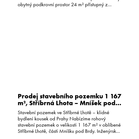
obytný podkrovní prostor 24 m² přístupný z
jednoho z pokojů. Byt se nachází v ulici Pod
Lipami na Žižkově ve 2. patře cihlového domu
bez výtahu se společnou zahradou. Nabízí
celkovou […]
Prodej stavebního pozemku 1 167
m², Stříbrná Lhota – Mníšek pod
Brdy
Stavební pozemek ve Stříbrné Lhotě – klidné
bydlení kousek od Prahy Nabízíme rohový
stavební pozemek o velikosti 1 167 m² v oblíbené
Stříbrné Lhotě, části Mníšku pod Brdy. Inženýrské
sítě na hranici pozemku – elektřina, voda,