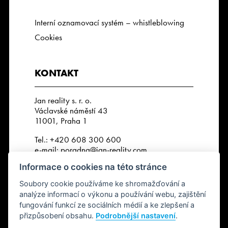
Interní oznamovací systém – whistleblowing
Cookies
KONTAKT
Jan reality s. r. o.
Václavské náměstí 43
11001, Praha 1
Tel.:
+420 608 300 600
e-mail:
poradna@jan-reality.com
Informace o cookies na této stránce
IČO: 29057752
DIČ: CZ29057752
Soubory cookie používáme ke shromažďování a
Číslo depozitního účtu r. k.:
analýze informací o výkonu a používání webu, zajištění
2202612637 / 2010
fungování funkcí ze sociálních médií a ke zlepšení a
přizpůsobení obsahu.
Podrobnější nastavení
.