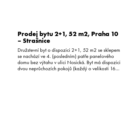
Prodej bytu 2+1, 52 m2, Praha 10
– Strašnice
Družstevní byt o dispozici 2+1, 52 m2 se sklepem
se nachází ve 4. (posledním) patře panelového
domu bez výtahu v ulici Nosická. Byt má dispozici
dvou neprůchozích pokojů (každý o velikosti 16,7
m2) a samostatné kuchyně. V bytě je dále zděná
koupelna spojená s toaletou a chodba s velmi
prostornou vestavěnou skříní. Podlahy v pokojích
[…]