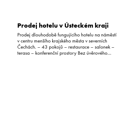
Prodej hotelu v Ústeckém kraji
Prodej dlouhodobě fungujícího hotelu na náměstí
v centru menšího krajského města v severních
Čechách. – 43 pokojů – restaurace – salonek –
terasa – konferenční prostory Bez úvěrového
zatížení, průběžně rekonstruován, restaurace v
objektu s dlouhodobým nájemcem. Potenciál:
nevyužitý prostor (bývalá kavárna), prostor pro
modernizaci a růst obsazenosti/ADR. Bližší
informace, přesná lokace, cena a podklady […]