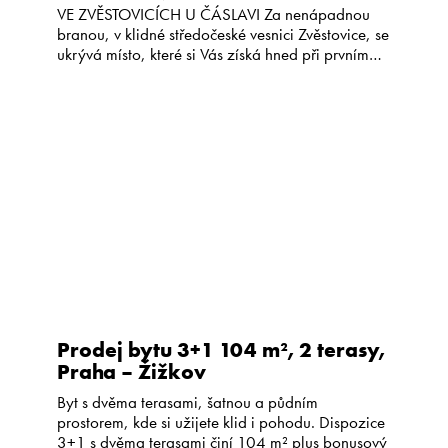
VE ZVĚSTOVICÍCH U ČÁSLAVI Za nenápadnou
branou, v klidné středočeské vesnici Zvěstovice, se
ukrývá místo, které si Vás získá hned při prvním
vstupu. Více než 150 let stará venkovská usedlost
nabízí soukromí, klid, uzavřený dvůr, krásnou
zahradu a atmosféru, kterou u novostaveb
jednoduše nenajdete. Tato nemovitost se prodává
jako […]
Prodej bytu 3+1 104 m², 2 terasy,
Praha – Žižkov
Byt s dvěma terasami, šatnou a půdním
prostorem, kde si užijete klid i pohodu. Dispozice
3+1 s dvěma terasami činí 104 m² plus bonusový