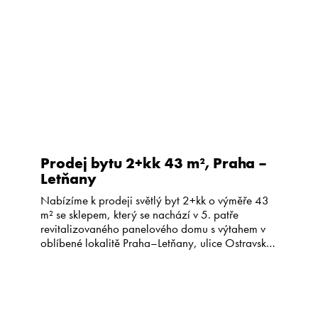
Prodej bytu 2+kk 43 m², Praha –
Letňany
Nabízíme k prodeji světlý byt 2+kk o výměře 43
m² se sklepem, který se nachází v 5. patře
revitalizovaného panelového domu s výtahem v
oblíbené lokalitě Praha–Letňany, ulice Ostravská.
Byt prošel rekonstrukcí před šesti lety – má
částečně nové rozvody elektřiny, zděné jádro,
novou koupelnu a kuchyňskou linku. Interiér
působí útulně a je ve velmi […]