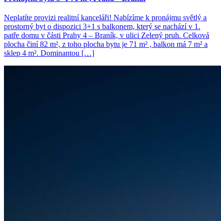
Neplatíte provizi realitní kanceláři! Nabízíme k pronájmu světlý a
prostorný byt o dispozici 3+1 s balkonem, který se nachází v 1.
patře domu v části Prahy 4 – Braník, v ulici Zelený pruh. Celková
plocha činí 82 m², z toho plocha bytu je 71 m² , balkon má 7 m² a
sklep 4 m². Dominantou […]