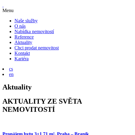
Menu
Naše služby
O nás
Nabídka nemovitostí
Reference
Aktuality
Chci prodat nemovitost
Kontakt
Kariéra
cs
en
Aktuality
AKTUALITY ZE SVĚTA
NEMOVITOSTÍ
Pronájem bytu 3+1 71 m², Praha – Braník