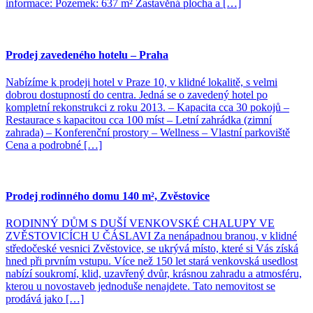
informace: Pozemek: 637 m² Zastavěná plocha a […]
Prodej zavedeného hotelu – Praha
Nabízíme k prodeji hotel v Praze 10, v klidné lokalitě, s velmi
dobrou dostupností do centra. Jedná se o zavedený hotel po
kompletní rekonstrukci z roku 2013. – Kapacita cca 30 pokojů –
Restaurace s kapacitou cca 100 míst – Letní zahrádka (zimní
zahrada) – Konferenční prostory – Wellness – Vlastní parkoviště
Cena a podrobné […]
Prodej rodinného domu 140 m², Zvěstovice
RODINNÝ DŮM S DUŠÍ VENKOVSKÉ CHALUPY VE
ZVĚSTOVICÍCH U ČÁSLAVI Za nenápadnou branou, v klidné
středočeské vesnici Zvěstovice, se ukrývá místo, které si Vás získá
hned při prvním vstupu. Více než 150 let stará venkovská usedlost
nabízí soukromí, klid, uzavřený dvůr, krásnou zahradu a atmosféru,
kterou u novostaveb jednoduše nenajdete. Tato nemovitost se
prodává jako […]