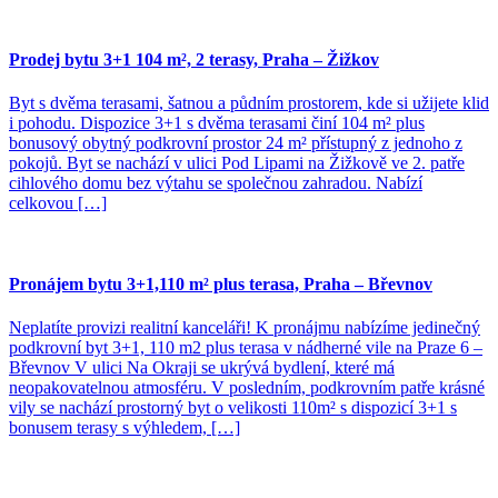
Prodej bytu 3+1 104 m², 2 terasy, Praha – Žižkov
Byt s dvěma terasami, šatnou a půdním prostorem, kde si užijete klid
i pohodu. Dispozice 3+1 s dvěma terasami činí 104 m² plus
bonusový obytný podkrovní prostor 24 m² přístupný z jednoho z
pokojů. Byt se nachází v ulici Pod Lipami na Žižkově ve 2. patře
cihlového domu bez výtahu se společnou zahradou. Nabízí
celkovou […]
Pronájem bytu 3+1,110 m² plus terasa, Praha – Břevnov
Neplatíte provizi realitní kanceláři! K pronájmu nabízíme jedinečný
podkrovní byt 3+1, 110 m2 plus terasa v nádherné vile na Praze 6 –
Břevnov V ulici Na Okraji se ukrývá bydlení, které má
neopakovatelnou atmosféru. V posledním, podkrovním patře krásné
vily se nachází prostorný byt o velikosti 110m² s dispozicí 3+1 s
bonusem terasy s výhledem, […]