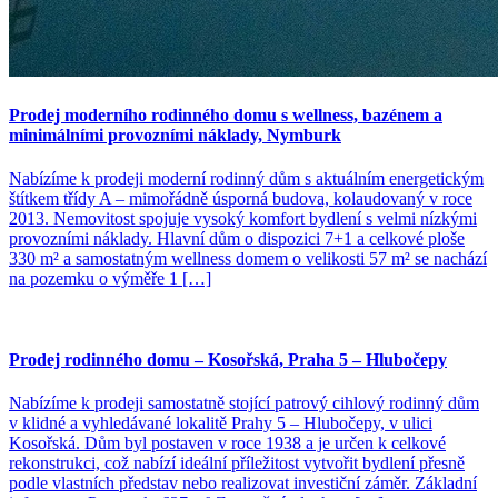
Prodej moderního rodinného domu s wellness, bazénem a
minimálními provozními náklady, Nymburk
Nabízíme k prodeji moderní rodinný dům s aktuálním energetickým
štítkem třídy A – mimořádně úsporná budova, kolaudovaný v roce
2013. Nemovitost spojuje vysoký komfort bydlení s velmi nízkými
provozními náklady. Hlavní dům o dispozici 7+1 a celkové ploše
330 m² a samostatným wellness domem o velikosti 57 m² se nachází
na pozemku o výměře 1 […]
Prodej rodinného domu – Kosořská, Praha 5 – Hlubočepy
Nabízíme k prodeji samostatně stojící patrový cihlový rodinný dům
v klidné a vyhledávané lokalitě Prahy 5 – Hlubočepy, v ulici
Kosořská. Dům byl postaven v roce 1938 a je určen k celkové
rekonstrukci, což nabízí ideální příležitost vytvořit bydlení přesně
podle vlastních představ nebo realizovat investiční záměr. Základní