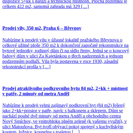
dispozice 5+kk s garáží a technickou místností. Plocha pozemku je
celkem 422 m2, samotná zahrada má 329 […]
Prodej vily, 350 m2, Praha 6 – Břevnov
Nabízíme k prodeji vilu v úžasné lokalitě pražského Břevnova o
celkové užitné ploše 350 m2 k dokončení započaté rekonstrukce na
bytové jednotky, rodinný dům či na sídlo firmy. Jedná se o koncový
řadový dům v ulici Za Kajetánkou o třech nadzemních a jednom
podzemním podlaží. Vila byla postavena v roce 1930, zásadní
rekonstrukcí prošla v […]
Prodej atraktivního podkrovního bytu 84 m2, 2+kk + místnost
v patře, 2 minuty od metra Anděl
Nabízíme k prodeji velmi zajímavý podkrovní byt (84 m2) řešený
jako 2+kk+prostor v patře, navíc s balkonem a sklepem. Dům se
nachází pouhé dvě minuty od metra Anděl a obchodního centra
Nový Smíchov, ve vnitrobloku plném zeleně (k vašemu využití), v
ulici Matoušova. Byt tvoří obývací pokoj spojený s kuchyňským
koutem, ložnice, koupelna s toaletou […]