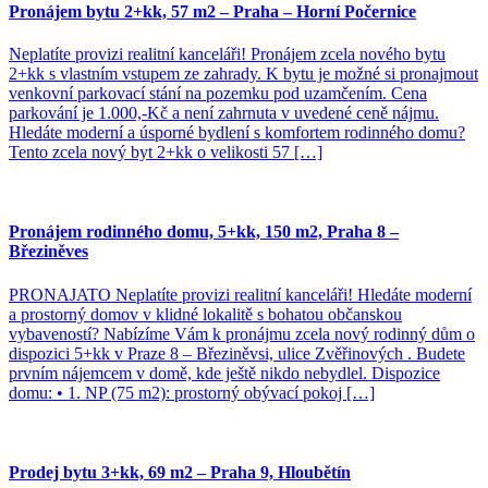
Pronájem bytu 2+kk, 57 m2 – Praha – Horní Počernice
Neplatíte provizi realitní kanceláři! Pronájem zcela nového bytu
2+kk s vlastním vstupem ze zahrady. K bytu je možné si pronajmout
venkovní parkovací stání na pozemku pod uzamčením. Cena
parkování je 1.000,-Kč a není zahrnuta v uvedené ceně nájmu.
Hledáte moderní a úsporné bydlení s komfortem rodinného domu?
Tento zcela nový byt 2+kk o velikosti 57 […]
Pronájem rodinného domu, 5+kk, 150 m2, Praha 8 –
Březiněves
PRONAJATO Neplatíte provizi realitní kanceláři! Hledáte moderní
a prostorný domov v klidné lokalitě s bohatou občanskou
vybaveností? Nabízíme Vám k pronájmu zcela nový rodinný dům o
dispozici 5+kk v Praze 8 – Březiněvsi, ulice Zvěřinových . Budete
prvním nájemcem v domě, kde ještě nikdo nebydlel. Dispozice
domu: • 1. NP (75 m2): prostorný obývací pokoj […]
Prodej bytu 3+kk, 69 m2 – Praha 9, Hloubětín