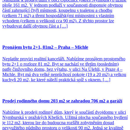
ploše 161 m2. V jednom podlaží v současnosti disponuje obytnou
částí zahrnující čtyři místnosti, koupelnu s toaletou a chodbu
(celkem 71 m2) a třemi hospodářskými místnostmi s vlastním
vchodem (celkem o velikosti cca 90 m2). Z těchto prostor lze
vybudovat další obytnou část a […]
Pronájem bytu 2+1, 81m2 – Praha – Michle
Neplatíte provizi realitní kanceláři. Nabízíme pronájem prostorného
bytu 2+1 o rozloze 81 m2. Byt se nachází ve třetím (posledním)
patře činžovního domu, bez výtahu, v ulici Na Úlehli, v Praze 4 –
Michle. Byt má dva velké neprůchozí pokoje (19 a 20 m2) a velkou
kuchyň 20 m2, ke které náleží praktická spíž s oknem. […]
Prodej rodinného domu 203 m2 se zahradou 706 m2 a garáží
Nabízíme k prodeji rodinný dům, který je součástí dvojdomu v ulici
Nymburská v pražských Kbelích. Užitná plocha současného bydlení
je 112 m2, kterou lze do budoucna rozšířit zobytněním dosud
nevyužitého půdního prostoru o velikosti 90 m2. Jedná se kvalitně