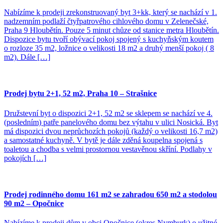
Nabízíme k prodeji zrekonstruovaný byt 3+kk, který se nachází v 1.
nadzemním podlaží čtyřpatrového cihlového domu v Zelenečské,
Praha 9 Hloubětín. Pouze 5 minut chůze od stanice metra Hloubětín.
Dispozice bytu tvoří obývací pokoj spojený s kuchyňským koutem
o rozloze 35 m2, ložnice o velikosti 18 m2 a druhý menší pokoj ( 8
m2). Dále […]
Prodej bytu 2+1, 52 m2, Praha 10 – Strašnice
Družstevní byt o dispozici 2+1, 52 m2 se sklepem se nachází ve 4.
(posledním) patře panelového domu bez výtahu v ulici Nosická. Byt
má dispozici dvou neprůchozích pokojů (každý o velikosti 16,7 m2)
a samostatné kuchyně. V bytě je dále zděná koupelna spojená s
toaletou a chodba s velmi prostornou vestavěnou skříní. Podlahy v
pokojích […]
Prodej rodinného domu 161 m2 se zahradou 650 m2 a stodolou
90 m2 – Opočnice
Nabízíme k prodeji dům v obci Opočnice (okres Nymburk) o užitné