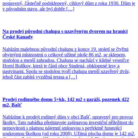
postavený, částečně podsklepený, cihlový dům z roku 1930. Dům je
v původním stavu, ale byl dobře […]
Na prodej původní chalupa s uzavřeným dvorem na hranici
České Kanady
Nabízím malebnou původní chalupu z konce 19. století se čtyřmi
obytnými místnostmi o celkové užitné ploše 86 m2, se sklepem,
stodolou a menší zahradou. Chalupa se nachází v klidné vesničce
Horní Bolíkov, která je částí obce Studená, obklopené lesy a
pastvinami. Spolu se stodolou tvoří chalupa menší uzavřený dvůr,
jehož část zabírá vyzděná terasa a […]
Prodej rodinného domu 5+kk, 142 m2 s garáží, pozemek 422
m2, Bašť
Nabízíme k prodeji rodinný dům v obci Bašť, upravený pro provoz
školky. Tato nabídka představuje zajímavou investiční příležitost do
nemovitosti s platnou nájemní smlouvou s perfektně fungující
soukromou školkou (od roku 2008). Užitná plocha domu je 142 m2,