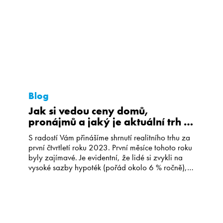
Blog
Jak si vedou ceny domů,
pronájmů a jaký je aktuální trh s
hypotékami? Přinášíme shrnutí
S radostí Vám přinášíme shrnutí realitního trhu za
prvního kvartálu tohoto roku.
první čtvrtletí roku 2023. První měsíce tohoto roku
byly zajímavé. Je evidentní, že lidé si zvykli na
vysoké sazby hypoték (pořád okolo 6 % ročně), a
na vysoké ceny bydlení. Obchody se mírně
rozhýbaly, prodává se o trochu více než na
podzim 2022. Podle statistik JAN Reality […]