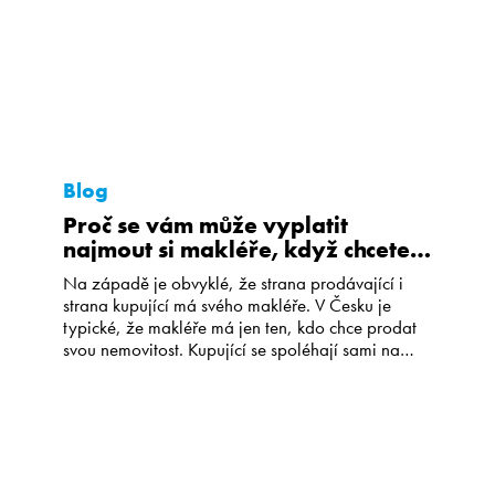
Blog
Proč se vám může vyplatit
najmout si makléře, když chcete
koupit nový byt?
Na západě je obvyklé, že strana prodávající i
strana kupující má svého makléře. V Česku je
typické, že makléře má jen ten, kdo chce prodat
svou nemovitost. Kupující se spoléhají sami na
sebe. Zájemci o koupi bytu nebo domu mívají
dojem, že realitní makléř zastupující prodávající
vlastně zastupuje i je. A očekávají od tohoto
makléře […]