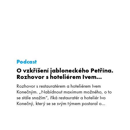
Podcast
O vzkříšení jabloneckého Petřína.
Rozhovor s hoteliérem Ivem
Konečným
Rozhovor s restauratérem a hoteliérem Ivem
Konečným. „Nabídnout maximum možného, o to
se stále snažím“, říká restauratér a hoteliér Ivo
Konečný, který se se svým týmem postaral o
vzkříšení ikonické stavby jabloneckého Petřína.
Proč se ujal 10 let uzavřeného provozu
restaurace/hotelu Petřín v Jablonci? Co se mu
povedlo z něj udělat a co všechno ho […]