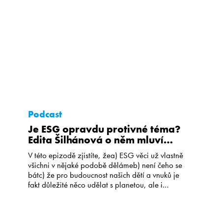
Kariéra
CS
EN
Podcast
Je ESG opravdu protivné téma?
Edita Šilhánová o něm mluví
vtipně a zábavně.
V této epizodě zjistíte, žea) ESG věci už vlastně
všichni v nějaké podobě dělámeb) není čeho se
bátc) že pro budoucnost našich dětí a vnuků je
fakt důležité něco udělat s planetou, ale i
stavbami, kde bydlíme, hotely, kde se rekreujeme
a tak.d) když budete v oblasti ESG něco
systematicky dělat, tak se to snadno […]