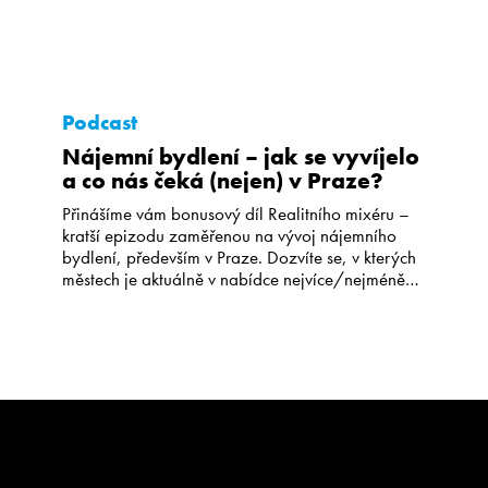
Podcast
Nájemní bydlení – jak se vyvíjelo
a co nás čeká (nejen) v Praze?
Přinášíme vám bonusový díl Realitního mixéru –
kratší epizodu zaměřenou na vývoj nájemního
bydlení, především v Praze. Dozvíte se, v kterých
městech je aktuálně v nabídce nejvíce/nejméně
bytů k pronájmu, proč se nyní zvýšila poptávka
po nájemním bydlení, a také o kolik stoupla výše
nájmů. Věděli jste, že v Praze je téměř sedmina
bytů neobydlených? To a […]