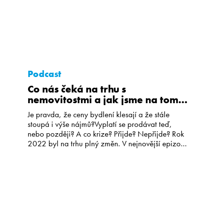
Podcast
Co nás čeká na trhu s
nemovitostmi a jak jsme na tom
nyní?
Je pravda, že ceny bydlení klesají a že stále
stoupá i výše nájmů?Vyplatí se prodávat teď,
nebo později? A co krize? Přijde? Nepřijde? Rok
2022 byl na trhu plný změn. V nejnovější epizodě
podcastu Realitní mixér se dozvíte, co je na trhu
nového i to, jak by se mohla vyvíjet situace dále.
A samozřejmě – zodpovíme […]