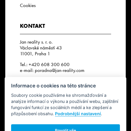
Cookies
KONTAKT
Jan reality s. r. o.
Václavské náměstí 43
11001, Praha 1
Tel.:
+420 608 300 600
e-mail:
poradna@jan-reality.com
IČO: 29057752
Informace o cookies na této stránce
DIČ: CZ29057752
Číslo depozitního účtu r. k.:
Soubory cookie používáme ke shromažďování a
2202612637 / 2010
analýze informací o výkonu a používání webu, zajištění
fungování funkcí ze sociálních médií a ke zlepšení a
přizpůsobení obsahu.
Podrobnější nastavení
.
SLEDUJTE NÁS
Povolit vše