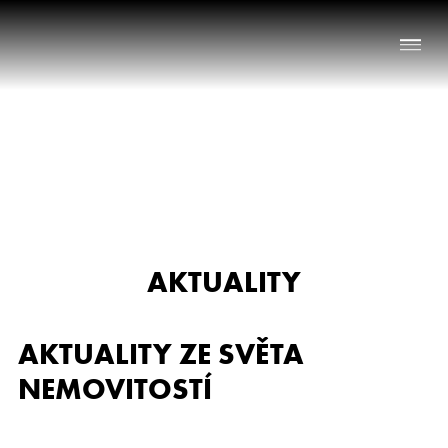
Naše služby
O nás
Nabídka nemovitostí
AKTUALITY
Reference
Aktuality
AKTUALITY ZE SVĚTA
Chci prodat nemovitost
NEMOVITOSTÍ
Kontakt