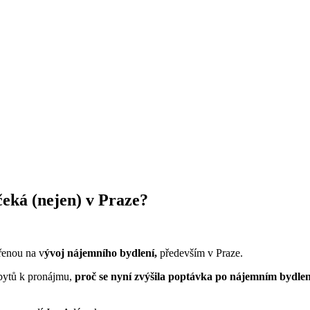
čeká (nejen) v Praze?
řenou na v
ývoj nájemního bydlení,
především v Praze.
 bytů k pronájmu,
proč se nyní zvýšila poptávka po nájemním bydlen