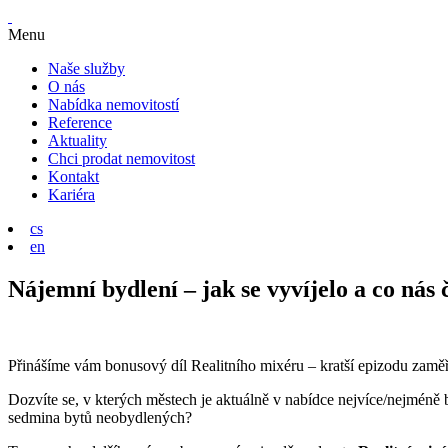
Menu
Naše služby
O nás
Nabídka nemovitostí
Reference
Aktuality
Chci prodat nemovitost
Kontakt
Kariéra
cs
en
Nájemní bydlení – jak se vyvíjelo a co nás 
Přinášíme vám bonusový díl Realitního mixéru – kratší epizodu zamě
Dozvíte se, v kterých městech je aktuálně v nabídce nejvíce/nejméně
sedmina bytů neobydlených?