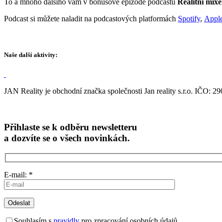
To a mnoho dalšího vám ​​​​​​​v bonusové epizodě podcastu
Realitní mixé
Podcast si můžete naladit na podcastových platformách
Spotify
,
Apple
Naše další aktivity:
JAN Reality je obchodní značka společnosti Jan reality s.r.o. IČO: 2
Přihlaste se k odběru newsletteru
a dozvíte se o všech novinkách.
E-mail: *
Souhlasím s
pravidly
pro zpracování osobních údajů.