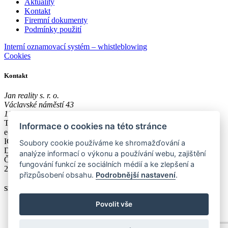
Aktuality
Kontakt
Firemní dokumenty
Podmínky použití
Interní oznamovací systém – whistleblowing
Cookies
Kontakt
Jan reality s. r. o.
Václavské náměstí 43
11001, Praha 1
Tel.:
+420 608 300 600
Informace o cookies na této stránce
e-mail:
poradna@jan-reality.com
IČO: 29057752
Soubory cookie používáme ke shromažďování a
DIČ: CZ29057752
analýze informací o výkonu a používání webu, zajištění
Číslo depozitního účtu r. k.:
fungování funkcí ze sociálních médií a ke zlepšení a
2202612637 / 2010
přizpůsobení obsahu.
Podrobnější nastavení
.
Sledujte nás
Povolit vše