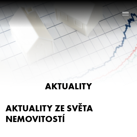
Naše služby
O nás
Nabídka nemovitostí
AKTUALITY
Reference
Aktuality
AKTUALITY ZE SVĚTA
Chci prodat nemovitost
NEMOVITOSTÍ
Kontakt