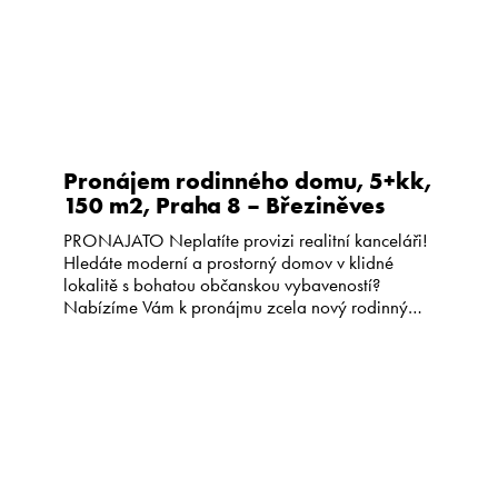
Pronájem rodinného domu, 5+kk,
150 m2, Praha 8 – Březiněves
PRONAJATO Neplatíte provizi realitní kanceláři!
Hledáte moderní a prostorný domov v klidné
lokalitě s bohatou občanskou vybaveností?
Nabízíme Vám k pronájmu zcela nový rodinný
dům o dispozici 5+kk v Praze 8 – Březiněvsi,
ulice Zvěřinových . Budete prvním nájemcem v
domě, kde ještě nikdo nebydlel. Dispozice domu:
• 1. NP (75 m2): prostorný obývací pokoj […]