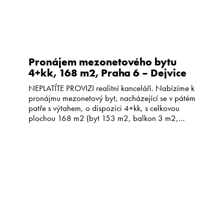
Pronájem mezonetového bytu
4+kk, 168 m2, Praha 6 – Dejvice
NEPLATÍTE PROVIZI realitní kanceláři. Nabízíme k
pronájmu mezonetový byt, nacházející se v pátém
patře s výtahem, o dispozici 4+kk, s celkovou
plochou 168 m2 (byt 153 m2, balkon 3 m2,
terasa 12 m2 orientovaná na jih) na adrese
Kafkova Praha 6 – Dejvice. Ve spodním patře
bytu je situován prostorný obývací pokoj s
krbovými kamny, […]