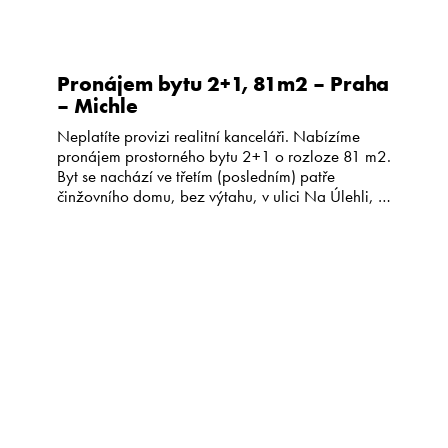
Pronájem bytu 2+1, 81m2 – Praha
– Michle
Neplatíte provizi realitní kanceláři. Nabízíme
pronájem prostorného bytu 2+1 o rozloze 81 m2.
Byt se nachází ve třetím (posledním) patře
činžovního domu, bez výtahu, v ulici Na Úlehli, v
Praze 4 – Michle. Byt má dva velké neprůchozí
pokoje (19 a 20 m2) a velkou kuchyň 20 m2, ke
které náleží praktická spíž s oknem. […]