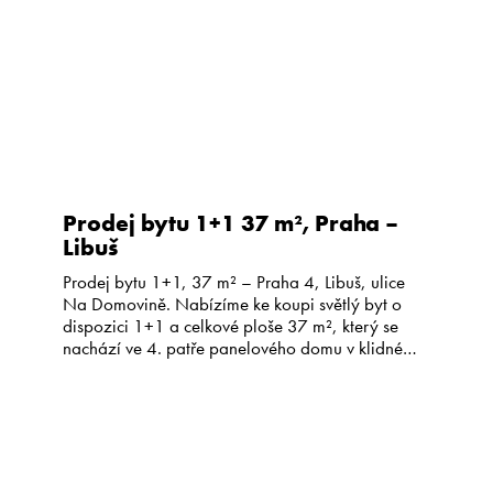
Prodej bytu 1+1 37 m², Praha –
Libuš
Prodej bytu 1+1, 37 m² – Praha 4, Libuš, ulice
Na Domovině. Nabízíme ke koupi světlý byt o
dispozici 1+1 a celkové ploše 37 m², který se
nachází ve 4. patře panelového domu v klidné
části Prahy 4 – Libuše. Byt má zděné jádro,
plastová okna a původní elektroinstalaci. Dům je
revitalizovaný, zateplený, má společnou […]