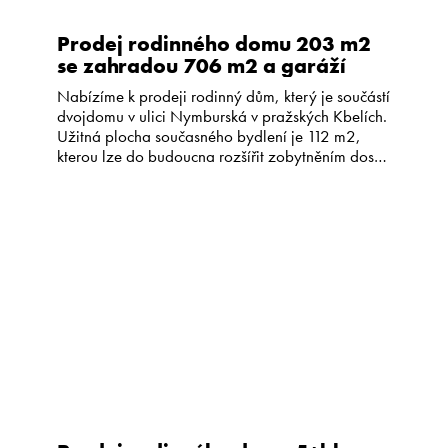
Prodej rodinného domu 203 m2
se zahradou 706 m2 a garáží
Nabízíme k prodeji rodinný dům, který je součástí
dvojdomu v ulici Nymburská v pražských Kbelích.
Užitná plocha současného bydlení je 112 m2,
kterou lze do budoucna rozšířit zobytněním dosud
nevyužitého půdního prostoru o velikosti 90 m2.
Jedná se kvalitně postavený, částečně
podsklepený, cihlový dům z roku 1930. Dům je v
původním stavu, ale byl dobře […]