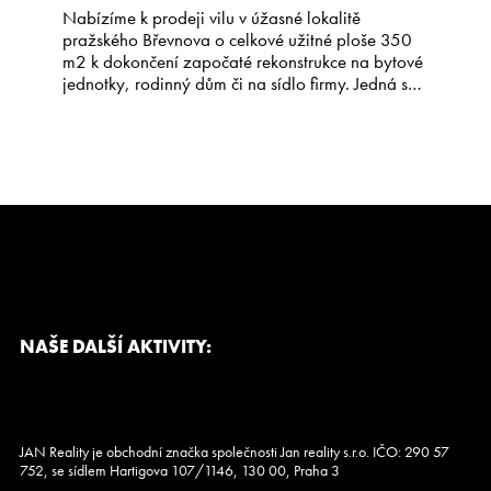
Nabízíme k prodeji vilu v úžasné lokalitě
pražského Břevnova o celkové užitné ploše 350
m2 k dokončení započaté rekonstrukce na bytové
jednotky, rodinný dům či na sídlo firmy. Jedná se
o koncový řadový dům v ulici Za Kajetánkou o
třech nadzemních a jednom podzemním podlaží.
Vila byla postavena v roce 1930, zásadní
rekonstrukcí prošla v […]
NAŠE DALŠÍ AKTIVITY:
JAN Reality je obchodní značka společnosti Jan reality s.r.o. IČO: 290 57
752, se sídlem Hartigova 107/1146, 130 00, Praha 3