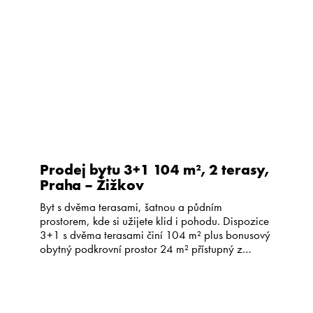
Kariéra
CS
EN
Prodej bytu 3+1 104 m², 2 terasy,
Praha – Žižkov
Byt s dvěma terasami, šatnou a půdním
prostorem, kde si užijete klid i pohodu. Dispozice
3+1 s dvěma terasami činí 104 m² plus bonusový
obytný podkrovní prostor 24 m² přístupný z
jednoho z pokojů. Byt se nachází v ulici Pod
Lipami na Žižkově ve 2. patře cihlového domu
bez výtahu se společnou zahradou. Nabízí
celkovou […]