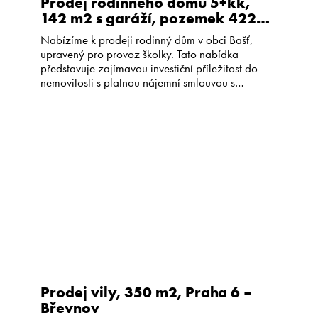
Prodej rodinného domu 5+kk,
142 m2 s garáží, pozemek 422
m2, Bašť
Nabízíme k prodeji rodinný dům v obci Bašť,
upravený pro provoz školky. Tato nabídka
představuje zajímavou investiční příležitost do
nemovitosti s platnou nájemní smlouvou s
perfektně fungující soukromou školkou (od roku
2008). Užitná plocha domu je 142 m2,
dispozice 5+kk s garáží a technickou místností.
Plocha pozemku je celkem 422 m2, samotná
zahrada má 329 […]
Prodej vily, 350 m2, Praha 6 –
Břevnov