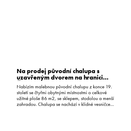
Kariéra
CS
EN
Na prodej původní chalupa s
uzavřeným dvorem na hranici
České Kanady
Nabízím malebnou původní chalupu z konce 19.
století se čtyřmi obytnými místnostmi o celkové
užitné ploše 86 m2, se sklepem, stodolou a menší
zahradou. Chalupa se nachází v klidné vesničce
Horní Bolíkov, která je částí obce Studená,
obklopené lesy a pastvinami. Spolu se stodolou
tvoří chalupa menší uzavřený dvůr, jehož část
zabírá vyzděná terasa a […]