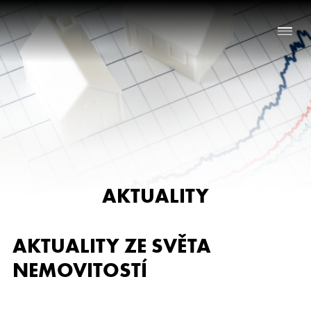
Naše služby
O nás
Nabídka nemovitostí
AKTUALITY
Reference
Aktuality
AKTUALITY ZE SVĚTA
Chci prodat nemovitost
NEMOVITOSTÍ
Kontakt