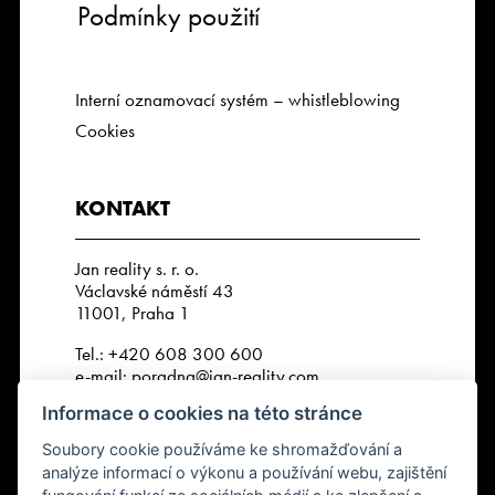
Podmínky použití
Interní oznamovací systém – whistleblowing
Cookies
KONTAKT
Jan reality s. r. o.
Václavské náměstí 43
11001, Praha 1
Tel.:
+420 608 300 600
e-mail:
poradna@jan-reality.com
Informace o cookies na této stránce
IČO: 29057752
DIČ: CZ29057752
Soubory cookie používáme ke shromažďování a
Číslo depozitního účtu r. k.:
analýze informací o výkonu a používání webu, zajištění
2202612637 / 2010