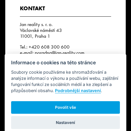
KONTAKT
Jan reality s. r. o.
Václavské náměstí 43
11001, Praha 1
Tel.:
+420 608 300 600
e-mail:
poradna@jan-reality.com
Informace o cookies na této stránce
IČO: 29057752
DIČ: CZ29057752
Soubory cookie používáme ke shromažďování a
Číslo depozitního účtu r. k.:
analýze informací o výkonu a používání webu, zajištění
2202612637 / 2010
fungování funkcí ze sociálních médií a ke zlepšení a
přizpůsobení obsahu.
Podrobnější nastavení
.
SLEDUJTE NÁS
Povolit vše
Nastavení