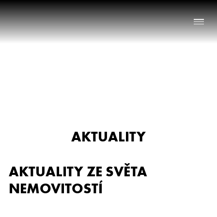
Naše služby
O nás
Nabídka nemovitostí
AKTUALITY
Reference
Aktuality
AKTUALITY ZE SVĚTA
Chci prodat nemovitost
NEMOVITOSTÍ
Kontakt