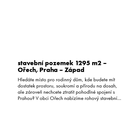
provozovatel je otevřen pokračování formou […]
stavební pozemek 1295 m2 –
Ořech, Praha – Západ
Hledáte místo pro rodinný dům, kde budete mít
dostatek prostoru, soukromí a přírodu na dosah,
ale zároveň nechcete ztratit pohodlné spojení s
Prahou? V obci Ořech nabízíme rohový stavební
pozemek o celkové výměře 1 295 m². Pozemek
nabízí možnost vytvořit si domov přesně podle
vlastních představ – bez zbytečných kompromisů
a s dostatečným odstupem od […]