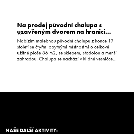
Na prodej původní chalupa s
uzavřeným dvorem na hranici
České Kanady
Nabízím malebnou původní chalupu z konce 19.
století se čtyřmi obytnými místnostmi o celkové
užitné ploše 86 m2, se sklepem, stodolou a menší
zahradou. Chalupa se nachází v klidné vesničce
Horní Bolíkov, která je částí obce Studená,
obklopené lesy a pastvinami. Spolu se stodolou
tvoří chalupa menší uzavřený dvůr, jehož část
zabírá vyzděná terasa a […]
NAŠE DALŠÍ AKTIVITY: