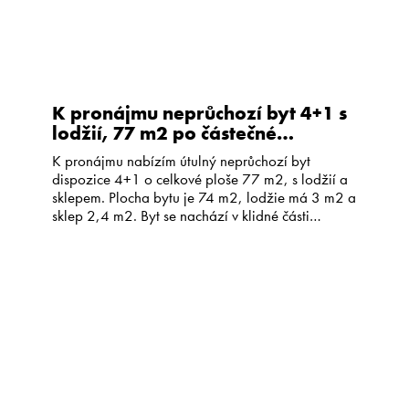
K pronájmu neprůchozí byt 4+1 s
lodžií, 77 m2 po částečné
rekonstrukci, v klidné části
K pronájmu nabízím útulný neprůchozí byt
Jindřichova Hradce
dispozice 4+1 o celkové ploše 77 m2, s lodžií a
sklepem. Plocha bytu je 74 m2, lodžie má 3 m2 a
sklep 2,4 m2. Byt se nachází v klidné části
Jindřichova Hradce, v prvním patře
pětipodlažního panelového domu s výtahem.
Okna jsou orientována na sever a na jih. Byt […]