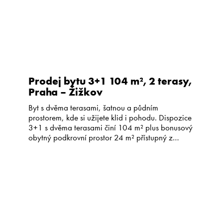
Prodej bytu 3+1 104 m², 2 terasy,
Praha – Žižkov
Byt s dvěma terasami, šatnou a půdním
prostorem, kde si užijete klid i pohodu. Dispozice
3+1 s dvěma terasami činí 104 m² plus bonusový
obytný podkrovní prostor 24 m² přístupný z
jednoho z pokojů. Byt se nachází v ulici Pod
Lipami na Žižkově ve 2. patře cihlového domu
bez výtahu se společnou zahradou. Nabízí
celkovou […]