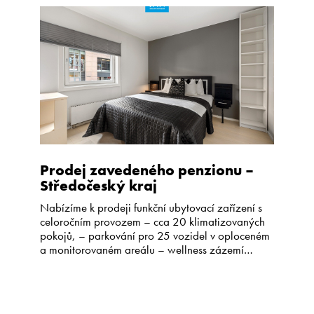
Kariéra
CS
EN
Prodej zavedeného penzionu –
Středočeský kraj
Nabízíme k prodeji funkční ubytovací zařízení s
celoročním provozem – cca 20 klimatizovaných
pokojů, – parkování pro 25 vozidel v oploceném
a monitorovaném areálu – wellness zázemí
(sauna, vířivá vana, bazén – restaurace –
konferenční prostory, restaurace Penzion je
situován v klidném prostředí Mladoboleslavského
okresu se skvělou dálniční dostupností. Stávající