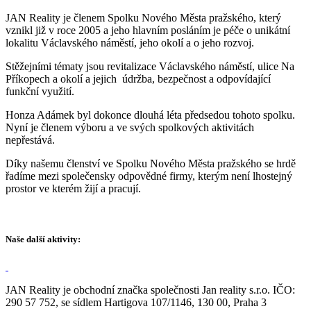
JAN Reality je členem Spolku Nového Města pražského, který
vznikl již v roce 2005 a jeho hlavním posláním je péče o unikátní
lokalitu Václavského náměstí, jeho okolí a o jeho rozvoj.
Stěžejními tématy jsou revitalizace Václavského náměstí, ulice Na
Příkopech a okolí a jejich údržba, bezpečnost a odpovídající
funkční využití.
Honza Adámek byl dokonce dlouhá léta předsedou tohoto spolku.
Nyní je členem výboru a ve svých spolkových aktivitách
nepřestává.
Díky našemu členství ve Spolku Nového Města pražského se hrdě
řadíme mezi společensky odpovědné firmy, kterým není lhostejný
prostor ve kterém žijí a pracují.
Naše další aktivity:
JAN Reality je obchodní značka společnosti Jan reality s.r.o. IČO:
290 57 752, se sídlem Hartigova 107/1146, 130 00, Praha 3