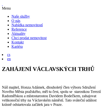
Menu
Naše služby
O nás
Nabídka nemovitostí
Reference
Aktuality
Chci prodat nemovitost
Kontakt
Kariéra
cs
en
ZAHÁJENÍ VÁCLAVSKÝCH TRHŮ
Náš majitel, Honza Adámek, dlouholetý člen výboru Sdružení
Nového Města pražského, měl tu čest, spolu se starostkou Terezií
Radoměřskou a místostarostou Davidem Bodečkem, zahajovat
velikonoční trhy na Václavském náměstí. Tato sváteční událost
krásně odstartovala začátek jara v Praze.