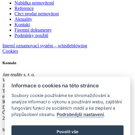
Nabídka nemovitostí
Reference
Chci prodat nemovitost
Aktuality
Kontakt
Firemní dokumenty
Podmínky použití
Interní oznamovací systém – whistleblowing
Cookies
Kontakt
Jan reality s. r. o.
Václavské náměstí 43
Informace o cookies na této stránce
11001, Praha 1
Tel.:
+420 608 300 600
Soubory cookie používáme ke shromažďování a
e-mail:
poradna@jan-reality.com
analýze informací o výkonu a používání webu, zajištění
IČO: 29057752
DIČ: CZ29057752
fungování funkcí ze sociálních médií a ke zlepšení a
Číslo depozitního účtu r. k.:
přizpůsobení obsahu.
Podrobnější nastavení
.
2202612637 / 2010
Sledujte nás
Povolit vše