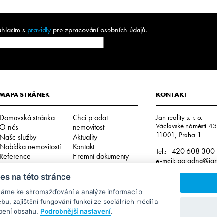
uhlasím s
pravidly
pro zpracování osobních údajů.
MAPA STRÁNEK
KONTAKT
Domovská stránka
Chci prodat
Jan reality s. r. o.
Václavské náměstí 4
O nás
nemovitost
11001, Praha 1
Naše služby
Aktuality
Nabídka nemovitostí
Kontakt
+420 608 300
Tel.:
Reference
Firemní dokumenty
poradna@jan-
e-mail:
Podmínky použití
es na této stránce
IČO: 29057752
DIČ: CZ29057752
váme ke shromažďování a analýze informací o
Číslo depozitního účtu 
Interní oznamovací systém – whistleblowing
u, zajištění fungování funkcí ze sociálních médií a
2202612637 / 201
Cookies
obení obsahu.
Podrobnější nastavení
.