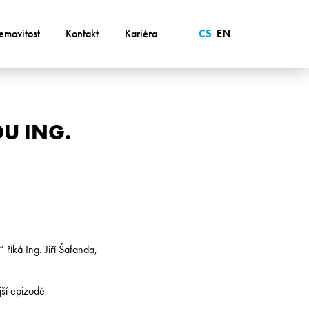
emovitost
Kontakt
Kariéra
CS
EN
U ING.
říká Ing. Jiří Šafanda,
jší epizodě