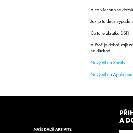
A co všechno se dozvít
Jak je to dnes vypadá 
Co to je zkratka DSTI
A Proč je dobré zajít 
na důchod
Nový díl na Spotify
Nový díl na Apple pod
PŘI
A D
NAŠE DALŠÍ AKTIVITY: