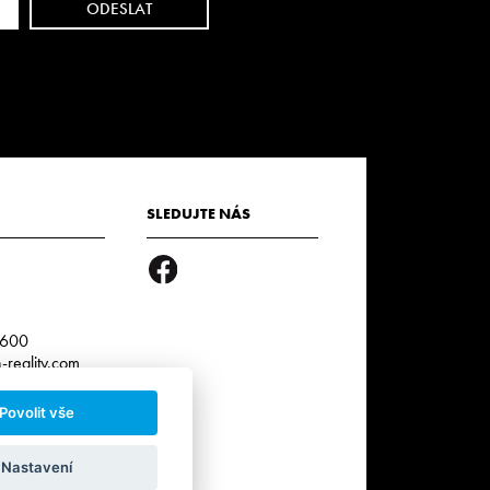
SLEDUJTE NÁS
3
 600
reality.com
Povolit vše
r. k.:
0
Nastavení