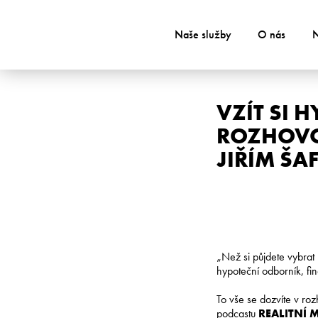
Naše služby
O nás
N
VZÍT SI 
ROZHOVOR
JIŘÍM Š
„Než si půjdete vybrat 
hypoteční odborník, fi
To vše se dozvíte v ro
podcastu
REALITNÍ 