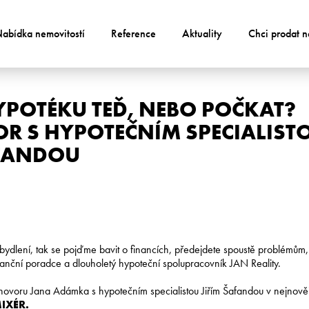
abídka nemovitostí
Reference
Aktuality
Chci prodat n
HYPOTÉKU TEĎ, NEBO POČKAT?
 S HYPOTEČNÍM SPECIALISTO
AFANDOU
bydlení, tak se pojďme bavit o financích, předejdete spoustě problémům,“ 
nanční poradce a dlouholetý hypoteční spolupracovník JAN Reality.
zhovoru Jana Adámka s hypotečním specialistou Jiřím Šafandou v nejnově
MIXÉR.