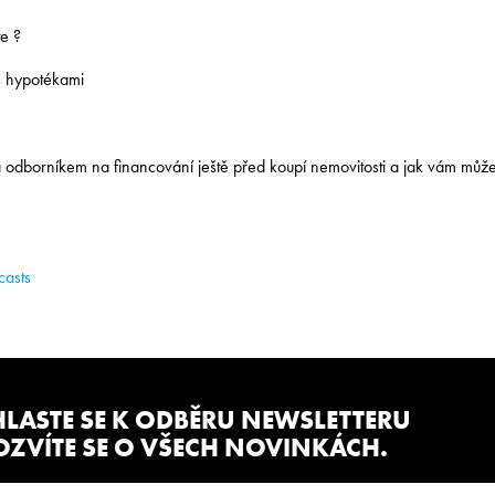
e ?
s hypotékami
za odborníkem na financování ještě před koupí nemovitosti a jak vám můž
casts
HLASTE SE K ODBĚRU NEWSLETTERU
OZVÍTE SE O VŠECH NOVINKÁCH.