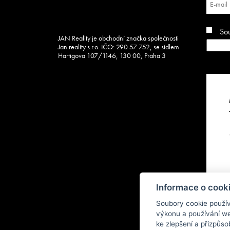
So
JAN Reality je obchodní značka společnosti
Jan reality s.r.o. IČO: 290 57 752, se sídlem
Hartigova 107/1146, 130 00, Praha 3
Informace o cooki
Soubory cookie použí
výkonu a používání web
ke zlepšení a přizpůs