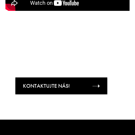
CHCETE SE STÁT ČLENEM
TÝMU JAN REALITY I VY?
KONTAKTUJTE NÁS!