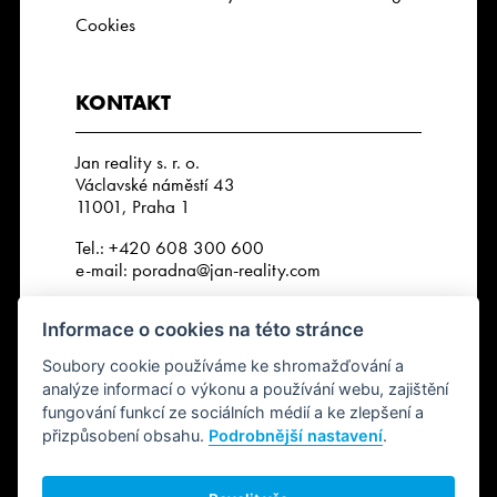
Cookies
KONTAKT
Jan reality s. r. o.
Václavské náměstí 43
11001, Praha 1
Tel.:
+420 608 300 600
e-mail:
poradna@jan-reality.com
IČO: 29057752
Informace o cookies na této stránce
DIČ: CZ29057752
Číslo depozitního účtu r. k.:
Soubory cookie používáme ke shromažďování a
2202612637 / 2010
analýze informací o výkonu a používání webu, zajištění
fungování funkcí ze sociálních médií a ke zlepšení a
přizpůsobení obsahu.
Podrobnější nastavení
.
SLEDUJTE NÁS