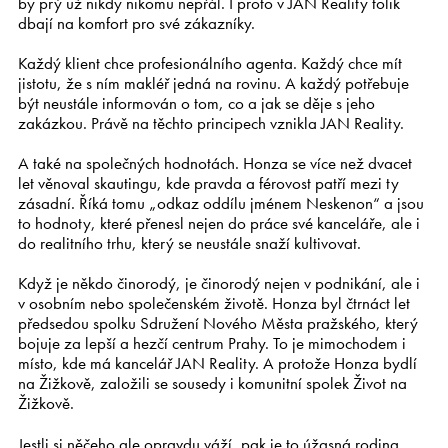
by prý už nikdy nikomu nepřál. I proto v JAN Reality tolik
dbají na komfort pro své zákazníky.
Každý klient chce profesionálního agenta. Každý chce mít
jistotu, že s ním makléř jedná na rovinu. A každý potřebuje
být neustále informován o tom, co a jak se děje s jeho
zakázkou. Právě na těchto principech vznikla JAN Reality.
A také na společných hodnotách. Honza se více než dvacet
let věnoval skautingu, kde pravda a férovost patří mezi ty
zásadní. Říká tomu „odkaz oddílu jménem Neskenon“ a jsou
to hodnoty, které přenesl nejen do práce své kanceláře, ale i
do realitního trhu, který se neustále snaží kultivovat.
Když je někdo činorodý, je činorodý nejen v podnikání, ale i
v osobním nebo společenském životě. Honza byl čtrnáct let
předsedou spolku Sdružení Nového Města pražského, který
bojuje za lepší a hezčí centrum Prahy. To je mimochodem i
místo, kde má kancelář JAN Reality. A protože Honza bydlí
na Žižkově, založili se sousedy i komunitní spolek Život na
Žižkově.
Jestli si něčeho ale opravdu váží, pak je to úžasná rodina.