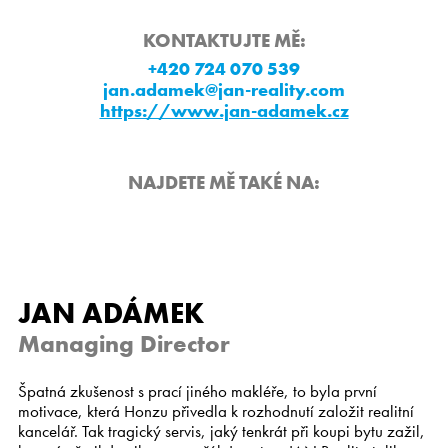
Kariéra
KONTAKTUJTE MĚ:
+420 724 070 539
jan.adamek@jan-reality.com
CS
EN
https://www.jan-adamek.cz
NAJDETE MĚ TAKÉ NA:
JAN ADÁMEK
Managing Director
Špatná zkušenost s prací jiného makléře, to byla první
motivace, která Honzu přivedla k rozhodnutí založit realitní
kancelář. Tak tragický servis, jaký tenkrát při koupi bytu zažil,