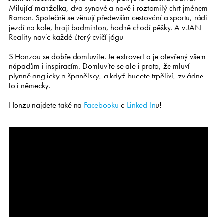
Milující manželka, dva synové a nově i roztomilý chrt jménem
Ramon. Společně se věnují především cestování a sportu, rádi
jezdí na kole, hrají badminton, hodně chodí pěšky. A v JAN
Reality navíc každé úterý cvičí jógu.
S Honzou se dobře domluvíte. Je extrovert a je otevřený všem
nápadům i inspiracím. Domluvíte se ale i proto, že mluví
plynně anglicky a španělsky, a když budete trpěliví, zvládne
to i německy.
Honzu najdete také na
Facebooku
a
Linked-In
u!