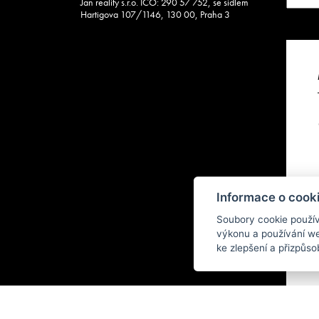
Jan reality s.r.o. IČO: 290 57 752, se sídlem
Hartigova 107/1146, 130 00, Praha 3
Informace o cooki
Soubory cookie použí
výkonu a používání web
ke zlepšení a přizpůs