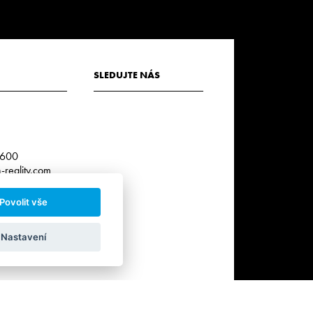
SLEDUJTE NÁS
3
 600
reality.com
Povolit vše
r. k.:
0
Nastavení