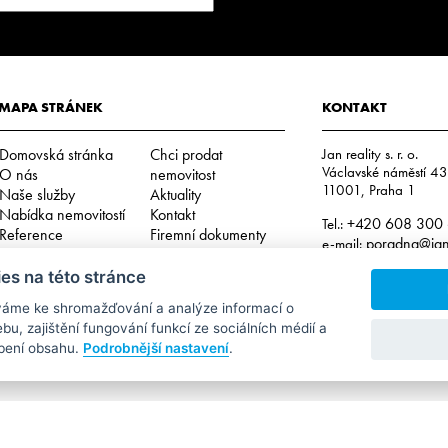
MAPA STRÁNEK
KONTAKT
Domovská stránka
Chci prodat
Jan reality s. r. o.
Václavské náměstí 4
O nás
nemovitost
11001, Praha 1
Naše služby
Aktuality
Nabídka nemovitostí
Kontakt
+420 608 300
Tel.:
Reference
Firemní dokumenty
poradna@jan-
e-mail:
Podmínky použití
es na této stránce
IČO: 29057752
DIČ: CZ29057752
váme ke shromažďování a analýze informací o
Číslo depozitního účtu 
Interní oznamovací systém – whistleblowing
u, zajištění fungování funkcí ze sociálních médií a
2202612637 / 201
Cookies
obení obsahu.
Podrobnější nastavení
.