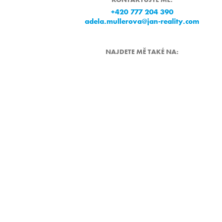
+420 777 204 390
adela.mullerova@jan-reality.com
NAJDETE MĚ TAKÉ NA:
CHCETE SE ST
ČLENEM TÝM