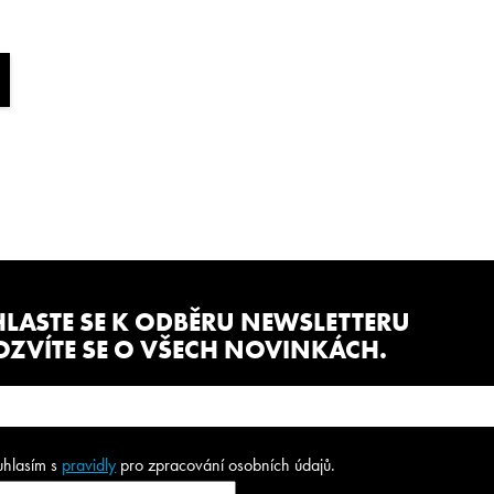
I VY?
HLASTE SE K ODBĚRU NEWSLETTERU
OZVÍTE SE O VŠECH NOVINKÁCH.
uhlasím s
pravidly
pro zpracování osobních údajů.