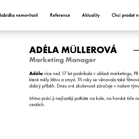
abídka nemovitostí
Reference
Aktuality
Chci prodat n
ADÉLA MÜLLEROVÁ
Marketing Manager
Adéla
více než 17 let podnikala v oblasti marketingu, P
které měly šťávu a smysl. Tři roky se věnovala také filmové
dobrý příběh. Dnes své zkušenosti zúročuje v našem tým
Mimo práci ji nejčastěji potkáte na kole, na horské túře 
cestách.