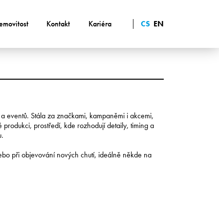
emovitost
Kontakt
Kariéra
CS
EN
R a eventů. Stála za značkami, kampaněmi i akcemi,
 produkci, prostředí, kde rozhodují detaily, timing a
u.
nebo při objevování nových chutí, ideálně někde na