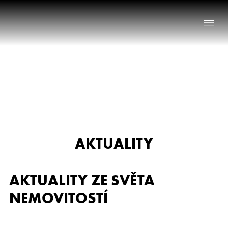
Naše služby
O nás
Nabídka nemovitostí
AKTUALITY
Reference
Aktuality
AKTUALITY ZE SVĚTA
Chci prodat nemovitost
NEMOVITOSTÍ
Kontakt