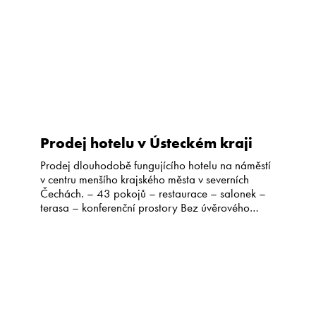
Prodej hotelu v Ústeckém kraji
Prodej dlouhodobě fungujícího hotelu na náměstí
v centru menšího krajského města v severních
Čechách. – 43 pokojů – restaurace – salonek –
terasa – konferenční prostory Bez úvěrového
zatížení, průběžně rekonstruován, restaurace v
objektu s dlouhodobým nájemcem. Potenciál:
nevyužitý prostor (bývalá kavárna), prostor pro
modernizaci a růst obsazenosti/ADR. Bližší
informace, přesná lokace, cena a podklady […]