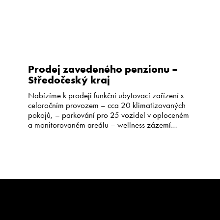
Prodej zavedeného penzionu –
Středočeský kraj
Nabízíme k prodeji funkční ubytovací zařízení s
celoročním provozem – cca 20 klimatizovaných
pokojů, – parkování pro 25 vozidel v oploceném
a monitorovaném areálu – wellness zázemí
(sauna, vířivá vana, bazén – restaurace –
konferenční prostory, restaurace Penzion je
situován v klidném prostředí Mladoboleslavského
okresu se skvělou dálniční dostupností. Stávající
provozovatel je otevřen pokračování formou […]