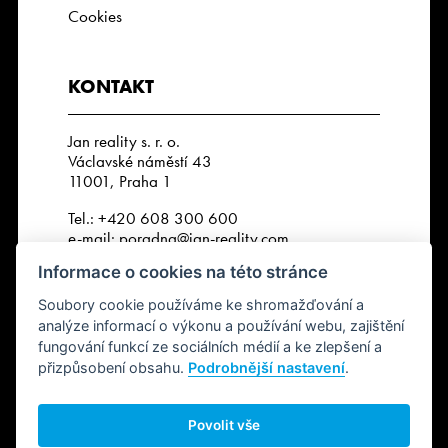
Cookies
KONTAKT
Jan reality s. r. o.
Václavské náměstí 43
11001, Praha 1
Tel.:
+420 608 300 600
e-mail:
poradna@jan-reality.com
Informace o cookies na této stránce
IČO: 29057752
DIČ: CZ29057752
Soubory cookie používáme ke shromažďování a
Číslo depozitního účtu r. k.:
analýze informací o výkonu a používání webu, zajištění
2202612637 / 2010
fungování funkcí ze sociálních médií a ke zlepšení a
přizpůsobení obsahu.
Podrobnější nastavení
.
SLEDUJTE NÁS
Povolit vše