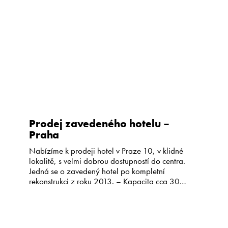
Kariéra
CS
EN
Prodej zavedeného hotelu –
Praha
Nabízíme k prodeji hotel v Praze 10, v klidné
lokalitě, s velmi dobrou dostupností do centra.
Jedná se o zavedený hotel po kompletní
rekonstrukci z roku 2013. – Kapacita cca 30
pokojů – Restaurace s kapacitou cca 100 míst –
Letní zahrádka (zimní zahrada) – Konferenční
prostory – Wellness – Vlastní parkoviště Cena a
podrobné […]