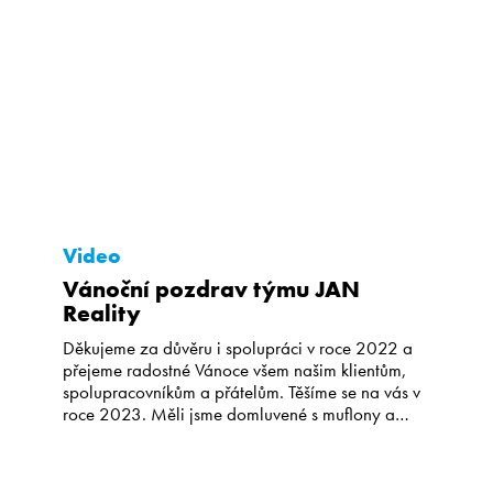
Kariéra
CS
EN
Video
Vánoční pozdrav týmu JAN
Reality
Děkujeme za důvěru i spolupráci v roce 2022 a
přejeme radostné Vánoce všem našim klientům,
spolupracovníkům a přátelům. Těšíme se na vás v
roce 2023. Měli jsme domluvené s muflony a
daňky, že budeme točit s nimi, ale říje se protáhla
a tak byli ještě divocí a nebezpeční. Jak to
nakonec dopadlo? Uvidíte sami. Děkujeme […]