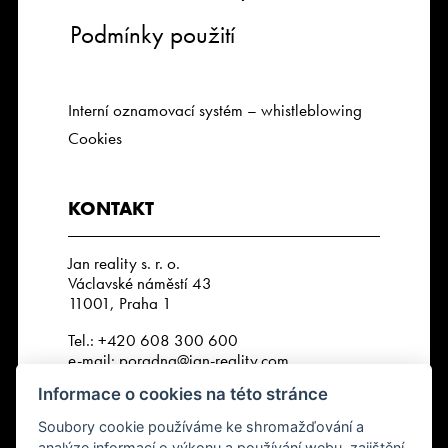
Podmínky použití
Interní oznamovací systém – whistleblowing
Cookies
KONTAKT
Jan reality s. r. o.
Václavské náměstí 43
11001, Praha 1
Tel.:
+420 608 300 600
e-mail:
poradna@jan-reality.com
Informace o cookies na této stránce
IČO: 29057752
DIČ: CZ29057752
Soubory cookie používáme ke shromažďování a
Číslo depozitního účtu r. k.:
analýze informací o výkonu a používání webu, zajištění