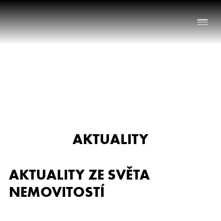
Naše služby
O nás
Nabídka nemovitostí
AKTUALITY
Reference
Aktuality
AKTUALITY ZE SVĚTA
Chci prodat nemovitost
NEMOVITOSTÍ
Kontakt