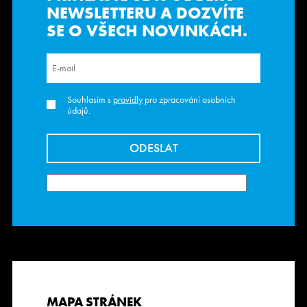
NEWSLETTERU
A DOZVÍTE
SE O VŠECH NOVINKÁCH.
Souhlasím s
pravidly
pro zpracování osobních
údajů.
MAPA STRÁNEK