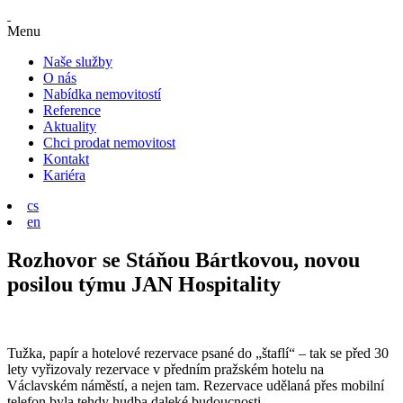
Menu
Naše služby
O nás
Nabídka nemovitostí
Reference
Aktuality
Chci prodat nemovitost
Kontakt
Kariéra
cs
en
Rozhovor se Stáňou Bártkovou, novou
posilou týmu JAN Hospitality
Tužka, papír a hotelové rezervace psané do „štaflí“ – tak se před 30
lety vyřizovaly rezervace v předním pražském hotelu na
Václavském náměstí, a nejen tam. Rezervace udělaná přes mobilní
telefon byla tehdy hudba daleké budoucnosti.