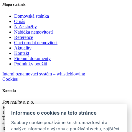
Mapa stránek
Domovská stránka
O nás
Naše služby
Nabídka nemovitostí
Reference
Chci prodat nemovitost
Aktuality
Kontakt
Firemní dokumenty
Podmínky použití
Interní oznamovací systém – whistleblowing
Cookies
Kontakt
Jan reality s. r. o.
Václavské náměstí 43
Informace o cookies na této stránce
11001, Praha 1
Tel.:
+420 608 300 600
Soubory cookie používáme ke shromažďování a
e-mail:
poradna@jan-reality.com
analýze informací o výkonu a používání webu, zajištění
IČO: 29057752