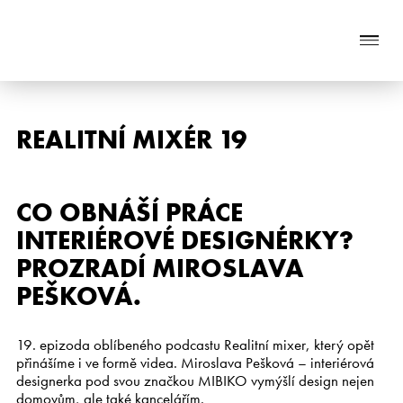
Naše služby
REALITNÍ MIXÉR 19
O nás
Nabídka nemovitostí
CO OBNÁŠÍ PRÁCE
INTERIÉROVÉ DESIGNÉRKY?
Reference
PROZRADÍ MIROSLAVA
PEŠKOVÁ.
Aktuality
Chci prodat nemovitost
19. epizoda oblíbeného podcastu Realitní mixer, který opět
přinášíme i ve formě videa. Miroslava Pešková – interiérová
Kontakt
designerka pod svou značkou MIBIKO vymýšlí design nejen
domovům, ale také kancelářím.