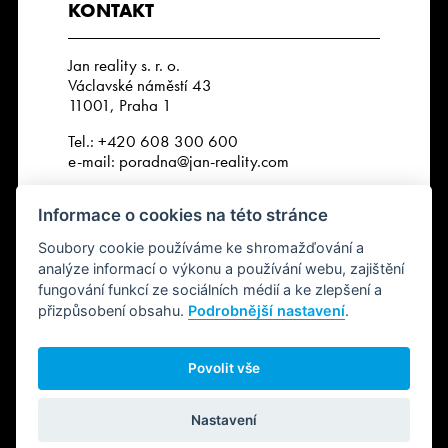
KONTAKT
Jan reality s. r. o.
Václavské náměstí 43
11001, Praha 1
Tel.:
+420 608 300 600
e-mail:
poradna@jan-reality.com
IČO: 29057752
Informace o cookies na této stránce
DIČ: CZ29057752
Číslo depozitního účtu r. k.:
Soubory cookie používáme ke shromažďování a
2202612637 / 2010
analýze informací o výkonu a používání webu, zajištění
fungování funkcí ze sociálních médií a ke zlepšení a
přizpůsobení obsahu.
Podrobnější nastavení
.
SLEDUJTE NÁS
Povolit vše
Nastavení