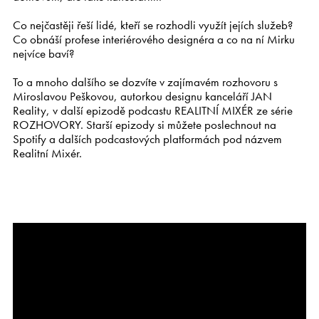
Kariéra
Co nejčastěji řeší lidé, kteří se rozhodli využít jejích služeb?
Co obnáší profese interiérového designéra a co na ní Mirku
nejvíce baví?
CS
EN
To a mnoho dalšího se dozvíte v zajímavém rozhovoru s
Miroslavou Peškovou, autorkou designu kanceláří JAN
Reality, ​​​​​​​v další epizodě podcastu REALITNÍ MIXÉR ze série
ROZHOVORY. Starší epizody si můžete poslechnout na
Spotify a dalších podcastových platformách pod názvem
Realitní Mixér.