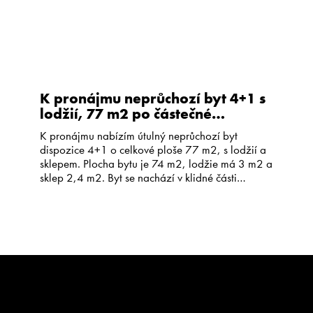
K pronájmu neprůchozí byt 4+1 s
lodžií, 77 m2 po částečné
rekonstrukci, v klidné části
K pronájmu nabízím útulný neprůchozí byt
Jindřichova Hradce
dispozice 4+1 o celkové ploše 77 m2, s lodžií a
sklepem. Plocha bytu je 74 m2, lodžie má 3 m2 a
sklep 2,4 m2. Byt se nachází v klidné části
Jindřichova Hradce, v prvním patře
pětipodlažního panelového domu s výtahem.
Okna jsou orientována na sever a na jih. Byt […]