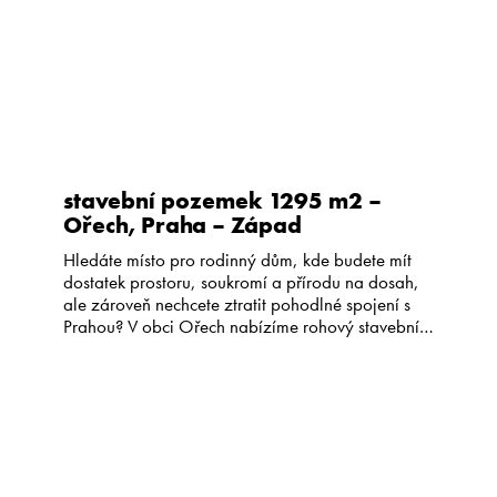
stavební pozemek 1295 m2 –
Ořech, Praha – Západ
Hledáte místo pro rodinný dům, kde budete mít
dostatek prostoru, soukromí a přírodu na dosah,
ale zároveň nechcete ztratit pohodlné spojení s
Prahou? V obci Ořech nabízíme rohový stavební
pozemek o celkové výměře 1 295 m². Pozemek
nabízí možnost vytvořit si domov přesně podle
vlastních představ – bez zbytečných kompromisů
a s dostatečným odstupem od […]