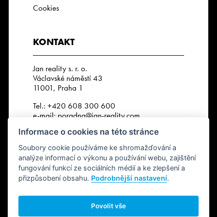
Cookies
KONTAKT
Jan reality s. r. o.
Václavské náměstí 43
11001, Praha 1
Tel.:
+420 608 300 600
e-mail:
poradna@jan-reality.com
Informace o cookies na této stránce
IČO: 29057752
DIČ: CZ29057752
Soubory cookie používáme ke shromažďování a
Číslo depozitního účtu r. k.:
analýze informací o výkonu a používání webu, zajištění
2202612637 / 2010
fungování funkcí ze sociálních médií a ke zlepšení a
přizpůsobení obsahu.
Podrobnější nastavení
.
SLEDUJTE NÁS
Povolit vše