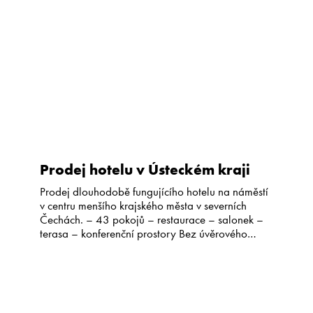
Kariéra
CS
EN
Prodej hotelu v Ústeckém kraji
Prodej dlouhodobě fungujícího hotelu na náměstí
v centru menšího krajského města v severních
Čechách. – 43 pokojů – restaurace – salonek –
terasa – konferenční prostory Bez úvěrového
zatížení, průběžně rekonstruován, restaurace v
objektu s dlouhodobým nájemcem. Potenciál:
nevyužitý prostor (bývalá kavárna), prostor pro
modernizaci a růst obsazenosti/ADR. Bližší
informace, přesná lokace, cena a podklady […]