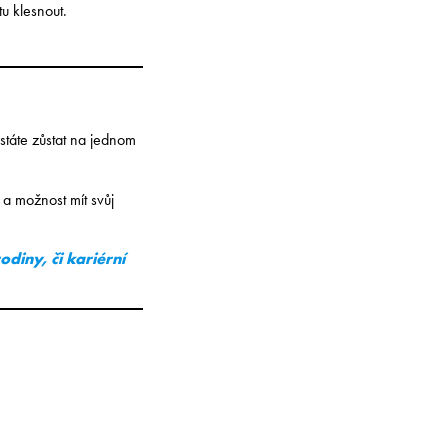
u klesnout.
táte zůstat na jednom
u
a možnost mít svůj
rodiny, či kariérní