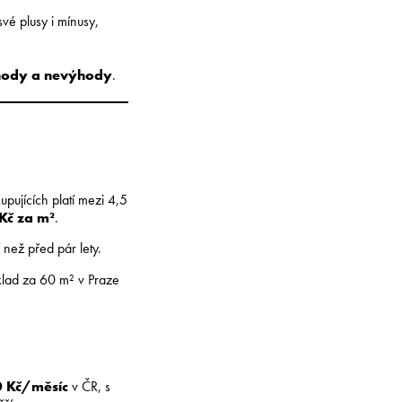
vé plusy i mínusy,
výhody a nevýhody
.
upujících platí mezi 4,5
Kč za m²
.
 než před pár lety.
lad za 60 m² v Praze
 Kč/měsíc
v ČR, s