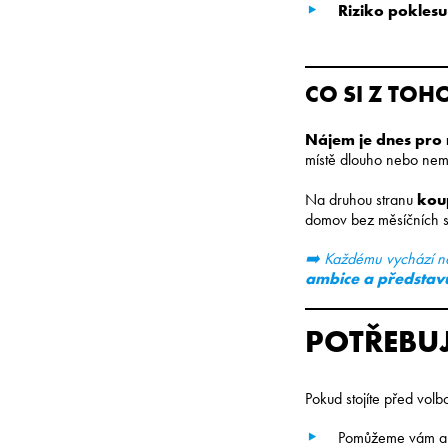
Riziko poklesu
CO SI Z TOH
Nájem je dnes pro m
místě dlouho nebo nemá
Na druhou stranu
koup
domov bez měsíčních 
➡️ Každému vychází ně
ambice a představu
POTŘEBUJ
Pokud stojíte před vol
Pomůžeme vám ana