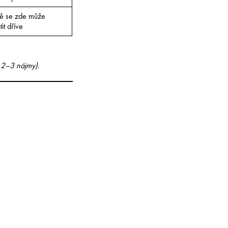
ě se zde může
tit dříve
ky 2–3 nájmy).