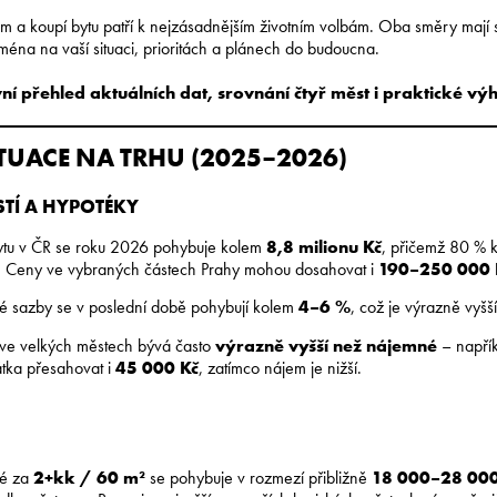
 a koupí bytu patří k nejzásadnějším životním volbám. Oba směry mají s
éna na vaší situaci, prioritách a plánech do budoucna.
vní přehled aktuálních dat, srovnání čtyř měst i praktické 
TUACE NA TRHU (2025–2026)
TÍ A HYPOTÉKY
ytu v ČR se roku 2026 pohybuje kolem
8,8 milionu Kč
, přičemž 80 % k
č. Ceny ve vybraných částech Prahy mohou dosahovat i
190–250 000 
é sazby se v poslední době pohybují kolem
4–6 %
, což je výrazně vyšší
 ve velkých městech bývá často
výrazně vyšší než nájemné
– napřík
átka přesahovat i
45 000 Kč
, zatímco nájem je nižší.
né za
2+kk / 60 m²
se pohybuje v rozmezí přibližně
18 000–28 000