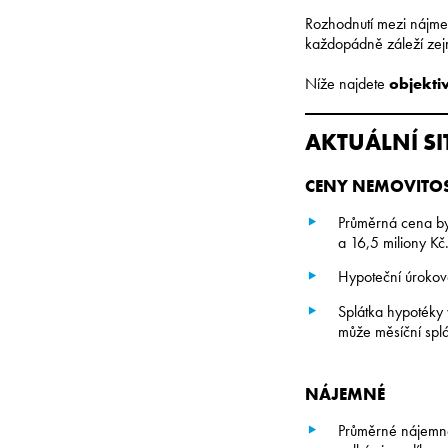
Rozhodnutí mezi nájmem
každopádně záleží zejm
Níže najdete
objekti
AKTUÁLNÍ SI
CENY NEMOVITOS
Průměrná cena b
a 16,5 miliony K
Hypoteční úrokov
Splátka hypotéky
může měsíční spl
NÁJEMNÉ
Průměrné nájem