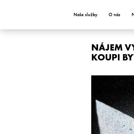
Naše služby
O nás
N
NÁJEM VY
KOUPI BY