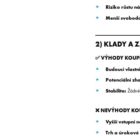
Riziko růstu n
Menší svoboda
2) KLADY A 
✅ VÝHODY KOUP
Budoucí vlastn
Potenciální zh
Stabilita:
Žádné 
❌ NEVÝHODY KO
Vyšší vstupní 
Trh a úrokové 