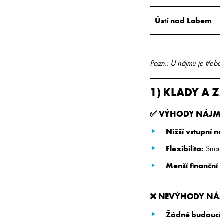
Ústí nad Labem
Pozn.: U nájmu je třeba
1) KLADY A 
✅ VÝHODY NÁJ
Nižší vstupní 
Flexibilita:
Snadn
Menší finanční 
❌ NEVÝHODY N
Žádné budoucí 