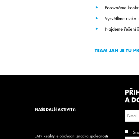
Porovnáme konkré
Vysvětlíme rizika 
Najdeme řešení ši
TEAM JAN JE TU P
PŘI
A D
NAŠE DALŠÍ AKTIVITY:
So
JAN Reality je obchodní značka společnosti