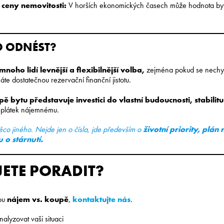
 ceny nemovitosti:
V horších ekonomických časech může hodnota byt
O ODNÉST?
noho lidí levnější a flexibilnější volba,
zejména pokud se nechys
te dostatečnou rezervační finanční jistotu.
ě bytu představuje investici do vlastní budoucnosti, stabilit
splátek nájemnému.
co jiného. Nejde jen o čísla, jde především o
životní priority, plán 
 o stárnutí.
ETE PORADIT?
bou
nájem vs. koupě
,
kontaktujte nás
.
lyzovat vaši situaci