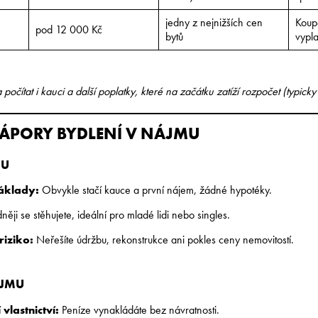
jedny z nejnižších cen
Koup
pod 12 000 Kč
bytů
vypla
 počítat i kauci a další poplatky, které na začátku zatíží rozpočet (typic
ZÁPORY BYDLENÍ V NÁJMU
MU
náklady:
Obvykle stačí kauce a první nájem, žádné hypotéky.
ěji se stěhujete, ideální pro mladé lidi nebo singles.
riziko:
Neřešíte údržbu, rekonstrukce ani pokles ceny nemovitostí.
ÁJMU
vlastnictví:
Peníze vynakládáte bez návratnosti.