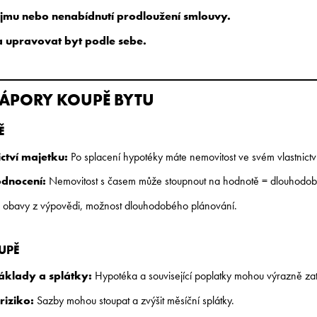
ájmu nebo nenabídnutí prodloužení smlouvy.
 upravovat byt podle sebe.
ZÁPORY KOUPĚ BYTU
Ě
ictví majetku:
Po splacení hypotéky máte nemovitost ve svém vlastnictv
odnocení:
Nemovitost s časem může stoupnout na hodnotě = dlouhodobá
obavy z výpovědi, možnost dlouhodobého plánování.
UPĚ
náklady a splátky:
Hypotéka a související poplatky mohou výrazně zatí
riziko:
Sazby mohou stoupat a zvýšit měsíční splátky.