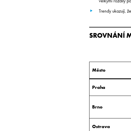
velkými rozdíly p
Trendy ukazují, ž
SROVNÁNÍ M
Město
Praha
Brno
Ostrava