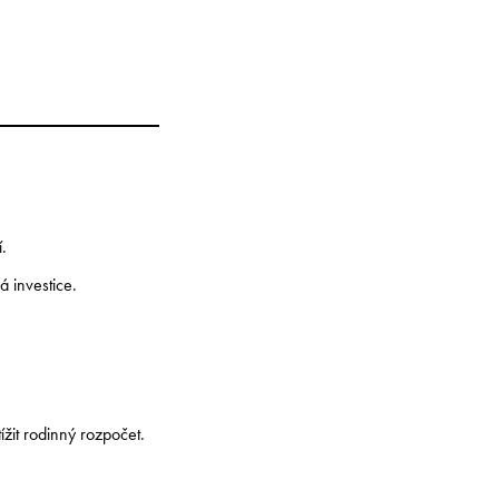
í.
 investice.
žit rodinný rozpočet.