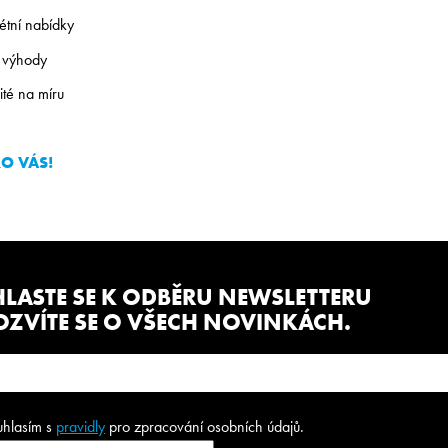
tní nabídky
i výhody
té na míru
RO VÁS!
HLASTE SE K ODBĚRU NEWSLETTERU
OZVÍTE SE O VŠECH NOVINKÁCH.
uhlasím s
pravidly
pro zpracování osobních údajů.