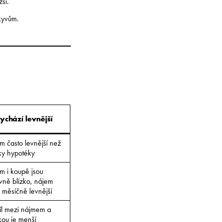
ší.
ýkyvům.
ychází levnější
 často levnější než
ky hypotéky
m i koupě jsou
ivně blízko, nájem
 měsíčně levnější
íl mezi nájmem a
kou je menší