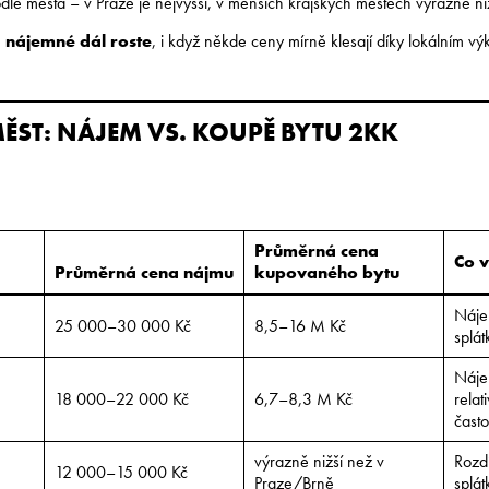
odle města – v Praze je nejvyšší, v menších krajských městech výrazně niž
e
nájemné dál roste
, i když někde ceny mírně klesají díky lokálním v
ĚST: NÁJEM VS. KOUPĚ BYTU 2KK
Průměrná cena
Co v
Průměrná cena nájmu
kupovaného bytu
Nájem
25 000–30 000 Kč
8,5–16 M Kč
splát
Náje
18 000–22 000 Kč
6,7–8,3 M Kč
relat
často
výrazně nižší než v
Rozd
12 000–15 000 Kč
Praze/Brně
splát