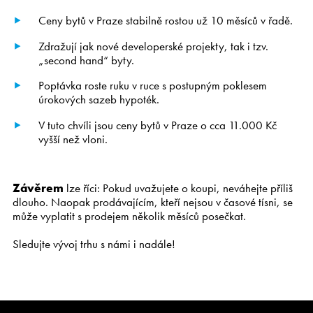
Kariéra
Ceny bytů v Praze stabilně rostou už 10 měsíců v řadě.
Zdražují jak nové developerské projekty, tak i tzv.
„second hand“ byty.
CS
EN
Poptávka roste ruku v ruce s postupným poklesem
úrokových sazeb hypoték.
V tuto chvíli jsou ceny bytů v Praze o cca 11.000 Kč
vyšší než vloni.
Závěrem
lze říci: Pokud uvažujete o koupi, neváhejte příliš
dlouho. Naopak prodávajícím, kteří nejsou v časové tísni, se
může vyplatit s prodejem několik měsíců posečkat.
Sledujte vývoj trhu s námi i nadále!