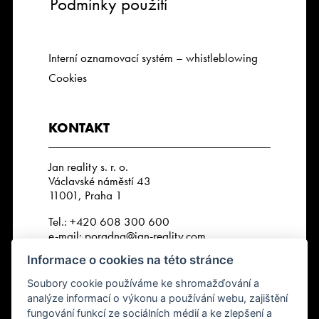
Podmínky použití
Interní oznamovací systém – whistleblowing
Cookies
KONTAKT
Jan reality s. r. o.
Václavské náměstí 43
11001, Praha 1
Tel.:
+420 608 300 600
e-mail:
poradna@jan-reality.com
Informace o cookies na této stránce
IČO: 29057752
DIČ: CZ29057752
Soubory cookie používáme ke shromažďování a
Číslo depozitního účtu r. k.:
analýze informací o výkonu a používání webu, zajištění
2202612637 / 2010
fungování funkcí ze sociálních médií a ke zlepšení a