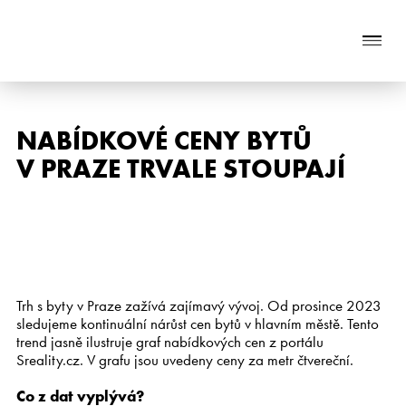
Naše služby
NABÍDKOVÉ CENY BYTŮ
V PRAZE TRVALE STOUPAJÍ
O nás
Nabídka nemovitostí
Reference
Aktuality
Trh s byty v Praze zažívá zajímavý vývoj. Od prosince 2023
sledujeme kontinuální nárůst cen bytů v hlavním městě. Tento
Chci prodat nemovitost
trend jasně ilustruje graf nabídkových cen z portálu
Sreality.cz. V grafu jsou uvedeny ceny za metr čtvereční.
Kontakt
Co z dat vyplývá?