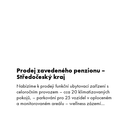
Kariéra
CS
EN
Prodej zavedeného penzionu –
Středočeský kraj
Nabízíme k prodeji funkční ubytovací zařízení s
celoročním provozem – cca 20 klimatizovaných
pokojů, – parkování pro 25 vozidel v oploceném
a monitorovaném areálu – wellness zázemí
(sauna, vířivá vana, bazén – restaurace –
konferenční prostory, restaurace Penzion je
situován v klidném prostředí Mladoboleslavského
okresu se skvělou dálniční dostupností. Stávající