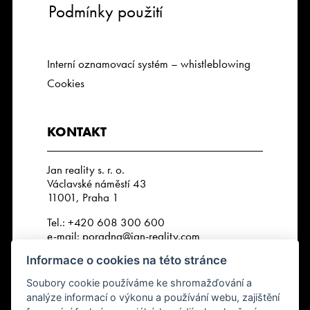
Podmínky použití
Interní oznamovací systém – whistleblowing
Cookies
KONTAKT
Jan reality s. r. o.
Václavské náměstí 43
11001, Praha 1
Tel.:
+420 608 300 600
e-mail:
poradna@jan-reality.com
Informace o cookies na této stránce
IČO: 29057752
DIČ: CZ29057752
Soubory cookie používáme ke shromažďování a
Číslo depozitního účtu r. k.:
analýze informací o výkonu a používání webu, zajištění
2202612637 / 2010