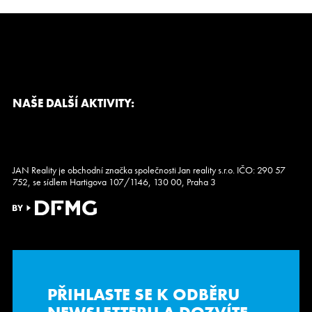
provozovatel je otevřen pokračování formou […]
NAŠE DALŠÍ AKTIVITY:
JAN Reality je obchodní značka společnosti Jan reality s.r.o. IČO: 290 57
752, se sídlem Hartigova 107/1146, 130 00, Praha 3
PŘIHLASTE SE K ODBĚRU