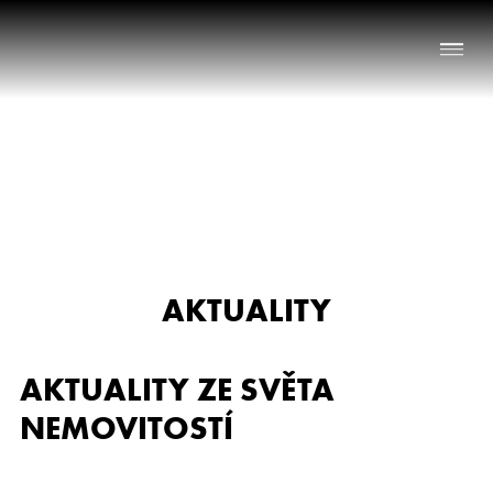
Naše služby
O nás
Nabídka nemovitostí
AKTUALITY
Reference
Aktuality
AKTUALITY ZE SVĚTA
Chci prodat nemovitost
NEMOVITOSTÍ
Kontakt