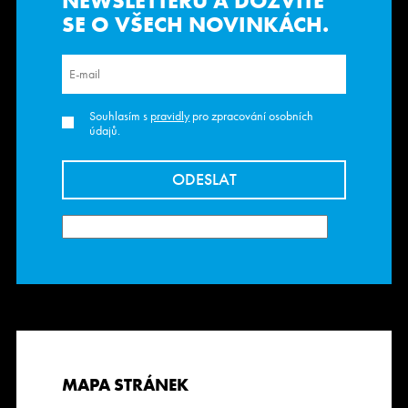
NEWSLETTERU
A DOZVÍTE
SE O VŠECH NOVINKÁCH.
Souhlasím s
pravidly
pro zpracování osobních
údajů.
MAPA STRÁNEK