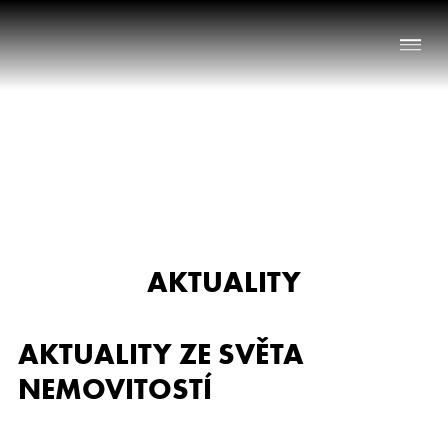
Naše služby
O nás
Nabídka nemovitostí
AKTUALITY
Reference
Aktuality
AKTUALITY ZE SVĚTA
Chci prodat nemovitost
NEMOVITOSTÍ
Kontakt