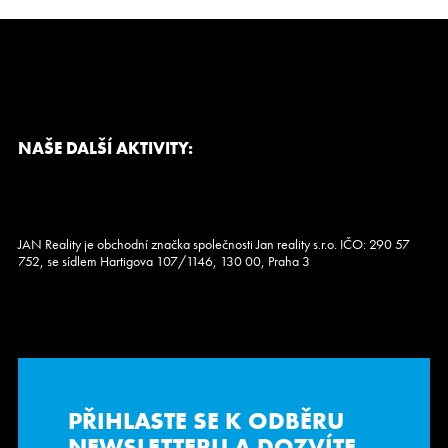
zahrada má 329 […]
NAŠE DALŠÍ AKTIVITY:
JAN Reality je obchodní značka společnosti Jan reality s.r.o. IČO: 290 57
752, se sídlem Hartigova 107/1146, 130 00, Praha 3
PŘIHLASTE SE K ODBĚRU
NEWSLETTERU
A DOZVÍTE