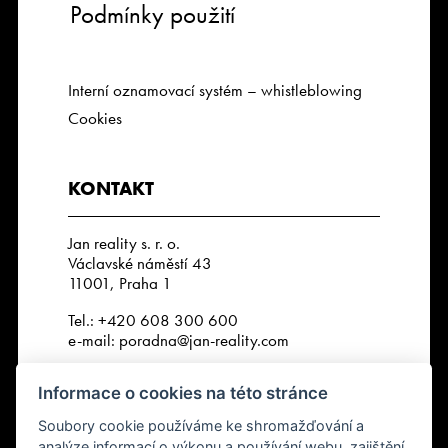
Podmínky použití
Interní oznamovací systém – whistleblowing
Cookies
KONTAKT
Jan reality s. r. o.
Václavské náměstí 43
11001, Praha 1
Tel.:
+420 608 300 600
e-mail:
poradna@jan-reality.com
IČO: 29057752
Informace o cookies na této stránce
DIČ: CZ29057752
Číslo depozitního účtu r. k.:
Soubory cookie používáme ke shromažďování a
2202612637 / 2010
analýze informací o výkonu a používání webu, zajištění