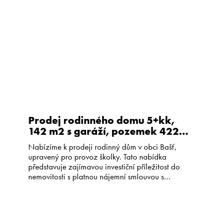
Kariéra
CS
EN
Prodej rodinného domu 5+kk,
142 m2 s garáží, pozemek 422
m2, Bašť
Nabízíme k prodeji rodinný dům v obci Bašť,
upravený pro provoz školky. Tato nabídka
představuje zajímavou investiční příležitost do
nemovitosti s platnou nájemní smlouvou s
perfektně fungující soukromou školkou (od roku
2008). Užitná plocha domu je 142 m2,
dispozice 5+kk s garáží a technickou místností.
Plocha pozemku je celkem 422 m2, samotná