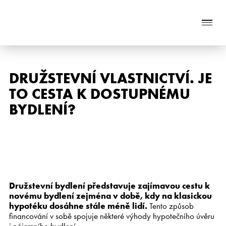
Naše služby
DRUŽSTEVNÍ VLASTNICTVÍ. JE
TO CESTA K DOSTUPNÉMU
O nás
BYDLENÍ?
Nabídka nemovitostí
Reference
Aktuality
Družstevní bydlení představuje zajímavou cestu k
Chci prodat nemovitost
novému bydlení zejména v době, kdy na klasickou
hypotéku dosáhne stále méně lidí.
Tento způsob
Kontakt
financování v sobě spojuje některé výhody hypotečního úvěru