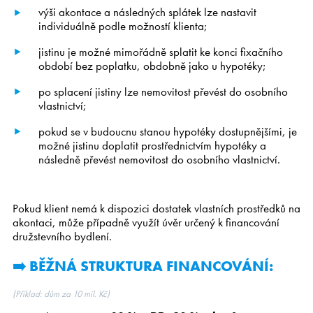
výši akontace a následných splátek lze nastavit
individuálně podle možností klienta;
jistinu je možné mimořádně splatit ke konci fixačního
období bez poplatku, obdobně jako u hypotéky;
po splacení jistiny lze nemovitost převést do osobního
vlastnictví;
pokud se v budoucnu stanou hypotéky dostupnějšími, je
možné jistinu doplatit prostřednictvím hypotéky a
následně převést nemovitost do osobního vlastnictví.
Pokud klient nemá k dispozici dostatek vlastních prostředků na
akontaci, může případně využít úvěr určený k financování
družstevního bydlení.
➡️ BĚŽNÁ STRUKTURA FINANCOVÁNÍ:
(Příklad: dům za 10 mil. Kč)