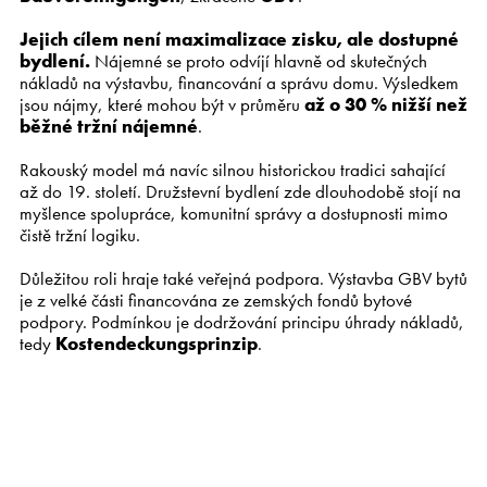
Jejich cílem není maximalizace zisku, ale dostupné
bydlení.
Nájemné se proto odvíjí hlavně od skutečných
nákladů na výstavbu, financování a správu domu. Výsledkem
jsou nájmy, které mohou být v průměru
až o 30 % nižší než
běžné tržní nájemné
.
Rakouský model má navíc silnou historickou tradici sahající
až do 19. století. Družstevní bydlení zde dlouhodobě stojí na
myšlence spolupráce, komunitní správy a dostupnosti mimo
čistě tržní logiku.
Důležitou roli hraje také veřejná podpora. Výstavba GBV bytů
je z velké části financována ze zemských fondů bytové
podpory. Podmínkou je dodržování principu úhrady nákladů,
tedy
Kostendeckungsprinzip
.