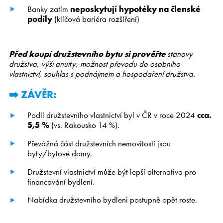
Banky zatím
neposkytují hypotéky na členské
podíly
(klíčová bariéra rozšíření)
Před koupí družstevního bytu si prověřte
stanovy
družstva, výši anuity, možnost převodu do osobního
vlastnictví, souhlas s podnájmem a hospodaření družstva.
➡️ ZÁVĚR:
Podíl družstevního vlastnictví byl v ČR v roce 2024
cca.
5,5 %
(vs. Rakousko 14 %).
Převážná část družstevních nemovitostí jsou
byty/bytové domy.
Družstevní vlastnictví může být lepší alternativa pro
financování bydlení.
Nabídka družstevního bydleni postupně opět roste.