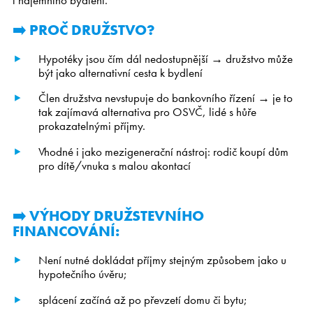
i nájemního bydlení.
Kariéra
➡️ PROČ DRUŽSTVO?
Hypotéky jsou čím dál nedostupnější → družstvo může
CS
EN
být jako alternativní cesta k bydlení
Člen družstva nevstupuje do bankovního řízení → je to
tak zajímavá alternativa pro OSVČ, lidé s hůře
prokazatelnými příjmy.
Vhodné i jako mezigenerační nástroj: rodič koupí dům
pro dítě/vnuka s malou akontací
➡️ VÝHODY DRUŽSTEVNÍHO
FINANCOVÁNÍ:
Není nutné dokládat příjmy stejným způsobem jako u
hypotečního úvěru;
splácení začíná až po převzetí domu či bytu;