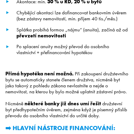
Akontace: min.
30 % u RD, 20 % u bytů
Chybějící akontaci lze dofinancovat bankovním úvěrem
(bez zástavy nemovitostí, min. příjem 40 tis./měs.)
Splátka probíhá formou „nájmu“ (anuita), začíná až od
převzetí nemovitosti
Po splacení anuity možný převod do osobního
vlastnictví + přefinancování hypotékou
Přímá hypotéka není možná.
Při zakoupení družstevního
bytu se automaticky stanete členem družstva, nicméně byt
jako takový z pohledu zákona nevlastníte a nejde o
nemovitost, na kterou by bylo možné uplatnit zástavní právo.
Nicméně
některé banky již dnes umí řešit
družstevní
byt předhypotečním úvěrem, zejména když je písemný příslib
převodu do osobního vlastnictví do určité doby.
➡️ HLAVNÍ NÁSTROJE FINANCOVÁNÍ: