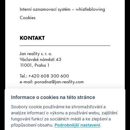
Interní oznamovací systém – whistleblowing
Cookies
KONTAKT
Jan reality s. r. o.
Václavské náměstí 43
11001, Praha 1
Tel.:
+420 608 300 600
e-mail:
poradna@jan-reality.com
IČO: 29057752
Informace o cookies na této stránce
DIČ: CZ29057752
Číslo depozitního účtu r. k.:
Soubory cookie používáme ke shromažďování a
2202612637 / 2010
analýze informací o výkonu a používání webu, zajištění
fungování funkcí ze sociálních médií a ke zlepšení a
přizpůsobení obsahu.
Podrobnější nastavení
.