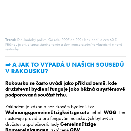
Trend:
Dlouhodobý pokles. Od roku 2005 do 2024 klesl podíl o cca 60 %.
Příčinou je privatizace starého fondu a dominance osobního vlastnictví u nové
výstavby.
➡️ A JAK TO VYPADÁ U NAŠICH SOUSEDŮ
V RAKOUSKU?
Rakousko se často uvádí jako příklad země, kde
družstevní bydlení funguje jako běžná a systémově
podporovaná součást trhu.
Základem je zákon o neziskovém bydlení, tzv.
Wohnungsgemeinnützigkeitsgesetz
neboli
WGG
. Ten
nastavuje pravidla pro fungování neziskových bytových
družstev a společností, tedy
Gemeinnützige
Bauvereinigungen
, zkráceně
GBV
.