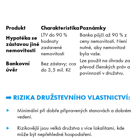
Produkt
Charakteristika
Poznámky
LTV do 90 %
Banka půjčí až 90 % z
Hypotéka se
hodnoty
ceny nemovitosti. Není
zástavou jiné
zastavené
nutné, aby nemovitost
nemovitosti
nemovitosti
byla vaše.
Lze použít na úhradu za
Bankovní
Bez zástavy; cca
převod členských práv a
úvěr
do 3,5 mil. Kč
povinností v družstvu.
➡️ RIZIKA DRUŽSTEVNÍHO VLASTNICTVÍ:
Minimální při dobře připravených stanovách a dobrém
vedení.
Rizikovější jsou velká družstva s více lokalitami, kde
může být nepřehledné hospodaření.