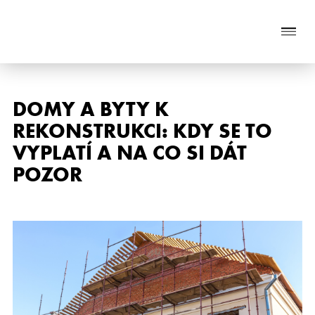
Naše služby
DOMY A BYTY K
REKONSTRUKCI: KDY SE TO
O nás
VYPLATÍ A NA CO SI DÁT
Nabídka nemovitostí
POZOR
Reference
Aktuality
Chci prodat nemovitost
Kontakt