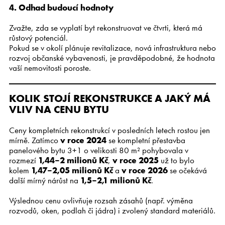
4. Odhad budoucí hodnoty
Zvažte, zda se vyplatí byt rekonstruovat ve čtvrti, která má
růstový potenciál.
Pokud se v okolí plánuje revitalizace, nová infrastruktura nebo
rozvoj občanské vybavenosti, je pravděpodobné, že hodnota
vaší nemovitosti poroste.
KOLIK STOJÍ REKONSTRUKCE A JAKÝ MÁ
VLIV NA CENU BYTU
Ceny kompletních rekonstrukcí v posledních letech rostou jen
mírně. Zatímco
v roce 2024
se kompletní přestavba
panelového bytu 3+1 o velikosti 80 m² pohybovala v
rozmezí
1,44–2 milionů Kč
,
v roce 2025
už to bylo
kolem
1,47–2,05 milionů Kč
a
v roce 2026
se očekává
další mírný nárůst na
1,5–2,1 milionů Kč
.
Výslednou cenu ovlivňuje rozsah zásahů (např. výměna
rozvodů, oken, podlah či jádra) i zvolený standard materiálů.