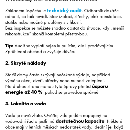
Základem úspěchu je
technický audit
. Odborník dokáže
odhalit, co laik nevidí. Stav izolací, střechy, elektroinstalace,
statiku nebo možné problémy s vlhkostí.
Bez inspekce se můžete snadno dostat do situace, kdy „menší
rekonstrukce“ skončí kompletní přestavbou.
Tip:
Audit se vyplatí nejen kupujícím, ale i prodávajícím.
Zprůhlední obchod a zvyšuje důvěru.
2. Skryté náklady
Starší domy často skrývají nečekané výdaje, například
výměnu oken, dveří, střechy nebo nutnost zateplení.
Na druhou stranu mohou tyto úpravy přinést
úsporu
energie až 40 %
, pokud se provedou správně.
3. Lokalita a voda
Voda je nová zlato. Ověřte, zda je dům napojený na
vodovodní řad a jestli má
dostatečnou kapacitu
. Některé
obce mají v letních měsících nedostatek vody. Ideální je, když