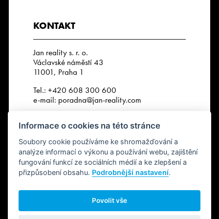
KONTAKT
Jan reality s. r. o.
Václavské náměstí 43
11001, Praha 1
Tel.:
+420 608 300 600
e-mail:
poradna@jan-reality.com
IČO: 29057752
Informace o cookies na této stránce
DIČ: CZ29057752
Číslo depozitního účtu r. k.:
Soubory cookie používáme ke shromažďování a
2202612637 / 2010
analýze informací o výkonu a používání webu, zajištění
fungování funkcí ze sociálních médií a ke zlepšení a
přizpůsobení obsahu.
Podrobnější nastavení
.
SLEDUJTE NÁS
Povolit vše