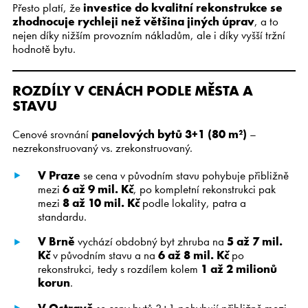
Přesto platí, že
investice do kvalitní rekonstrukce se
zhodnocuje rychleji než většina jiných úprav
, a to
nejen díky nižším provozním nákladům, ale i díky vyšší tržní
hodnotě bytu.
ROZDÍLY V CENÁCH PODLE M
Ě
STA A
STAVU
Cenové srovnání
panelových bytů 3+1 (80 m²)
–
nezrekonstruovaný vs. zrekonstruovaný.
V Praze
se cena v původním stavu pohybuje přibližně
mezi
6 až 9 mil. K
č
, po kompletní rekonstrukci pak
mezi
8 až 10 mil. K
č
podle lokality, patra a
standardu.
V Brn
ě
vychází obdobný byt zhruba na
5 až 7 mil.
K
č
v původním stavu a na
6 až 8 mil. K
č
po
rekonstrukci, tedy s rozdílem kolem
1 až 2 milion
ů
korun
.