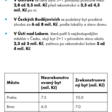
V Ostrav
ě
se ceny bytů 3+1 pohybují přibližně mezi
2,8 až 3,5 mil. K
č
před rekonstrukcí a
3,5 až 4,5
mil. K
č
po ní.
V
Č
eských Bud
ě
jovicích
se podobný byt prodává
zhruba za
6 až 8 mil. K
č
, podle lokality a stavu domu.
V Ústí nad Labem
, které patří k nejdostupnějším
městům v Česku, stojí byt 3+1 v původním stavu okolo
2,3 až 3 mil. K
č
, zatímco po rekonstrukci kolem
3 až
4 mil. K
č
.
Nezrekonstru
Zrekonstruova
Město
ovaný byt
ný byt (mil. Kč)
(mil. Kč)
Praha
7.5
10.0
Brno
6.0
7.0