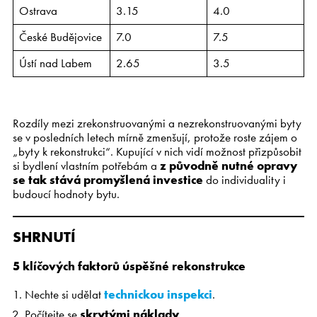
Ostrava
3.15
4.0
České Budějovice
7.0
7.5
Ústí nad Labem
2.65
3.5
Rozdíly mezi zrekonstruovanými a nezrekonstruovanými byty
se v posledních letech mírně zmenšují, protože roste zájem o
„byty k rekonstrukci“. Kupující v nich vidí možnost přizpůsobit
si bydlení vlastním potřebám a
z p
ů
vodn
ě
nutné opravy
se tak stává promyšlená investice
do individuality i
budoucí hodnoty bytu.
SHRNUTÍ
5 klíčových faktorů úspěšné rekonstrukce
Nechte si udělat
technickou inspekci
.
Počítejte se
skrytými náklady
.