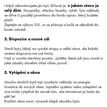
I když rekonstruujete jen byt, klíčové je,
v jakém stavu je
celý dům
. Stoupačky, střecha, fasáda, výtah. Tyto náklady
se dříve či později promítnou do fondu oprav, který budete
platit.
Zeptejte se výboru SVJ, co se plánuje a kolik se aktuálně do
fondu odvádí.
2. Dispozice a nosné zdi
Starší byty lákají na vysoké stropy a velká okna, ale každá
změna dispozice má své limity.
Než si vysníte otevřený prostor, zjistěte, které zdi jsou nosné a
jaké zásahy stavební úřad vůbec povolí.
3. Vytápění a okna
Mnoho starších bytů trpí vysokými náklady na energie.
Investice do nových oken, topného systému nebo zateplení se
sice může vyšplhat do stovek tisíc, ale návratnost je často do
pěti let.
Kvalitní okna navíc výrazně zlepší akustiku bytu.