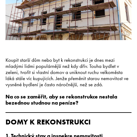
Kariéra
CS
EN
Koupit starší dům nebo byt k rekonstrukci je dnes mezi
mladými lidmi populárnější než kdy dřív. Touha bydlet v
zeleni, tvořit si vlastní domov a uniknout ruchu velkoměsta
láká stále víc kupujících. Jenže přeměnit starou nemovitost ve
vysněné bydlení je často náročnější, než se zdá.
Na co se zaměřit, aby se rekonstrukce nestala
bezednou studnou na peníze?
DOMY K REKONSTRUKCI
1. Technický stav a inspekce nemovitosti