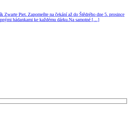
k Zwarte Piet. Zapomeňte na čekání až do Štědrého dne 5. prosince
 vtipnými hádankami ke každému dárku.Na samotné […]