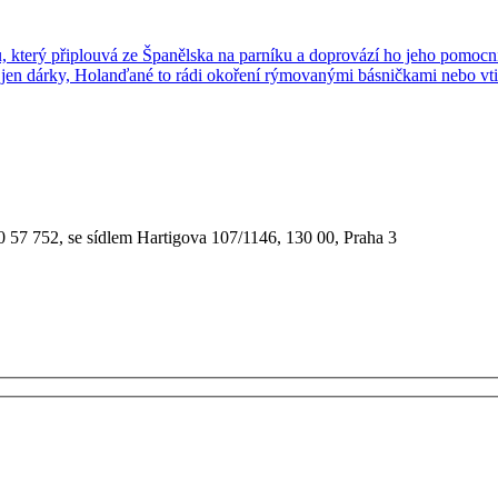
který připlouvá ze Španělska na parníku a doprovází ho jeho pomocní
te jen dárky, Holanďané to rádi okoření rýmovanými básničkami nebo
90 57 752, se sídlem Hartigova 107/1146, 130 00, Praha 3