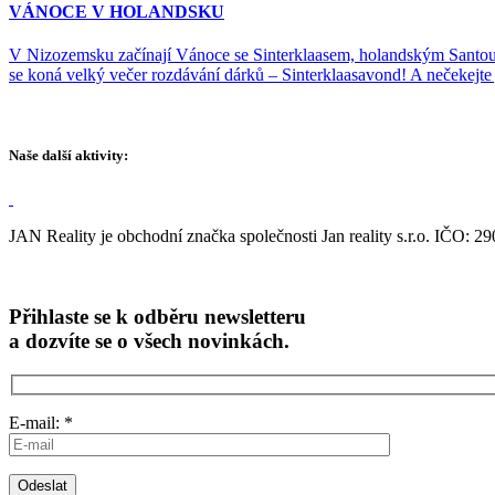
VÁNOCE V HOLANDSKU
V Nizozemsku začínají Vánoce se Sinterklaasem, holandským Santou, 
se koná velký večer rozdávání dárků – Sinterklaasavond! A nečekej
Naše další aktivity:
JAN Reality je obchodní značka společnosti Jan reality s.r.o. IČO: 2
Přihlaste se k odběru newsletteru
a dozvíte se o všech novinkách.
E-mail: *