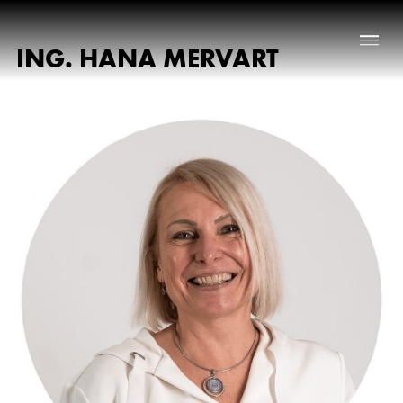
ING. HANA MERVART
Naše služby
O nás
Nabídka nemovitostí
Reference
Aktuality
Chci prodat nemovitost
Kontakt