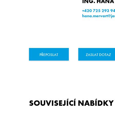
ING. HANA
+420 725 293 9
hana.mervart@jan
PŘEPOSLAT
ZASLAT DOTAZ
SOUVISEJÍCÍ NABÍDKY