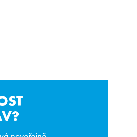
OST
AV?
vá neveřejně