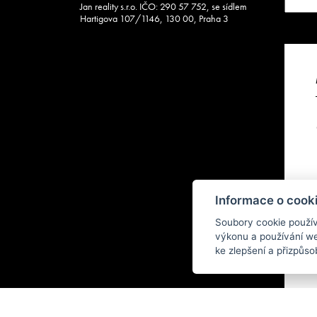
Jan reality s.r.o. IČO: 290 57 752, se sídlem
Hartigova 107/1146, 130 00, Praha 3
Informace o cooki
Soubory cookie použí
výkonu a používání web
ke zlepšení a přizpůs