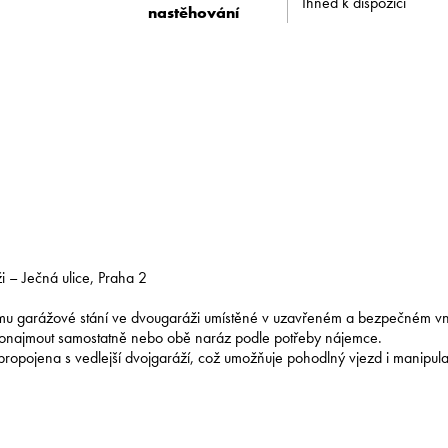
Ihned k dispozici
nastěhování
 – Ječná ulice, Praha 2
nájmu garážové stání ve dvougaráži umístěné v uzavřeném a bezpečném vni
 pronajmout samostatně nebo obě naráz podle potřeby nájemce.
ropojena s vedlejší dvojgaráží, což umožňuje pohodlný vjezd i manipula