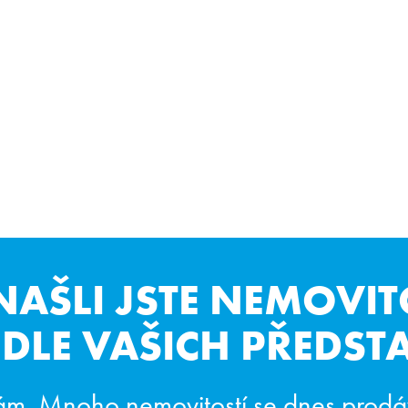
NAŠLI JSTE NEMOVIT
DLE VAŠICH PŘEDST
ám. Mnoho nemovitostí se dnes prodá