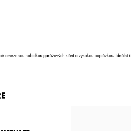
obě omezenou nabídkou garážových stání a vysokou poptávkou. Ideální řeše
ŘE