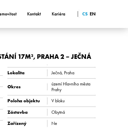
emovitost
Kontakt
Kariéra
CS
EN
ÁNÍ 17M², PRAHA 2 – JEČNÁ
Lokalita
Ječná, Praha
území Hlavního města
Okres
Prahy
Poloha objektu
V bloku
Zástavba
Obytná
Zařízený
Ne