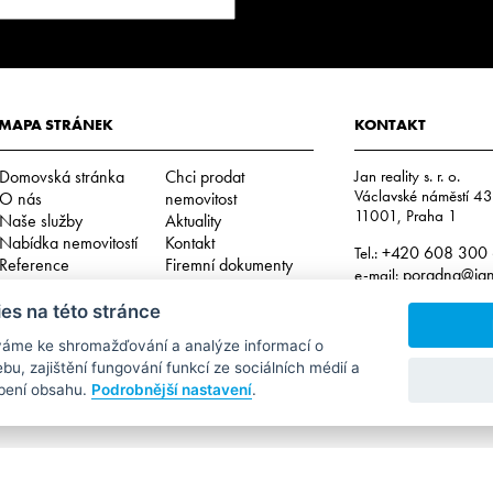
MAPA STRÁNEK
KONTAKT
Domovská stránka
Chci prodat
Jan reality s. r. o.
Václavské náměstí 4
O nás
nemovitost
11001, Praha 1
Naše služby
Aktuality
Nabídka nemovitostí
Kontakt
+420 608 300
Tel.:
Reference
Firemní dokumenty
poradna@jan-
e-mail:
Podmínky použití
es na této stránce
IČO: 29057752
DIČ: CZ29057752
váme ke shromažďování a analýze informací o
Číslo depozitního účtu 
Interní oznamovací systém – whistleblowing
u, zajištění fungování funkcí ze sociálních médií a
2202612637 / 201
Cookies
obení obsahu.
Podrobnější nastavení
.