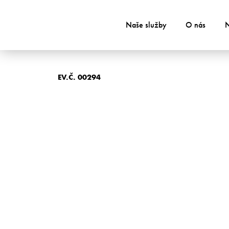
Naše služby
O nás
N
EV.Č. 00294