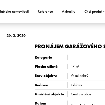
abídka nemovitostí
Reference
Aktuality
Chci prodat n
26. 2. 2026
PRONÁJEM GARÁŽOVÉHO ST
Kategorie
Plocha užitná
17 m²
Stav objektu
Velmi dobrý
Budova
Cihlová
Umístění objektu
Centrum obce
Datum