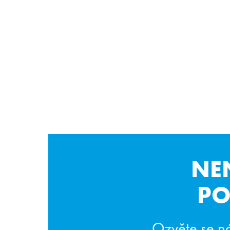
NE
PO
Ozvěte se n