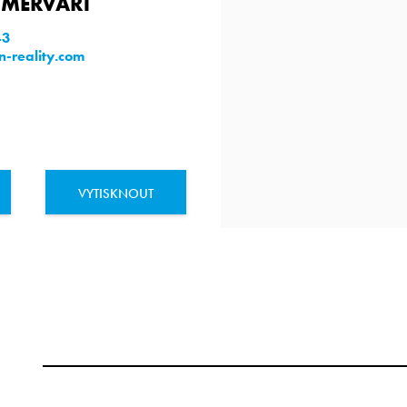
 MERVART
43
-reality.com
VYTISKNOUT