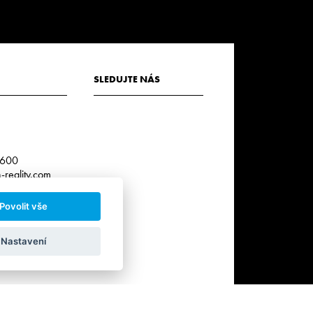
SLEDUJTE NÁS
3
 600
reality.com
Povolit vše
r. k.:
0
Nastavení