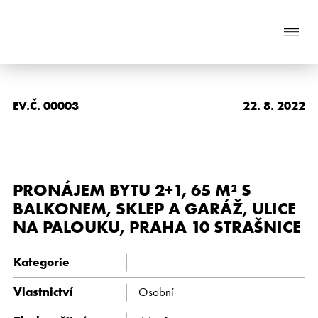
Naše služby
EV.Č. 00003
22. 8. 2022
O nás
Nabídka nemovitostí
PRONÁJEM BYTU 2+1, 65 M² S
Reference
BALKONEM, SKLEP A GARÁŽ, ULICE
NA PALOUKU, PRAHA 10 STRAŠNICE
Aktuality
Kategorie
Chci prodat nemovitost
Vlastnictví
Osobní
Kontakt