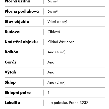
Plocha užitná
66 m²
Kariéra
Plocha podlahová
66 m²
Stav objektu
Velmi dobrý
CS
EN
Budova
Cihlová
Umístění objektu
Klidná část obce
Balkón
Ano
(4 m²)
Garáž
Ano
Výtah
Ano
Sklep
Ano
(2 m²)
Sklepní patro
1
Lokalita
Na palouku, Praha 3237