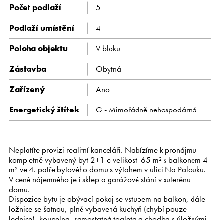
Počet podlaží
5
Podlaží umístění
4
Poloha objektu
V bloku
Zástavba
Obytná
Zařízený
Ano
Energetický štítek
G - Mimořádně nehospodárná
Neplatíte provizi realitní kanceláři. Nabízíme k pronájmu
kompletně vybavený byt 2+1 o velikosti 65 m² s balkonem 4
m² ve 4. patře bytového domu s výtahem v ulici Na Palouku.
V ceně nájemného je i sklep a garážové stání v suterénu
domu.
Dispozice bytu je obývací pokoj se vstupem na balkon, dále
ložnice se šatnou, plně vybavená kuchyň (chybí pouze
lednice), koupelna, samostatná toaleta a chodba s úložnými