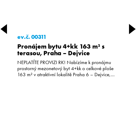
ev.č. 00311
Pronájem bytu 4+kk 163 m² s
terasou, Praha – Dejvice
NEPLATÍTE PROVIZI RK! Nabízíme k pronájmu
prostorný mezonetový byt 4+kk o celkové ploše
163 m² v atraktivní lokalitě Praha 6 – Dejvice,
ulice Kafkova. Byt se nachází v 5. a 6. patře
udržovaného domu s výtahem a nabízí velkorysé
dispoziční řešení, příjemné soukromí a venkovní
posezení v podobě terasy (10 m²) a balkonu (3
m²) […]