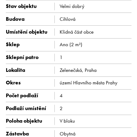
Kariéra
Stav objektu
Velmi dobrý
Budova
Cihlová
CS
EN
Umístění objektu
Klidná část obce
Sklep
Ano
(2 m²)
Sklepní patro
1
Lokalita
Zelenečská, Praha
Okres
území Hlavního města Prahy
Počet podlaží
4
Podlaží umístění
2
Poloha objektu
V bloku
Zástavba
Obytná