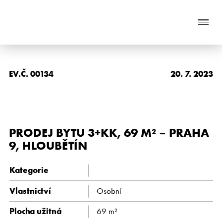
Naše služby
EV.Č. 00134
20. 7. 2023
O nás
Nabídka nemovitostí
PRODEJ BYTU 3+KK, 69 M² – PRAHA
Reference
9, HLOUBĚTÍN
Aktuality
Kategorie
Chci prodat nemovitost
Vlastnictví
Osobní
Kontakt
Plocha užitná
69 m²