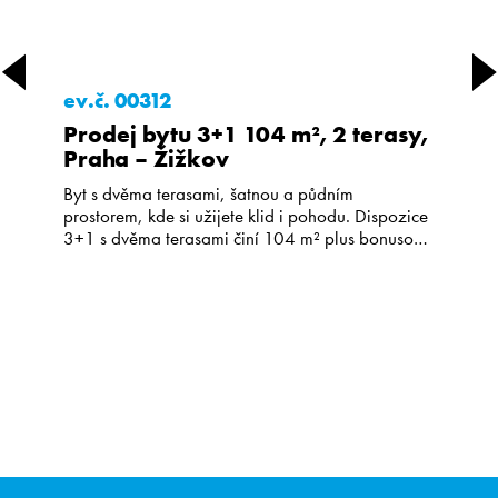
ev.č. 00312
Prodej bytu 3+1 104 m², 2 terasy,
Praha – Žižkov
Byt s dvěma terasami, šatnou a půdním
prostorem, kde si užijete klid i pohodu. Dispozice
3+1 s dvěma terasami činí 104 m² plus bonusový
obytný podkrovní prostor 24 m² přístupný z
jednoho z pokojů. Byt se nachází v ulici Pod
Lipami na Žižkově ve 2. patře cihlového domu
bez výtahu se společnou zahradou. Nabízí
celkovou […]