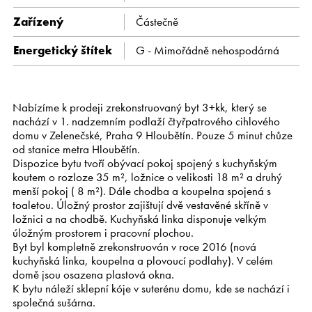
Zařízený
Částečně
Energetický štítek
G - Mimořádně nehospodárná
Nabízíme k prodeji zrekonstruovaný byt 3+kk, který se
nachází v 1. nadzemním podlaží čtyřpatrového cihlového
domu v Zelenečské, Praha 9 Hloubětín. Pouze 5 minut chůze
od stanice metra Hloubětín.
Dispozice bytu tvoří obývací pokoj spojený s kuchyňským
koutem o rozloze 35 m², ložnice o velikosti 18 m² a druhý
menší pokoj ( 8 m²). Dále chodba a koupelna spojená s
toaletou. Úložný prostor zajištují dvě vestavěné skříně v
ložnici a na chodbě. Kuchyňská linka disponuje velkým
úložným prostorem i pracovní plochou.
Byt byl kompletně zrekonstruován v roce 2016 (nová
kuchyňská linka, koupelna a plovoucí podlahy). V celém
domě jsou osazena plastová okna.
K bytu náleží sklepní kóje v suterénu domu, kde se nachází i
společná sušárna.